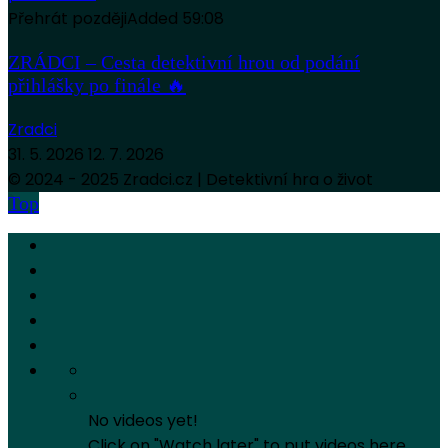
Přehrát později
Added
59:08
ZRÁDCI – Cesta detektivní hrou od podání
přihlášky po finále 🔥
Zradci
31. 5. 2026
12. 7. 2026
© 2024 - 2025 Zradci.cz | Detektivní hra o život
Top
No videos yet!
Click on "Watch later" to put videos here