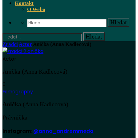
Kontakt
O Webu
Zrádci
Actor
Anička (Anna Kadlecová)
Actor
Anička (Anna Kadlecová)
0
Filmography
Anička
(Anna Kadlecová)
Právnička
Instagram:
@anna_andrommeda