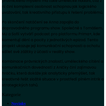
právnického myšlení má také umělecké nadání, což z
ní činí komplexní osobnost schopnou jak logického
uvažování, tak kreativního přístupu k řešení problémů.
Po skončení natáčení se Anna zapojila do
doprovodného programu show. Společně s Tomášem,
MJ a Sofií vytváří podcast pro platformu Prima+, kde
komentují dění a pocity z jednotlivých epizod. Tento
projekt ukazuje její komunikační schopnosti a ochotu
sdílet své zážitky z účasti v reality show.
Kombinace právnických znalostí, uměleckého cítění a
komunikačních dovedností z Aničky činí zajímavou
hráčku, která dokáže jak analyticky přemýšlet, tak
kreativně řešit složité situace v prostředí plném intrik a
strategických tahů.
Kategorie
Novinky