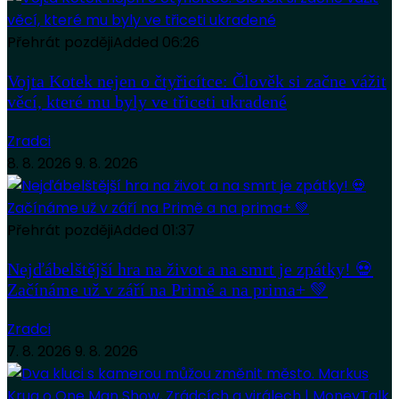
Přehrát později
Added
06:26
Vojta Kotek nejen o čtyřicítce: Člověk si začne vážit
věcí, které mu byly ve třiceti ukradené
Zradci
8. 8. 2026
9. 8. 2026
Přehrát později
Added
01:37
Nejďábelštější hra na život a na smrt je zpátky! 💀
Začínáme už v září na Primě a na prima+ 💚
Zradci
7. 8. 2026
9. 8. 2026