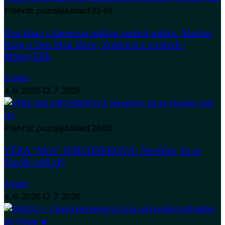
Přehrát později
Added
33:49
Dva kluci s kamerou můžou změnit město. Markus
Krug o One Man Show, Zrádcích a virálech |
MoneyTalk
Zradci
4. 6. 2026
12. 7. 2026
Přehrát později
Added
26:05
VĚRA “MIA” KIRCHNEROVÁ: Nevěřím, že se
člověk rodí zlý
Zradci
4. 6. 2026
12. 7. 2026