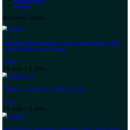
Brdská Houba
Ostatní
Nejnovější články
Vítězka a kontroverzní výroky: Nové detaily před
startem druhé série Zrádců
Zradci
7. 9. 2025
7. 9. 2025
Zrádci 2 – Novinky z Médií 6.9.25
Zradci
7. 9. 2025
7. 9. 2025
Psychologie, strategie a temnější tón: Druhá série