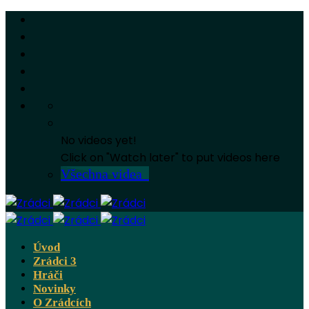
No videos yet!
Click on "Watch later" to put videos here
Všechna videa
Úvod
Zrádci 3
Hráči
Novinky
O Zrádcích