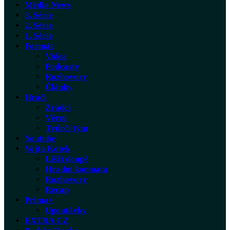
Média News
3. Série
2. Série
1. Série
Formát
Videa
Podcasty
Rozhovory
Články
Hráči
Zrádci
Věrní
Tvůrčí tým
Youtube
Vojta Kotek
Liščí doupě
Hradní komnata
Rozhovory
Recap
Prima+
Upoutávky
EXTRA.CZ