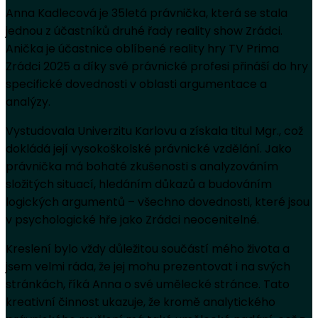
Anna Kadlecová je 35letá právnička, která se stala
jednou z účastníků druhé řady reality show Zrádci.
Anička je účastnice oblíbené reality hry TV Prima
Zrádci 2025 a díky své právnické profesi přináší do hry
specifické dovednosti v oblasti argumentace a
analýzy.
Vystudovala Univerzitu Karlovu a získala titul Mgr., což
dokládá její vysokoškolské právnické vzdělání. Jako
právnička má bohaté zkušenosti s analyzováním
složitých situací, hledáním důkazů a budováním
logických argumentů – všechno dovednosti, které jsou
v psychologické hře jako Zrádci neocenitelné.
Kreslení bylo vždy důležitou součástí mého života a
jsem velmi ráda, že jej mohu prezentovat i na svých
stránkách, říká Anna o své umělecké stránce. Tato
kreativní činnost ukazuje, že kromě analytického