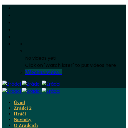
No videos yet!
Click on "Watch later" to put videos here
Všechna videa
Úvod
Zrádci 2
Hráči
Novinky
O Zrádcích