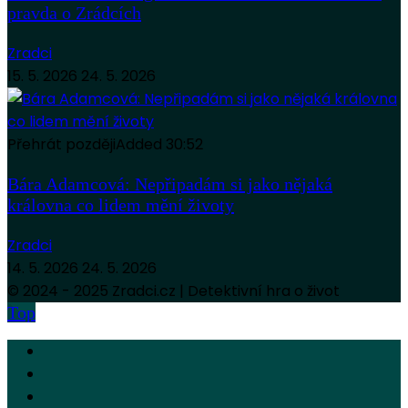
pravda o Zrádcích
Zradci
15. 5. 2026
24. 5. 2026
Přehrát později
Added
30:52
Bára Adamcová: Nepřipadám si jako nějaká
královna co lidem mění životy
Zradci
14. 5. 2026
24. 5. 2026
© 2024 - 2025 Zradci.cz | Detektivní hra o život
Top