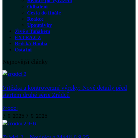
Reakce po Vyřazení
Odhalení
Cesta do finále
Reakce
Upoutávky
Živě s Tuňákem
EXTRA.CZ
Brdská Houba
Ostatní
Nejnovější články
Vítězka a kontroverzní výroky: Nové detaily před
startem druhé série Zrádců
Zradci
7. 9. 2025
7. 9. 2025
Zrádci 2 – Novinky z Médií 6.9.25