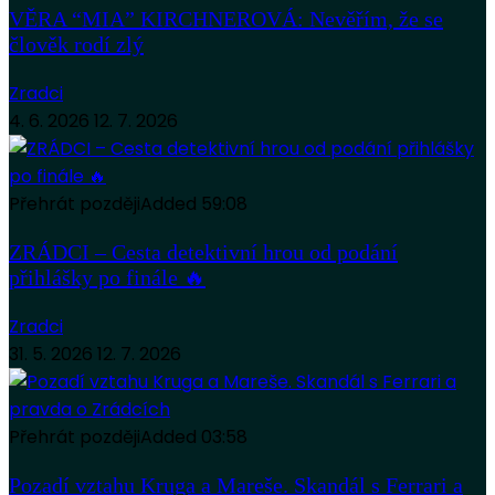
VĚRA “MIA” KIRCHNEROVÁ: Nevěřím, že se
člověk rodí zlý
Zradci
4. 6. 2026
12. 7. 2026
Přehrát později
Added
59:08
ZRÁDCI – Cesta detektivní hrou od podání
přihlášky po finále 🔥
Zradci
31. 5. 2026
12. 7. 2026
Přehrát později
Added
03:58
Pozadí vztahu Kruga a Mareše. Skandál s Ferrari a