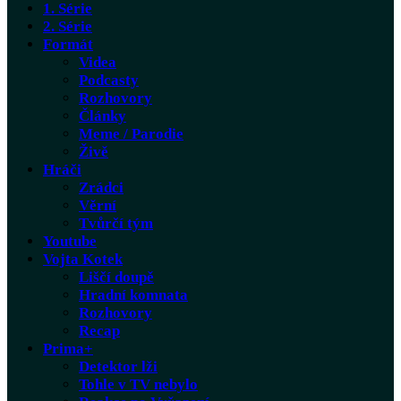
1. Série
2. Série
Formát
Videa
Podcasty
Rozhovory
Články
Meme / Parodie
Živě
Hráči
Zrádci
Věrní
Tvůrčí tým
Youtube
Vojta Kotek
Liščí doupě
Hradní komnata
Rozhovory
Recap
Prima+
Detektor lži
Tohle v TV nebylo