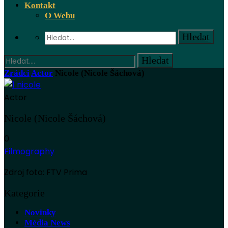
Kontakt
O Webu
Zrádci
Actor
Nicole (Nicole Šáchová)
Actor
Nicole (Nicole Šáchová)
0
Filmography
Zdroj foto: FTV Prima
Kategorie
Novinky
Média News