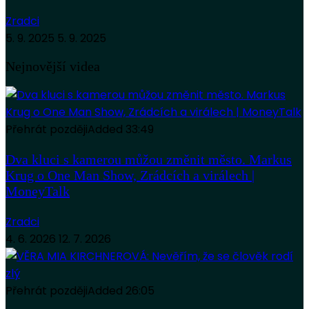
Zradci
5. 9. 2025
5. 9. 2025
Nejnovější videa
Přehrát později
Added
33:49
Dva kluci s kamerou můžou změnit město. Markus
Krug o One Man Show, Zrádcích a virálech |
MoneyTalk
Zradci
4. 6. 2026
12. 7. 2026
Přehrát později
Added
26:05