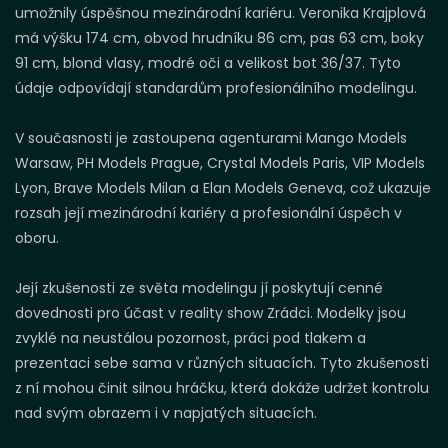
umožnily úspěšnou mezinárodní kariéru. Veronika Krajplová
má výšku 174 cm, obvod hrudníku 86 cm, pas 63 cm, boky
91 cm, blond vlasy, modré oči a velikost bot 36/37. Tyto
údaje odpovídají standardům profesionálního modelingu.
V současnosti je zastoupena agenturami Mango Models
Warsaw, PH Models Prague, Crystal Models Paris, VIP Models
Lyon, Brave Models Milan a Elan Models Geneva, což ukazuje
rozsah její mezinárodní kariéry a profesionální úspěch v
oboru.
Její zkušenosti ze světa modelingu jí poskytují cenné
dovednosti pro účast v reality show Zrádci. Modelky jsou
zvyklé na neustálou pozornost, práci pod tlakem a
prezentaci sebe sama v různých situacích. Tyto zkušenosti
z ní mohou činit silnou hráčku, která dokáže udržet kontrolu
nad svým obrazem i v napjatých situacích.