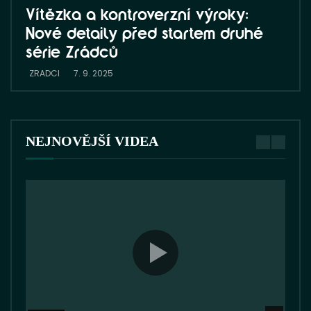
Vítězka a kontroverzní výroky:
Zrá
Nové detaily před startem druhé
ZRA
série Zrádců
ZRADCI
7. 9. 2025
NEJNOVĚJŠÍ VIDEA