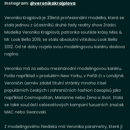
Instagram:
@veronikakrajplova
Veronika Krajplová je 33letá profesionální modelka, která se
stala jednou z účastníků druhé řady reality show Zrádci.
Modelka Veronika Krajplová, patronka soutěže krásy Miss &
Mr. Look Bella 2019, se stala absolutní vítězkou Look Bella
2012. Od té doby rozjela svou modelingovou kariéru doslova
naplno.
Veronika má za sebou mezinárodní modelingovou kariéru.
Fotila například v proslulém New Yorku, v Paříži či v Londýně.
Veroničin úsměv zdobil titulní stránky mnoha čísel
populárních českých i zahraničních fashion časopisů jako
například Cosmopolitan, Marianne nebo Žena a život. Stala
se také součástí celosvětových kampaní luxusních značek
MAC nebo Swarovski.
Z modelingového hlediska má Veronika parametry, které jí