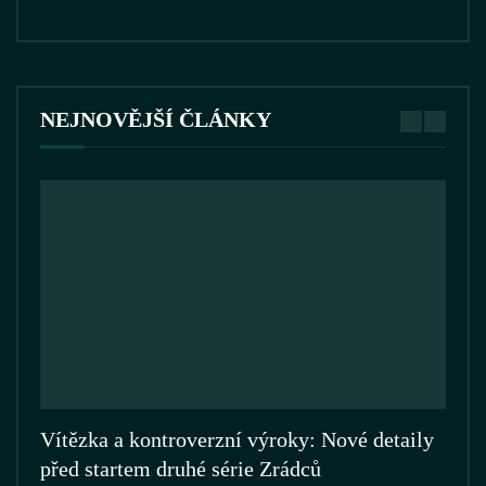
NEJNOVĚJŠÍ ČLÁNKY
Vítězka a kontroverzní výroky: Nové detaily
Zrá
před startem druhé série Zrádců
ZRA