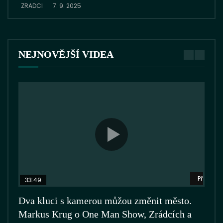
ZRADCI
7. 9. 2025
NEJNOVĚJŠÍ VIDEA
Přehrát 
33:49
26
Dva kluci s kamerou můžou změnit město.
VĚR
Markus Krug o One Man Show, Zrádcích a
se č