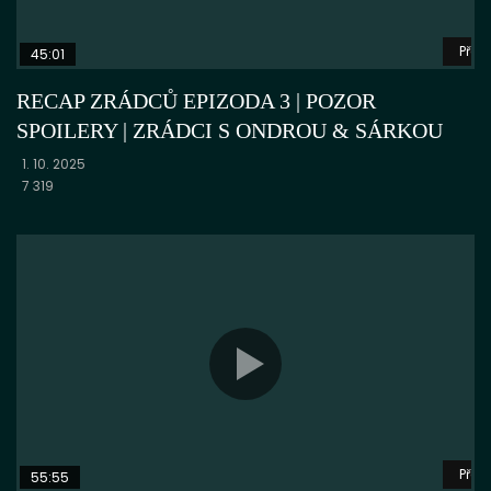
Přeh
45:01
RECAP ZRÁDCŮ EPIZODA 3 | POZOR
SPOILERY | ZRÁDCI S ONDROU & SÁRKOU
1. 10. 2025
7 319
Přeh
55:55