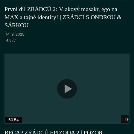
První díl ZRÁDCŮ 2: Vlakový masakr, ego na
MAX a tajné identity! | ZRÁDCI S ONDROU &
SÁRKOU
14. 9. 2025
4 077
Přeh
50:54
RECAP ZRÁDCŮ EPIZODA 2 | POZOR