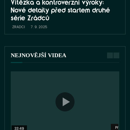
Vítězka a kontroverzní výroky:
Zrá
Nové detaily před startem druhé
ZRA
série Zrádců
ZRADCI
7. 9. 2025
NEJNOVĚJŠÍ VIDEA
Přehrát 
33:49
26