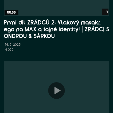
Přeh
55:55
První díl ZRÁDCŮ 2: Vlakový masakr,
ego na MAX a tajné identity! | ZRÁDCI S
ONDROU & SÁRKOU
14. 9. 2025
4 070