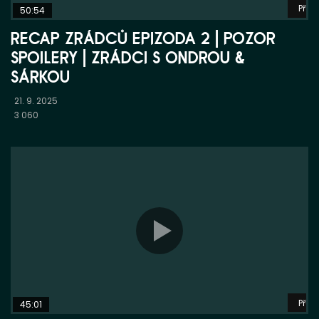
Přeh
50:54
RECAP ZRÁDCŮ EPIZODA 2 | POZOR
SPOILERY | ZRÁDCI S ONDROU &
SÁRKOU
21. 9. 2025
3 060
Přeh
45:01