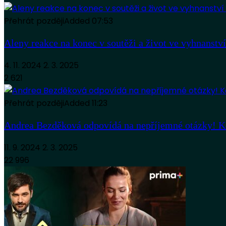
Přehrát později
Added
07:53
Aleny reakce na konec v soutěži a život ve vyhna
4. 11. 2024
2. 3. 2025
2 621
Přehrát později
Added
11:23
Andrea Bezděková odpovídá na nepříjemné otázky!
11. 9. 2024
2. 3. 2025
22 996