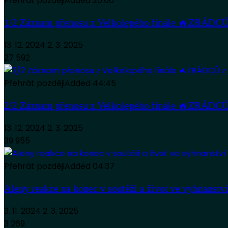
Přehrát později
Added
20:00
1/2 Záznam přenosu z Velkolepého finále 🔥ZRÁDCŮ 
13. 12. 2024
2. 3. 2025
27 592
Přehrát později
Added
44:45
2/2 Záznam přenosu z Velkolepého finále 🔥ZRÁDCŮ 
13. 12. 2024
2. 3. 2025
39 955
Přehrát později
Added
04:37
Aleny reakce na konec v soutěži a život ve vyhna
3. 11. 2024
2. 3. 2025
3 269