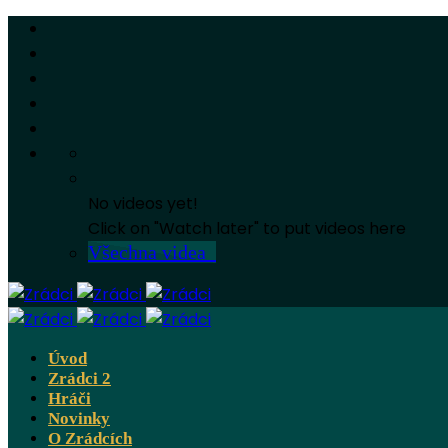
No videos yet!
Click on "Watch later" to put videos here
Všechna videa
Úvod
Zrádci 2
Hráči
Novinky
O Zrádcích