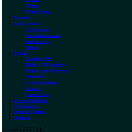
Zrádci
Věrní
Tvůrčí tým
Youtube
Vojta Kotek
Liščí doupě
Hradní komnata
Rozhovory
Recap
Prima+
Detektor lži
Tohle v TV nebylo
Reakce po Vyřazení
Odhalení
Cesta do finále
Reakce
Upoutávky
Živě s Tuňákem
EXTRA.CZ
Brdská Houba
Ostatní
Nejnovější články