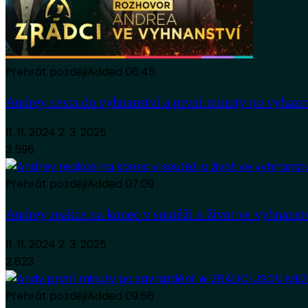
Přehrát později
Added
06:45
Andrey cesta do vyhnanství a první minuty po vy
11. 11. 2024
2. 3. 2025
3 596
Přehrát později
Added
07:09
Andrey reakce na konec v soutěži a život ve vyhn
11. 11. 2024
2. 3. 2025
2 823
Přehrát později
Added
09:56