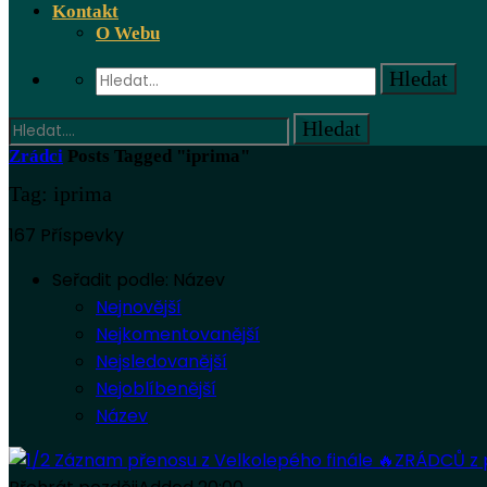
Kontakt
O Webu
Zrádci
Posts Tagged "iprima"
Tag: iprima
167 Příspevky
Seřadit podle:
Název
Nejnovější
Nejkomentovanější
Nejsledovanější
Nejoblíbenější
Název