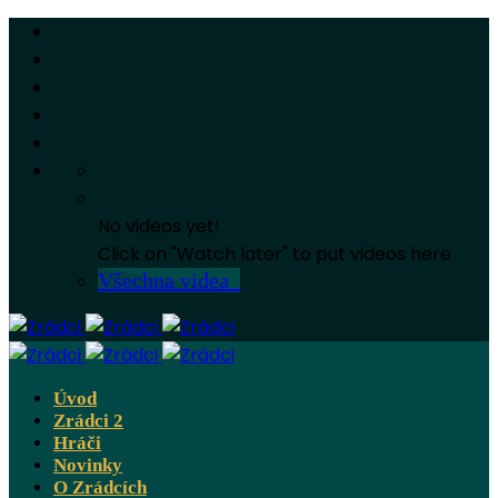
No videos yet!
Click on "Watch later" to put videos here
Všechna videa
Úvod
Zrádci 2
Hráči
Novinky
O Zrádcích