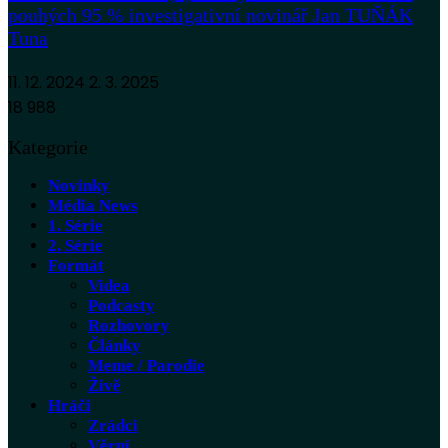
pouhých 95 % investigativní novinář Jan TUŇÁK
Tuna
11. 12. 2024
2. 3. 2025
18 988
Kategorie
Novinky
Média News
1. Série
2. Série
Formát
Videa
Podcasty
Rozhovory
Články
Meme / Parodie
Živě
Hráči
Zrádci
Věrní