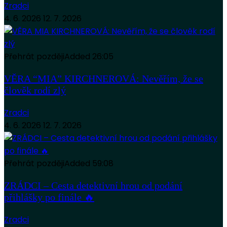
Zradci
4. 6. 2026
12. 7. 2026
Přehrát později
Added
26:05
VĚRA “MIA” KIRCHNEROVÁ: Nevěřím, že se
člověk rodí zlý
Zradci
4. 6. 2026
12. 7. 2026
Přehrát později
Added
59:08
ZRÁDCI – Cesta detektivní hrou od podání
přihlášky po finále 🔥
Zradci