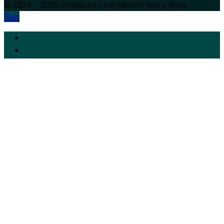
© 2024 - 2025 Zradci.cz | Detektivní hra o život
Top
No videos yet!
Click on "Watch later" to put videos here
Všechna videa
Úvod
Zrádci 2
Hráči
Novinky
O Zrádcích
Kontakt