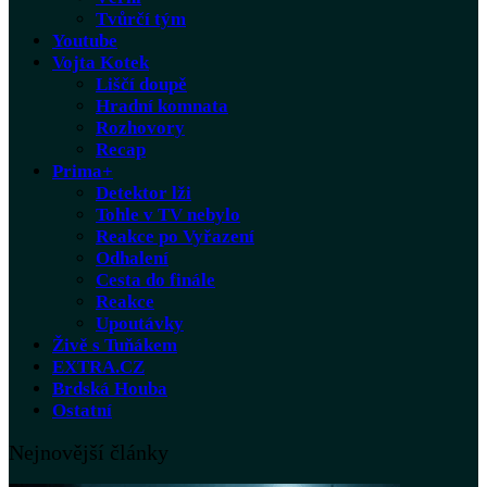
Tvůrčí tým
Youtube
Vojta Kotek
Liščí doupě
Hradní komnata
Rozhovory
Recap
Prima+
Detektor lži
Tohle v TV nebylo
Reakce po Vyřazení
Odhalení
Cesta do finále
Reakce
Upoutávky
Živě s Tuňákem
EXTRA.CZ
Brdská Houba
Ostatní
Nejnovější články