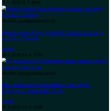
31. 5. 2026
12. 7. 2026
Přehrát později
Added
03:58
Pozadí vztahu Kruga a Mareše. Skandál s Ferrari a
pravda o Zrádcích
Zradci
15. 5. 2026
24. 5. 2026
Přehrát později
Added
30:52
Bára Adamcová: Nepřipadám si jako nějaká
královna co lidem mění životy
Zradci
14. 5. 2026
24. 5. 2026