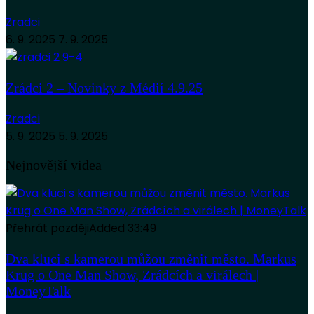
Zradci
6. 9. 2025
7. 9. 2025
Zrádci 2 – Novinky z Médií 4.9.25
Zradci
5. 9. 2025
5. 9. 2025
Nejnovější videa
Přehrát později
Added
33:49
Dva kluci s kamerou můžou změnit město. Markus
Krug o One Man Show, Zrádcích a virálech |
MoneyTalk