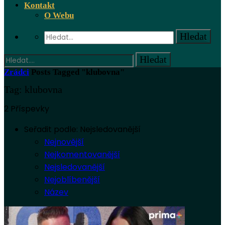
Kontakt
O Webu
Zrádci
Posts Tagged "klubovna"
Tag: klubovna
2 Příspevky
Seřadit podle:
Nejsledovanější
Nejnovější
Nejkomentovanější
Nejsledovanější
Nejoblíbenější
Název