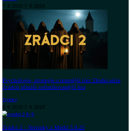
7. 9. 2025
7. 9. 2025
Psychologie, strategie a temnější tón: Druhá série
Zrádců přináší sofistikovanější hru
Zradci
6. 9. 2025
7. 9. 2025
Zrádci 2 – Novinky z Médií 5.9.25