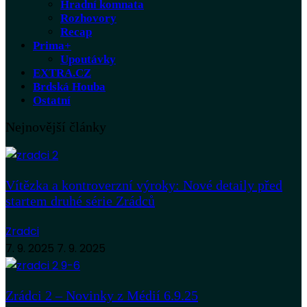
Hradní komnata
Rozhovory
Recap
Prima+
Upoutávky
EXTRA.CZ
Brdská Houba
Ostatní
Nejnovější články
Vítězka a kontroverzní výroky: Nové detaily před
startem druhé série Zrádců
Zradci
7. 9. 2025
7. 9. 2025
Zrádci 2 – Novinky z Médií 6.9.25