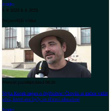
Zradci
5. 9. 2025
5. 9. 2025
Nejnovější videa
Přehrát později
Added
06:26
Vojta Kotek nejen o čtyřicítce: Člověk si začne vážit
věcí, které mu byly ve třiceti ukradené
Zradci