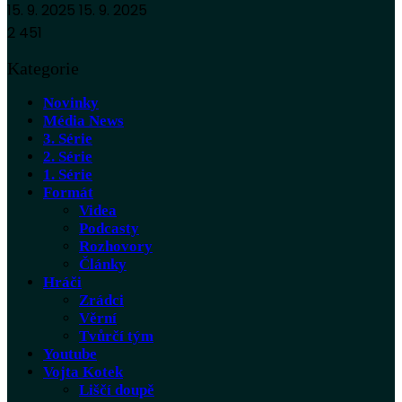
15. 9. 2025
15. 9. 2025
2 451
Kategorie
Novinky
Média News
3. Série
2. Série
1. Série
Formát
Videa
Podcasty
Rozhovory
Články
Hráči
Zrádci
Věrní
Tvůrčí tým
Youtube
Vojta Kotek
Liščí doupě