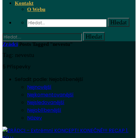
Kontakt
O Webu
Zrádci
Posts Tagged "nevestu"
Tag: nevestu
5 Příspevky
Seřadit podle:
Nejoblíbenější
Nejnovější
Nejkomentovanější
Nejsledovanější
Nejoblíbenější
Název