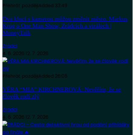
Přehrát později
Added
33:49
Dva kluci s kamerou můžou změnit město. Markus
Krug o One Man Show, Zrádcích a virálech |
MoneyTalk
Zradci
4. 6. 2026
12. 7. 2026
Přehrát později
Added
26:05
VĚRA “MIA” KIRCHNEROVÁ: Nevěřím, že se
člověk rodí zlý
Zradci
4. 6. 2026
12. 7. 2026