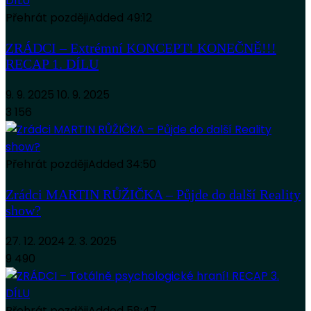
Přehrát později
Added
49:12
ZRÁDCI – Extrémní KONCEPT! KONEČNĚ!!!
RECAP 1. DÍLU
9. 9. 2025
10. 9. 2025
3 156
Přehrát později
Added
34:50
Zrádci MARTIN RŮŽIČKA – Půjde do další Reality
show?
27. 12. 2024
2. 3. 2025
9 490
Přehrát později
Added
58:47