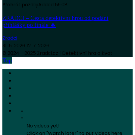
Přehrát později
Added
59:08
ZRÁDCI – Cesta detektivní hrou od podání
přihlášky po finále 🔥
Zradci
31. 5. 2026
12. 7. 2026
© 2024 - 2025 Zradci.cz | Detektivní hra o život
Top
No videos yet!
Click on "Watch later" to put videos here