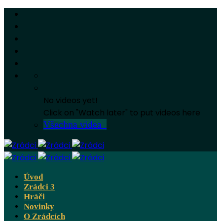
No videos yet!
Click on "Watch later" to put videos here
Všechna videa
Úvod
Zrádci 3
Hráči
Novinky
O Zrádcích