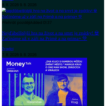
8. 8. 2026
9. 8. 2026
Přehrát později
Added
01:37
Nejďábelštější hra na život a na smrt je zpátky! 💀
Začínáme už v září na Primě a na prima+ 💚
Zradci
7. 8. 2026
9. 8. 2026