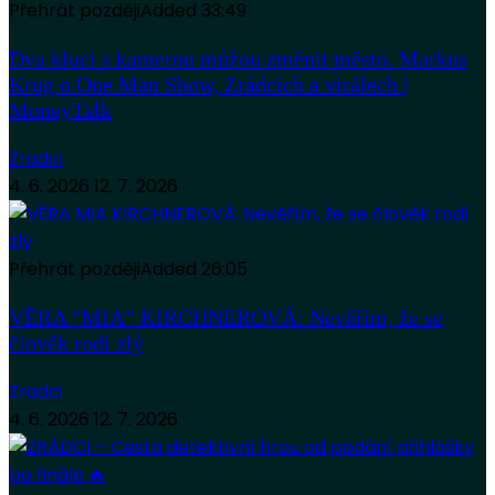
Přehrát později
Added
33:49
Dva kluci s kamerou můžou změnit město. Markus
Krug o One Man Show, Zrádcích a virálech |
MoneyTalk
Zradci
4. 6. 2026
12. 7. 2026
Přehrát později
Added
26:05
VĚRA “MIA” KIRCHNEROVÁ: Nevěřím, že se
člověk rodí zlý
Zradci
4. 6. 2026
12. 7. 2026