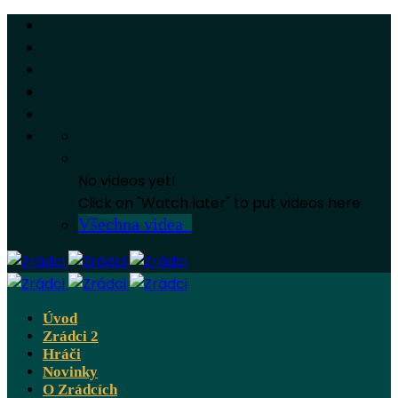
No videos yet!
Click on "Watch later" to put videos here
Všechna videa
Úvod
Zrádci 2
Hráči
Novinky
O Zrádcích