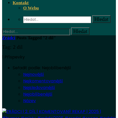
Kontakt
O Webu
Zrádci
Posts Tagged "2 dil"
Tag: 2 dil
1 Příspevky
Seřadit podle:
Nejoblíbenější
Nejnovější
Nejkomentovanější
Nejsledovanější
Nejoblíbenější
Název