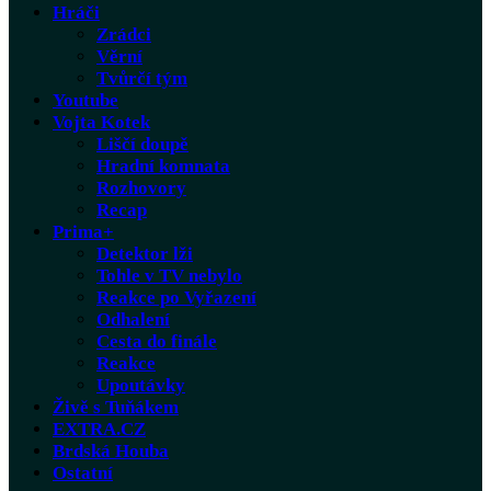
Hráči
Zrádci
Věrní
Tvůrčí tým
Youtube
Vojta Kotek
Liščí doupě
Hradní komnata
Rozhovory
Recap
Prima+
Detektor lži
Tohle v TV nebylo
Reakce po Vyřazení
Odhalení
Cesta do finále
Reakce
Upoutávky
Živě s Tuňákem
EXTRA.CZ
Brdská Houba
Ostatní