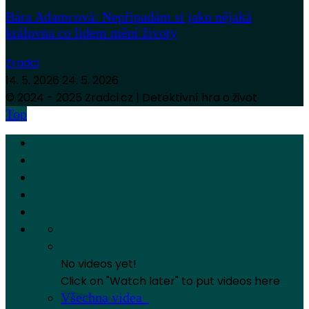
Bára Adamcová: Nepřipadám si jako nějaká
královna co lidem mění životy
Zradci
14. 5. 2026
24. 5. 2026
© 2024 - 2025 Zradci.cz | Detektivní hra o život
Top
No videos yet!
Click on "Watch later" to put videos here
Všechna videa