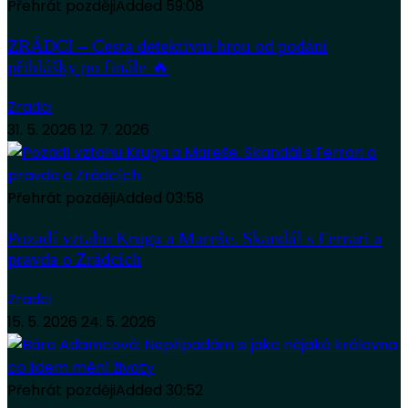
Přehrát později
Added
59:08
ZRÁDCI – Cesta detektivní hrou od podání
přihlášky po finále 🔥
Zradci
31. 5. 2026
12. 7. 2026
Přehrát později
Added
03:58
Pozadí vztahu Kruga a Mareše. Skandál s Ferrari a
pravda o Zrádcích
Zradci
15. 5. 2026
24. 5. 2026
Přehrát později
Added
30:52