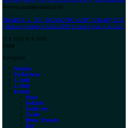
Přehrát později
Added
13:40
ZRÁDCI | 2. DÍL | KOMENTOVANÝ REKAP | 2025
| #humor #místy #zrádci2025 #zradci #recap #zrádci
17. 9. 2025
18. 9. 2025
2 658
Kategorie
Novinky
Média News
1. Série
2. Série
Formát
Videa
Podcasty
Rozhovory
Články
Meme / Parodie
Živě