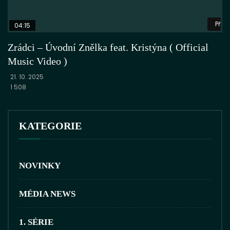
Přeh
04:15
Zrádci – Úvodní Znělka feat. Kristýna ( Official
Music Video )
21. 10. 2025
1 508
KATEGORIE
NOVINKY
MÉDIA NEWS
1. SÉRIE