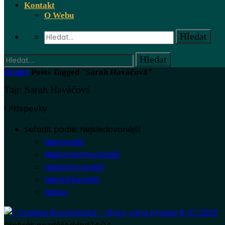
Kontakt
O Webu
Zrádci
Posts Tagged "Sarah Haváčová"
Tag: Sarah Haváčová
1 Příspevky
Seřadit podle:
Nejsledovanější
Nejnovější
Nejkomentovanější
Nejsledovanější
Nejoblíbenější
Název