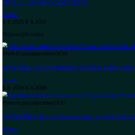
Zrádci 2 – Novinky z Médií 4.9.25
Zradci
5. 9. 2025
5. 9. 2025
Nejnovější videa
Přehrát později
Added
06:26
Vojta Kotek nejen o čtyřicítce: Člověk si začne vážit 
Zradci
8. 8. 2026
9. 8. 2026
Přehrát později
Added
01:37
Nejďábelštější hra na život a na smrt je zpátky! 💀 Z
Zradci