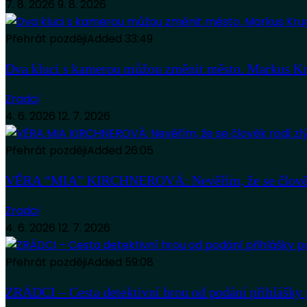
7. 8. 2026
9. 8. 2026
Přehrát později
Added
33:49
Dva kluci s kamerou můžou změnit město. Markus Kr
Zradci
4. 6. 2026
12. 7. 2026
Přehrát později
Added
26:05
VĚRA “MIA” KIRCHNEROVÁ: Nevěřím, že se člověk
Zradci
4. 6. 2026
12. 7. 2026
Přehrát později
Added
59:08
ZRÁDCI – Cesta detektivní hrou od podání přihlášky 