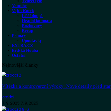
Tvůrčí tým
Youtube
Vojta Kotek
Liščí doupě
Hradní komnata
Rozhovory
Recap
Prima+
Upoutávky
EXTRA.CZ
Brdská Houba
Ostatní
Nejnovější články
Vítězka a kontroverzní výroky: Nové detaily před sta
Zradci
7. 9. 2025
7. 9. 2025