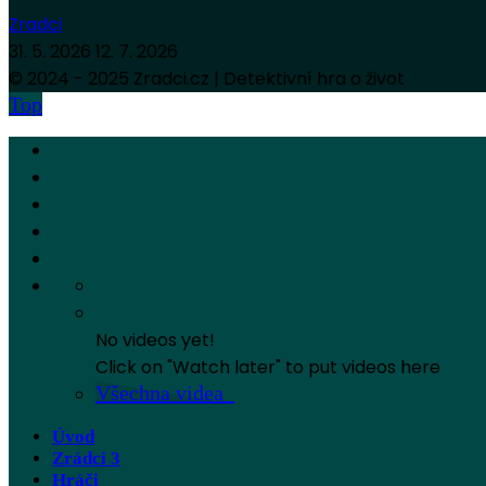
Zradci
31. 5. 2026
12. 7. 2026
© 2024 - 2025 Zradci.cz | Detektivní hra o život
Top
No videos yet!
Click on "Watch later" to put videos here
Všechna videa
Úvod
Zrádci 3
Hráči