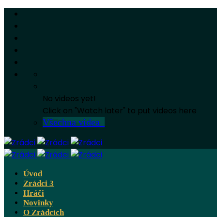
No videos yet!
Click on "Watch later" to put videos here
Všechna videa
Úvod
Zrádci 3
Hráči
Novinky
O Zrádcích