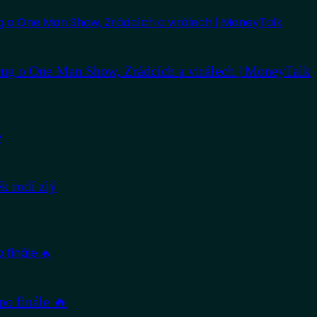
ug o One Man Show, Zrádcích a virálech | MoneyTalk
 rodí zlý
po finále 🔥