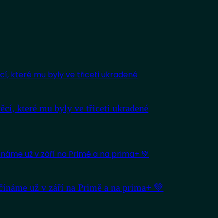
věcí, které mu byly ve třiceti ukradené
ačínáme už v září na Primě a na prima+ 💚