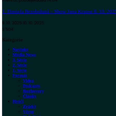
Přehrát později
Added
14:04
1. Daniela Brzobohatá – Show Jana Krause 8. 10. 202
9. 10. 2025
10. 10. 2025
2 504
Kategorie
Novinky
Média News
3. Série
2. Série
1. Série
Formát
Videa
Podcasty
Rozhovory
Články
Hráči
Zrádci
Věrní