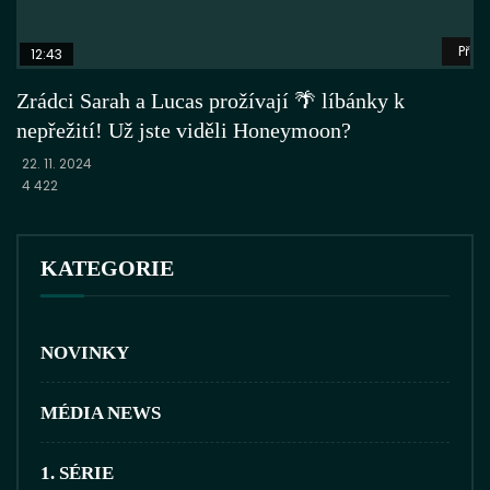
Přeh
12:43
Zrádci Sarah a Lucas prožívají 🌴 líbánky k
nepřežití! Už jste viděli Honeymoon?
22. 11. 2024
4 422
KATEGORIE
NOVINKY
MÉDIA NEWS
1. SÉRIE