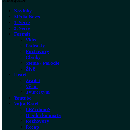
Novinky
Média News
1. Série
2. Série
Formát
Videa
Podcasty
Rozhovory
Články
Meme / Parodie
Živě
Hráči
Zrádci
Věrní
Tvůrčí tým
Youtube
Vojta Kotek
Liščí doupě
Hradní komnata
Rozhovory
Recap