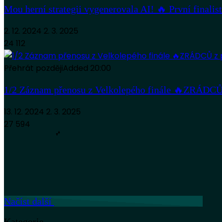
Mou herní strategii vygenerovala AI! 🔥 První fina
2. 12. 2024
2. 3. 2025
24 112
Přehrát později
Added
20:00
1/2 Záznam přenosu z Velkolepého finále 🔥ZRÁDCŮ 
13. 12. 2024
2. 3. 2025
27 594
Načíst další
Kategorie