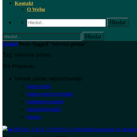
Kontakt
O Webu
Zrádci
Posts Tagged "televize prima"
Tag: televize prima
154 Příspevky
Seřadit podle:
Nejoblíbenější
Nejnovější
Nejkomentovanější
Nejsledovanější
Nejoblíbenější
Název