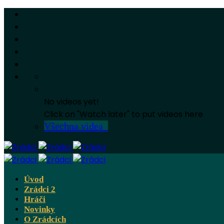
No videos yet!
Click on "Watch later" to put videos here
Všechna videa
Úvod
Zrádci 2
Hráči
Novinky
O Zrádcích