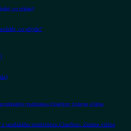
evědět, co přijde?
oda)
z pražského multiplexu CineStar: Známe vítěze