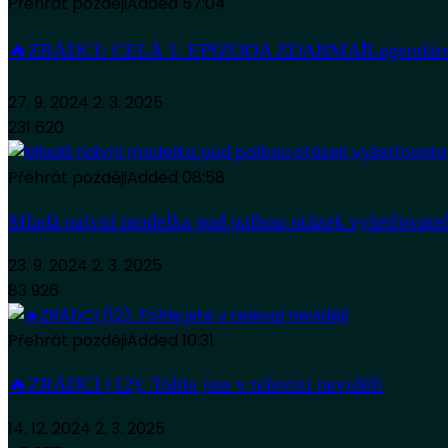
Přehrát později
Added
57:04
🔥ZRÁDCI: CELÁ 1. EPIZODA ZDARMA❗️Legendární det
27. 9. 2024
2. 3. 2025
231 620
Přehrát později
Added
08:58
Mladá naivní modelka pod palbou otázek vyšetřova
23. 9. 2024
2. 3. 2025
83 926
Přehrát později
Added
10:31
🔥ZRÁDCI (12): Tohle jste v televizi neviděli
14. 12. 2024
2. 3. 2025