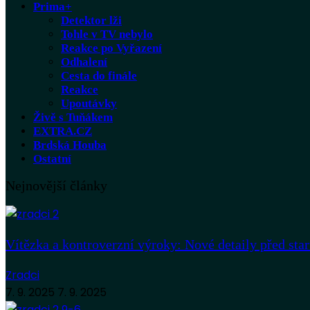
Prima+
Detektor lži
Tohle v TV nebylo
Reakce po Vyřazení
Odhalení
Cesta do finále
Reakce
Upoutávky
Živě s Tuňákem
EXTRA.CZ
Brdská Houba
Ostatní
Nejnovější články
Vítězka a kontroverzní výroky: Nové detaily před sta
Zradci
7. 9. 2025
7. 9. 2025