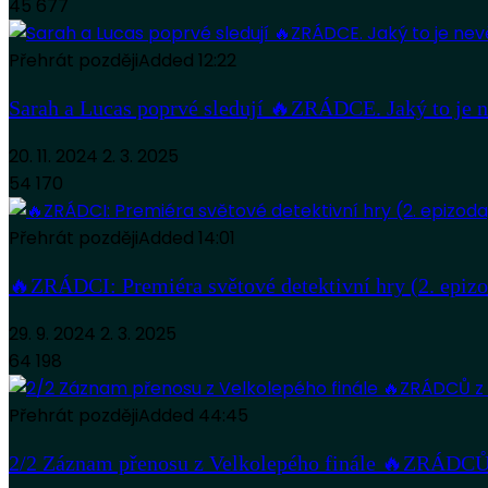
45 677
Přehrát později
Added
12:22
Sarah a Lucas poprvé sledují 🔥ZRÁDCE. Jaký to je n
20. 11. 2024
2. 3. 2025
54 170
Přehrát později
Added
14:01
🔥ZRÁDCI: Premiéra světové detektivní hry (2. epiz
29. 9. 2024
2. 3. 2025
64 198
Přehrát později
Added
44:45
2/2 Záznam přenosu z Velkolepého finále 🔥ZRÁDCŮ 