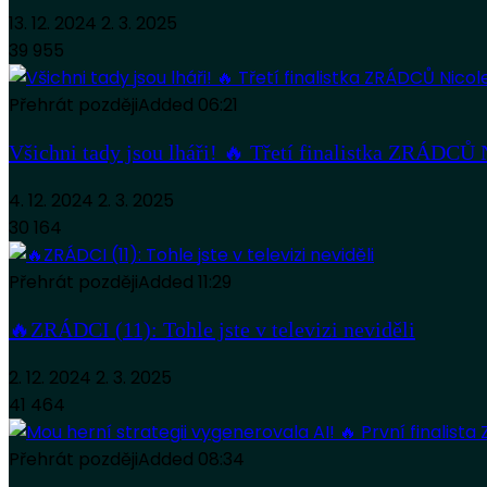
13. 12. 2024
2. 3. 2025
39 955
Přehrát později
Added
06:21
Všichni tady jsou lháři! 🔥 Třetí finalistka ZRÁDCŮ
4. 12. 2024
2. 3. 2025
30 164
Přehrát později
Added
11:29
🔥ZRÁDCI (11): Tohle jste v televizi neviděli
2. 12. 2024
2. 3. 2025
41 464
Přehrát později
Added
08:34