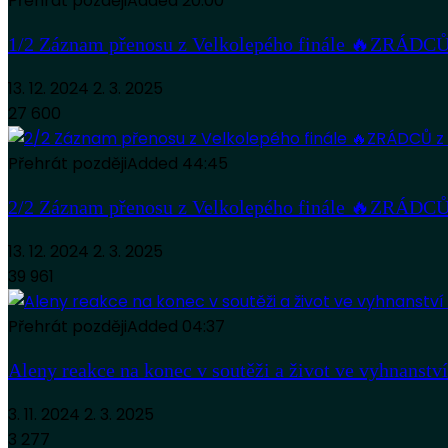
Přehrát později
Added
20:00
1/2 Záznam přenosu z Velkolepého finále 🔥ZRÁDCŮ 
13. 12. 2024
2. 3. 2025
27 600
Přehrát později
Added
44:45
2/2 Záznam přenosu z Velkolepého finále 🔥ZRÁDCŮ 
13. 12. 2024
2. 3. 2025
39 961
Přehrát později
Added
04:37
Aleny reakce na konec v soutěži a život ve vyhna
3. 11. 2024
2. 3. 2025
3 277