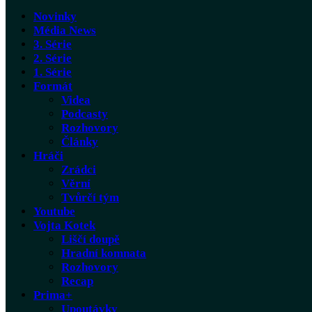
Novinky
Média News
3. Série
2. Série
1. Série
Formát
Videa
Podcasty
Rozhovory
Články
Hráči
Zrádci
Věrní
Tvůrčí tým
Youtube
Vojta Kotek
Liščí doupě
Hradní komnata
Rozhovory
Recap
Prima+
Upoutávky