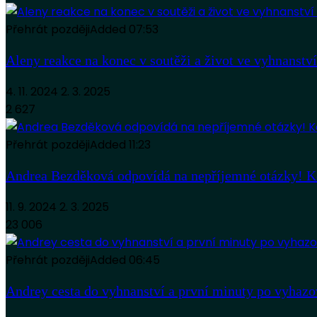
Přehrát později
Added
07:53
Aleny reakce na konec v soutěži a život ve vyhna
4. 11. 2024
2. 3. 2025
2 627
Přehrát později
Added
11:23
Andrea Bezděková odpovídá na nepříjemné otázky!
11. 9. 2024
2. 3. 2025
23 006
Přehrát později
Added
06:45
Andrey cesta do vyhnanství a první minuty po vy