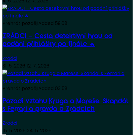
4. 6. 2026
12. 7. 2026
Přehrát později
Added
59:08
ZRÁDCI – Cesta detektivní hrou od
podání přihlášky po finále 🔥
Zradci
31. 5. 2026
12. 7. 2026
Přehrát později
Added
03:58
Pozadí vztahu Kruga a Mareše. Skandál
s Ferrari a pravda o Zrádcích
Zradci
15. 5. 2026
24. 5. 2026