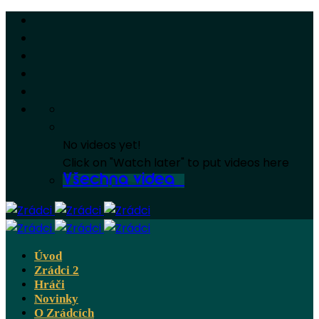
No videos yet!
Click on "Watch later" to put videos here
Všechna videa
Úvod
Zrádci 2
Hráči
Novinky
O Zrádcích