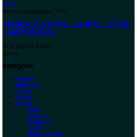
Přehrát později
Added
37:19
ZRÁDCA, ČI VERNÝ? – NA BYTE – EP. 06
– MARKUS KRUG
28. 11. 2024
12. 3. 2025
23 079
Kategorie
Novinky
Média News
1. Série
2. Série
Formát
Videa
Podcasty
Rozhovory
Články
Meme / Parodie