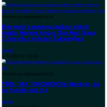
Přehrát později
Added
33:49
Dva kluci s kamerou můžou změnit
město. Markus Krug o One Man Show,
Zrádcích a virálech | MoneyTalk
Zradci
4. 6. 2026
12. 7. 2026
Přehrát později
Added
26:05
VĚRA “MIA” KIRCHNEROVÁ: Nevěřím, že
se člověk rodí zlý
Zradci