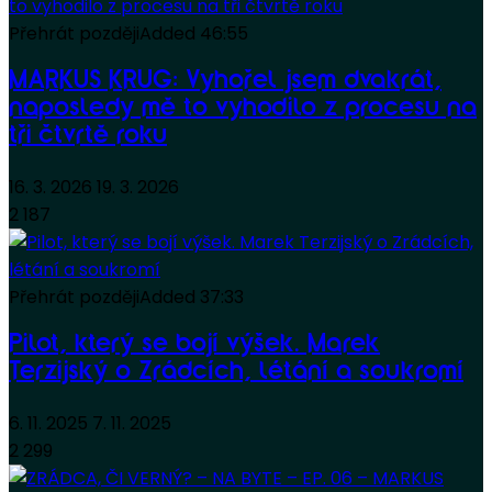
Přehrát později
Added
46:55
MARKUS KRUG: Vyhořel jsem dvakrát,
naposledy mě to vyhodilo z procesu na
tři čtvrtě roku
16. 3. 2026
19. 3. 2026
2 187
Přehrát později
Added
37:33
Pilot, který se bojí výšek. Marek
Terzijský o Zrádcích, létání a soukromí
6. 11. 2025
7. 11. 2025
2 299