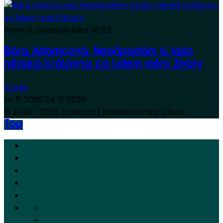
Přehrát později
Added
30:52
Bára Adamcová: Nepřipadám si jako
nějaká královna co lidem mění životy
Zradci
14. 5. 2026
24. 5. 2026
© 2024 - 2025 Zradci.cz | Detektivní hra o život
Top