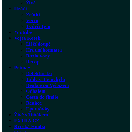
Živě
Hráči
Zrádci
Věrní
Tvůrčí tým
Youtube
Vojta Kotek
Liščí doupě
Hradní komnata
Rozhovory
Recap
Prima+
Detektor lži
Tohle v TV nebylo
Reakce po Vyřazení
Odhalení
Cesta do finále
Reakce
Upoutávky
Živě s Tuňákem
EXTRA.CZ
Brdská Houba