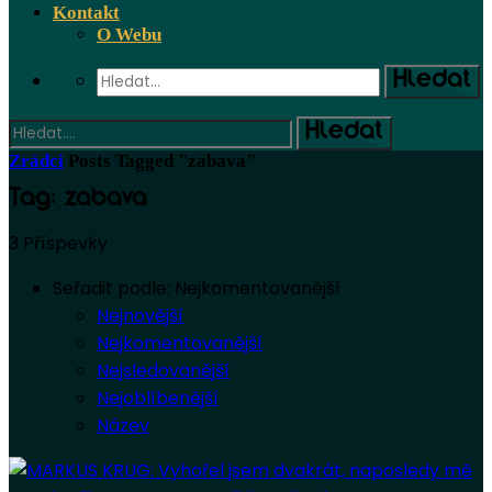
Kontakt
O Webu
Zrádci
Posts Tagged "zabava"
Tag: zabava
3 Příspevky
Seřadit podle:
Nejkomentovanější
Nejnovější
Nejkomentovanější
Nejsledovanější
Nejoblíbenější
Název