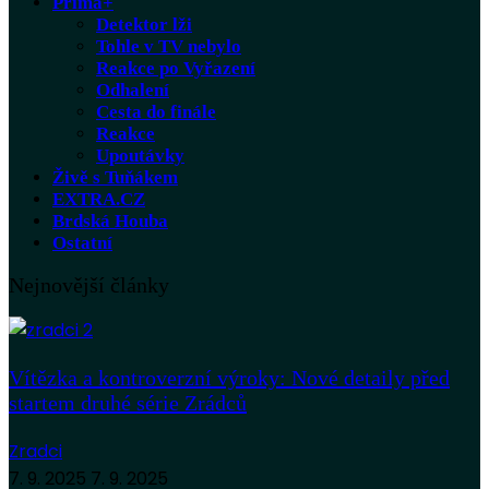
Prima+
Detektor lži
Tohle v TV nebylo
Reakce po Vyřazení
Odhalení
Cesta do finále
Reakce
Upoutávky
Živě s Tuňákem
EXTRA.CZ
Brdská Houba
Ostatní
Nejnovější články
Vítězka a kontroverzní výroky: Nové detaily před
startem druhé série Zrádců
Zradci
7. 9. 2025
7. 9. 2025