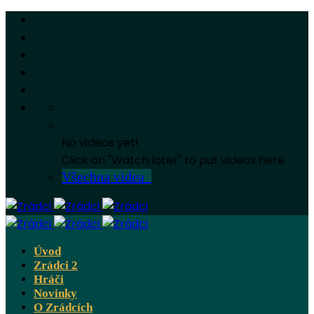
No videos yet!
Click on "Watch later" to put videos here
Všechna videa
Úvod
Zrádci 2
Hráči
Novinky
O Zrádcích