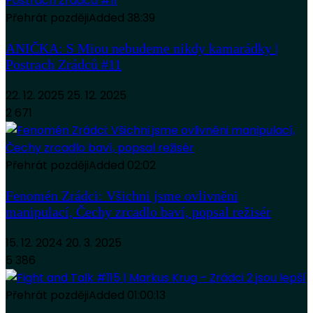
Přehrát později
Added
38:39
ANIČKA: S Miou nebudeme nikdy kamarádky |
Postrach Zrádců #11
22. 12. 2025
25. 12. 2025
2 671
Přehrát později
Added
02:02
Fenomén Zrádci: Všichni jsme ovlivněni
manipulací, Čechy zrcadlo baví, popsal režisér
15. 12. 2024
20. 3. 2025
5 386
Přehrát později
Added
01:00:13