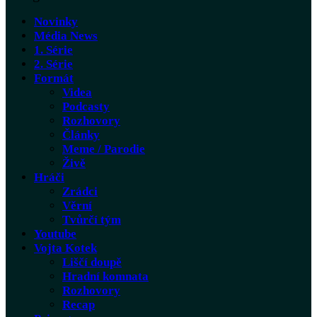
Novinky
Média News
1. Série
2. Série
Formát
Videa
Podcasty
Rozhovory
Články
Meme / Parodie
Živě
Hráči
Zrádci
Věrní
Tvůrčí tým
Youtube
Vojta Kotek
Liščí doupě
Hradní komnata
Rozhovory
Recap