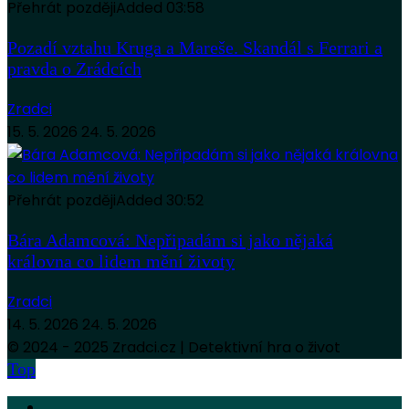
Přehrát později
Added
03:58
Pozadí vztahu Kruga a Mareše. Skandál s Ferrari a
pravda o Zrádcích
Zradci
15. 5. 2026
24. 5. 2026
Přehrát později
Added
30:52
Bára Adamcová: Nepřipadám si jako nějaká
královna co lidem mění životy
Zradci
14. 5. 2026
24. 5. 2026
© 2024 - 2025 Zradci.cz | Detektivní hra o život
Top