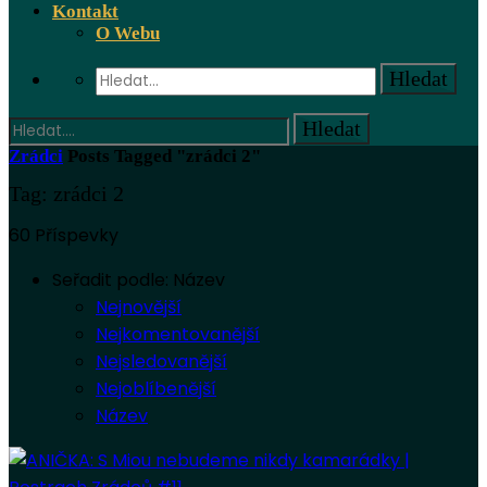
Kontakt
O Webu
Zrádci
Posts Tagged "zrádci 2"
Tag: zrádci 2
60 Příspevky
Seřadit podle:
Název
Nejnovější
Nejkomentovanější
Nejsledovanější
Nejoblíbenější
Název