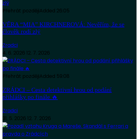
Přehrát později
Added
26:05
VĚRA “MIA” KIRCHNEROVÁ: Nevěřím, že se
člověk rodí zlý
Zradci
4. 6. 2026
12. 7. 2026
Přehrát později
Added
59:08
ZRÁDCI – Cesta detektivní hrou od podání
přihlášky po finále 🔥
Zradci
31. 5. 2026
12. 7. 2026