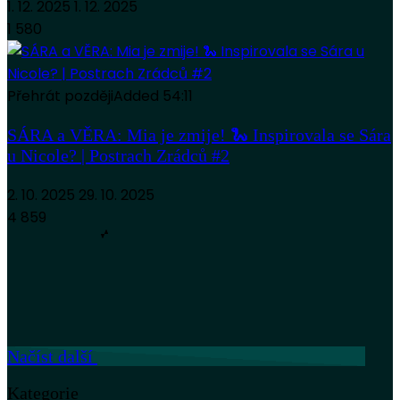
1. 12. 2025
1. 12. 2025
1 580
Přehrát později
Added
54:11
SÁRA a VĚRA: Mia je zmije! 🐍 Inspirovala se Sára
u Nicole? | Postrach Zrádců #2
2. 10. 2025
29. 10. 2025
4 859
Načíst další
Kategorie