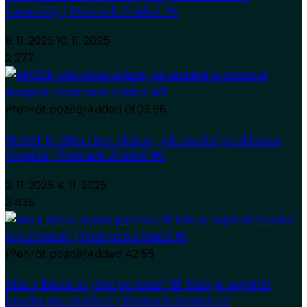
kamarády | Postrach Zrádců #6
9. 11. 2025
10. 11. 2025
2 277
Přehrát později
Added
01:03:55
MAREK: Mia chce ukázat, jak snadné je oklamat
dospělé | Postrach Zrádců #5
2. 11. 2025
4. 11. 2025
3 435
Přehrát později
Added
42:55
Mia s Bárou si jdou po krku! 💀 Kdo je největší
hrozba pro Zrádce? | Postrach Zrádců #1