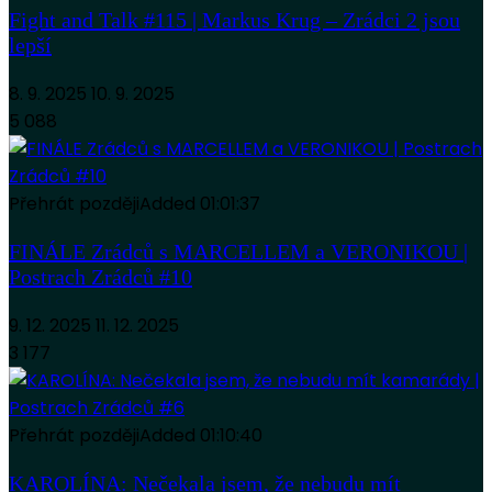
Fight and Talk #115 | Markus Krug – Zrádci 2 jsou
lepší
8. 9. 2025
10. 9. 2025
5 088
Přehrát později
Added
01:01:37
FINÁLE Zrádců s MARCELLEM a VERONIKOU |
Postrach Zrádců #10
9. 12. 2025
11. 12. 2025
3 177
Přehrát později
Added
01:10:40
KAROLÍNA: Nečekala jsem, že nebudu mít