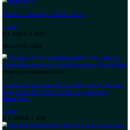
Zrádci 2 – Novinky z Médií 4.9.25
Zradci
5. 9. 2025
5. 9. 2025
Nejnovější videa
Přehrát později
Added
33:49
Dva kluci s kamerou můžou změnit město. Markus
Krug o One Man Show, Zrádcích a virálech |
MoneyTalk
Zradci
4. 6. 2026
12. 7. 2026