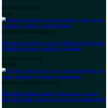
18. 9. 2025
29. 10. 2025
2 627
Přehrát později
Added
20:51
Nemusíte se mě bát, vtipkuje vítězka Zrádců Nicole.
Ocenila, že režiséři vystřihli její fňukání
10. 12. 2024
20. 3. 2025
54 304
Přehrát později
Added
01:35:45
PSYCHOLOGIE ZRÁDCŮ – Když tě mysl zradí
dřív než člověk | Kognitivní Zkreslení & Manipulace