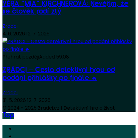
VĚRA “MIA” KIRCHNEROVÁ: Nevěřím, že
se člověk rodí zlý
Zradci
4. 6. 2026
12. 7. 2026
Přehrát později
Added
59:08
ZRÁDCI – Cesta detektivní hrou od
podání přihlášky po finále 🔥
Zradci
31. 5. 2026
12. 7. 2026
© 2024 - 2025 Zradci.cz | Detektivní hra o život
Top