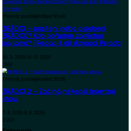
Přehrát později
Added
53:46
ZRÁDCI – posílení nebo oslabení
ZRÁDCŮ? Kdo pořádně zamíchal
kartama? | Recap 4.díl #zrádci #zradci
30. 9. 2025
10. 10. 2025
1 651
Přehrát později
Added
20:56
ZRÁDCI 2 – Začíná nejlepší televizní
show
7. 9. 2025
9. 9. 2025
2 207