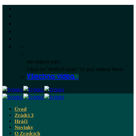
No videos yet!
Click on "Watch later" to put videos here
Všechna videa
Úvod
Zrádci 3
Hráči
Novinky
O Zrádcích