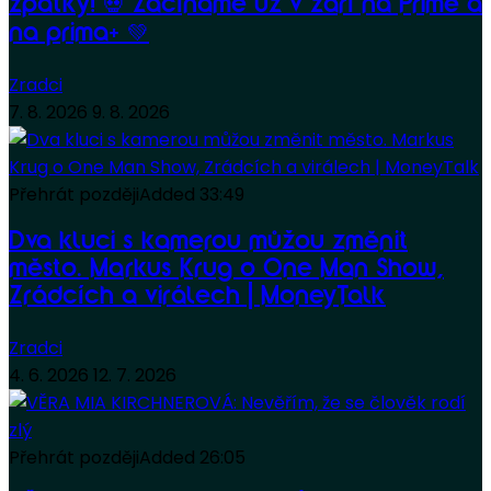
zpátky! 💀 Začínáme už v září na Primě a
na prima+ 💚
Zradci
7. 8. 2026
9. 8. 2026
Přehrát později
Added
33:49
Dva kluci s kamerou můžou změnit
město. Markus Krug o One Man Show,
Zrádcích a virálech | MoneyTalk
Zradci
4. 6. 2026
12. 7. 2026
Přehrát později
Added
26:05