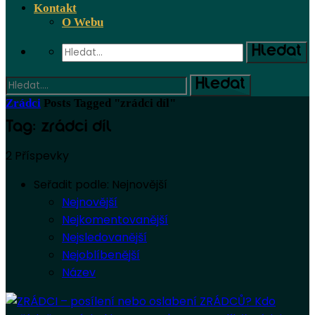
Kontakt
O Webu
Zrádci
Posts Tagged "zrádci díl"
Tag: zrádci díl
2 Příspevky
Seřadit podle:
Nejnovější
Nejnovější
Nejkomentovanější
Nejsledovanější
Nejoblíbenější
Název