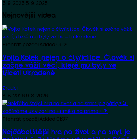
5. 9. 2025
5. 9. 2025
Nejnovější videa
Přehrát později
Added
06:26
Vojta Kotek nejen o čtyřicítce: Člověk si
začne vážit věcí, které mu byly ve
třiceti ukradené
Zradci
8. 8. 2026
9. 8. 2026
Přehrát později
Added
01:37
Nejďábelštější hra na život a na smrt je