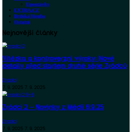
Upoutávky
EXTRA.CZ
Brdská Houba
Ostatní
Nejnovější články
Vítězka a kontroverzní výroky: Nové
detaily před startem druhé série Zrádců
Zradci
7. 9. 2025
7. 9. 2025
Zrádci 2 – Novinky z Médií 6.9.25
Zradci
7. 9. 2025
7. 9. 2025