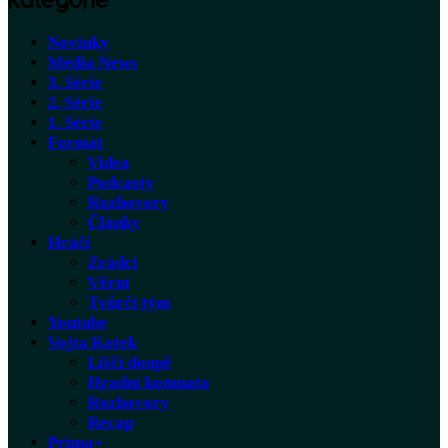
Kategorie
Novinky
Média News
3. Série
2. Série
1. Série
Formát
Videa
Podcasty
Rozhovory
Články
Hráči
Zrádci
Věrní
Tvůrčí tým
Youtube
Vojta Kotek
Liščí doupě
Hradní komnata
Rozhovory
Recap
Prima+