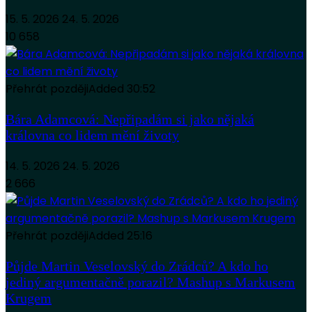
15. 5. 2026
24. 5. 2026
10 658
Přehrát později
Added
30:52
Bára Adamcová: Nepřipadám si jako nějaká
královna co lidem mění životy
14. 5. 2026
24. 5. 2026
2 666
Přehrát později
Added
25:16
Půjde Martin Veselovský do Zrádců? A kdo ho
jediný argumentačně porazil? Mashup s Markusem
Krugem