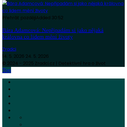
Přehrát později
Added
30:52
Bára Adamcová: Nepřipadám si jako nějaká
královna co lidem mění životy
Zradci
14. 5. 2026
24. 5. 2026
© 2024 - 2025 Zradci.cz | Detektivní hra o život
Top