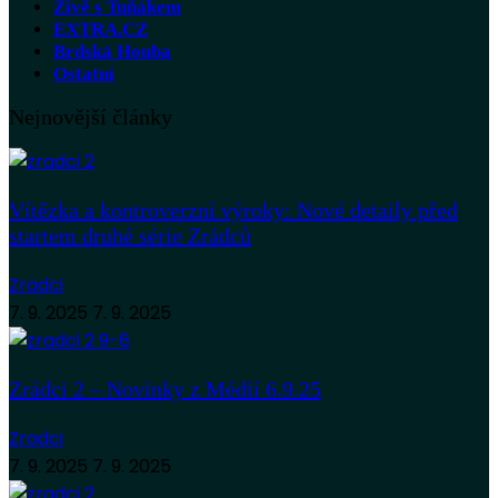
Živě s Tuňákem
EXTRA.CZ
Brdská Houba
Ostatní
Nejnovější články
Vítězka a kontroverzní výroky: Nové detaily před
startem druhé série Zrádců
Zradci
7. 9. 2025
7. 9. 2025
Zrádci 2 – Novinky z Médií 6.9.25
Zradci
7. 9. 2025
7. 9. 2025