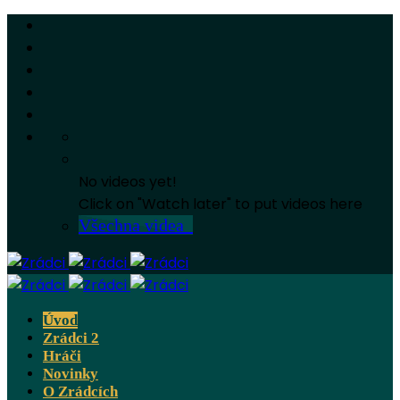
No videos yet!
Click on "Watch later" to put videos here
Všechna videa
Úvod
Zrádci 2
Hráči
Novinky
O Zrádcích