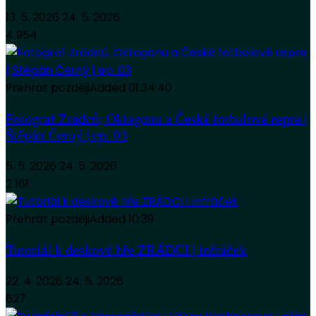
13. 5. 2026
24. 5. 2026
4 954
Přehrát později
Added
01:34:40
Fotograf Zrádců, Oktagonu a České fotbalové repre |
Štěpán Černý | ep. 03
5. 5. 2026
24. 5. 2026
2 161
Přehrát později
Added
10:39
Tutoriál k deskové hře ZRÁDCI | infráček
22. 4. 2026
24. 5. 2026
627