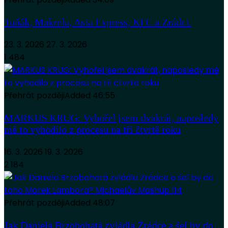
Tuňák, Makrela, Asia Express, KFC a Zrádci.
23. 3. 2026
27. 3. 2026
1 484
Přehrát později
Added
46:55
MARKUS KRUG: Vyhořel jsem dvakrát, naposledy
mě to vyhodilo z procesu na tři čtvrtě roku
16. 3. 2026
19. 3. 2026
2 184
Přehrát později
Added
48:07
Jak Daniela Brzobohatá zvládla Zrádce a šel by do