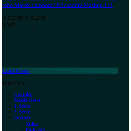
toho Marek Lambora? Michaelův Mashup 114
11. 3. 2026
19. 3. 2026
11 835
Load More
Kategorie
Novinky
Média News
1. Série
2. Série
Formát
Videa
Podcasty