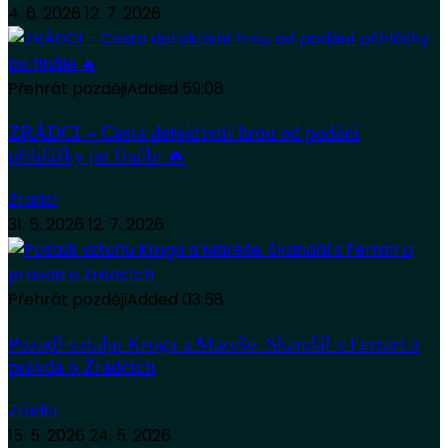
4. 6. 2026
12. 7. 2026
Přehrát později
Added
59:08
ZRÁDCI – Cesta detektivní hrou od podání
přihlášky po finále 🔥
Zradci
31. 5. 2026
12. 7. 2026
Přehrát později
Added
03:58
Pozadí vztahu Kruga a Mareše. Skandál s Ferrari a
pravda o Zrádcích
Zradci
15. 5. 2026
24. 5. 2026