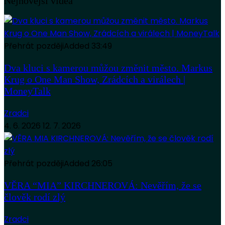
Nejnovější videa
Přehrát později
Added
33:49
Dva kluci s kamerou můžou změnit město. Markus
Krug o One Man Show, Zrádcích a virálech |
MoneyTalk
Zradci
4. 6. 2026
12. 7. 2026
Přehrát později
Added
26:05
VĚRA “MIA” KIRCHNEROVÁ: Nevěřím, že se
člověk rodí zlý
Zradci