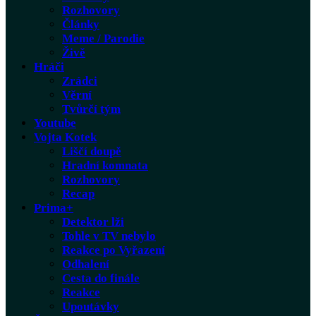
Rozhovory
Články
Meme / Parodie
Živě
Hráči
Zrádci
Věrní
Tvůrčí tým
Youtube
Vojta Kotek
Liščí doupě
Hradní komnata
Rozhovory
Recap
Prima+
Detektor lži
Tohle v TV nebylo
Reakce po Vyřazení
Odhalení
Cesta do finále
Reakce
Upoutávky