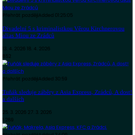
Přehrát později
Added
01:25:05
Divadelní 5 s kriminalistkou Věrou Kirchnerovou
alias Miou ze Zrádců
13. 4. 2026
18. 4. 2026
852
Přehrát později
Added
30:59
Tuňák sleduje záběry z Asia Express, Zrádců, A dost!
a dalších
25. 3. 2026
27. 3. 2026
1 289
Přehrát později
Added
34:09