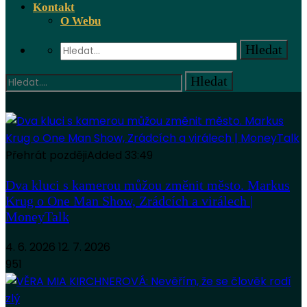
Kontakt
O Webu
Přehrát později
Added
33:49
Dva kluci s kamerou můžou změnit město. Markus
Krug o One Man Show, Zrádcích a virálech |
MoneyTalk
4. 6. 2026
12. 7. 2026
951