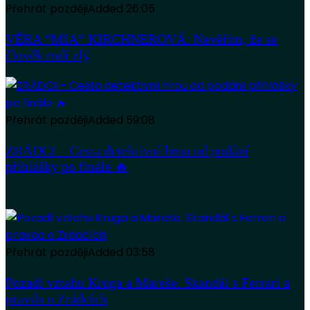
Přehrát později
Added
26:05
VĚRA “MIA” KIRCHNEROVÁ: Nevěřím, že se
člověk rodí zlý
Přehrát později
Added
59:08
ZRÁDCI – Cesta detektivní hrou od podání
přihlášky po finále 🔥
Přehrát později
Added
03:58
Pozadí vztahu Kruga a Mareše. Skandál s Ferrari a
pravda o Zrádcích