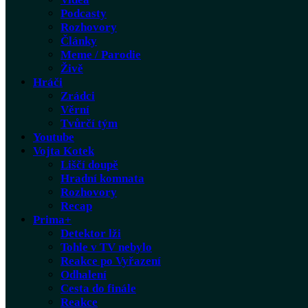
Podcasty
Rozhovory
Články
Meme / Parodie
Živě
Hráči
Zrádci
Věrní
Tvůrčí tým
Youtube
Vojta Kotek
Liščí doupě
Hradní komnata
Rozhovory
Recap
Prima+
Detektor lži
Tohle v TV nebylo
Reakce po Vyřazení
Odhalení
Cesta do finále
Reakce