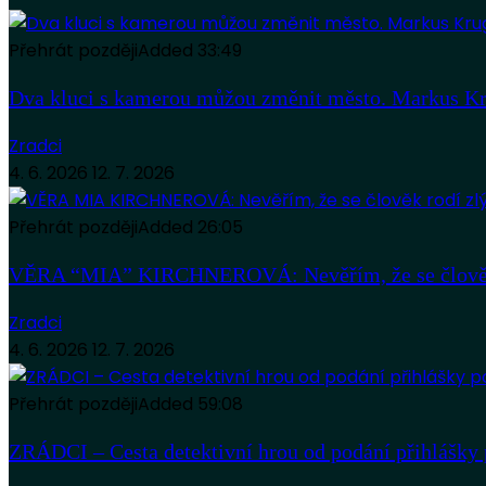
Přehrát později
Added
33:49
Dva kluci s kamerou můžou změnit město. Markus Kr
Zradci
4. 6. 2026
12. 7. 2026
Přehrát později
Added
26:05
VĚRA “MIA” KIRCHNEROVÁ: Nevěřím, že se člověk
Zradci
4. 6. 2026
12. 7. 2026
Přehrát později
Added
59:08
ZRÁDCI – Cesta detektivní hrou od podání přihlášky 