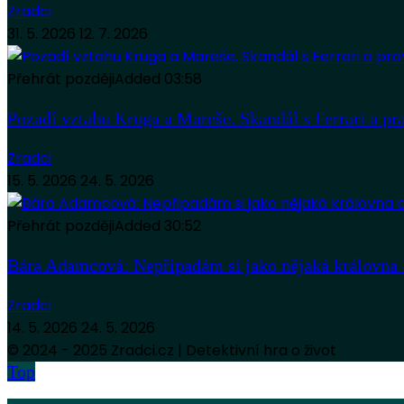
Zradci
31. 5. 2026
12. 7. 2026
Přehrát později
Added
03:58
Pozadí vztahu Kruga a Mareše. Skandál s Ferrari a pr
Zradci
15. 5. 2026
24. 5. 2026
Přehrát později
Added
30:52
Bára Adamcová: Nepřipadám si jako nějaká královna 
Zradci
14. 5. 2026
24. 5. 2026
© 2024 - 2025 Zradci.cz | Detektivní hra o život
Top