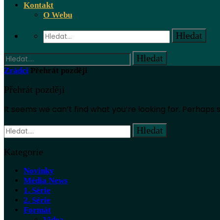
Kontakt
O Webu
Zrádci
Přehrát později
Přehrát později
It seems we can’t find what you’re looking for. Perhaps 
Kategorie
Novinky
Média News
1. Série
2. Série
Formát
Videa