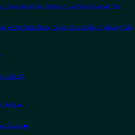
ug o One Man Show, Zrádcích a virálech | MoneyTalk
 rodí zlý
po finále 🔥