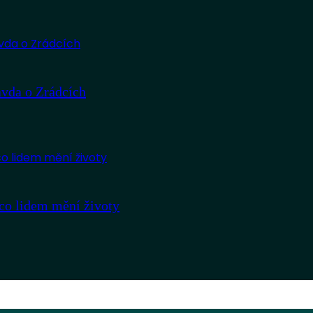
avda o Zrádcích
co lidem mění životy