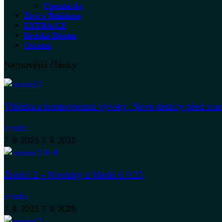
Upoutávky
Živě s Tuňákem
EXTRA.CZ
Brdská Houba
Ostatní
Nejnovější články
Vítězka a kontroverzní výroky: Nové detaily před sta
Zradci
7. 9. 2025
7. 9. 2025
Zrádci 2 – Novinky z Médií 6.9.25
Zradci
7. 9. 2025
7. 9. 2025