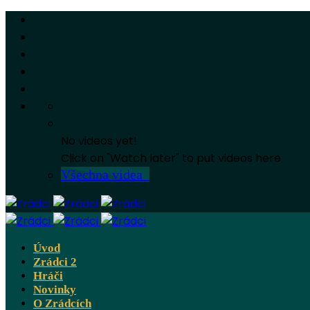
No videos yet!
Click on "Watch later" to put videos here
Všechna videa
Úvod
Zrádci 2
Hráči
Novinky
O Zrádcích