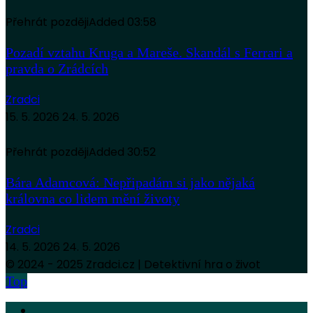
Přehrát později
Added
03:58
Pozadí vztahu Kruga a Mareše. Skandál s Ferrari a
pravda o Zrádcích
Zradci
15. 5. 2026
24. 5. 2026
Přehrát později
Added
30:52
Bára Adamcová: Nepřipadám si jako nějaká
královna co lidem mění životy
Zradci
14. 5. 2026
24. 5. 2026
© 2024 - 2025 Zradci.cz | Detektivní hra o život
Top