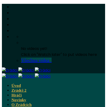
No videos yet!
Click on "Watch later" to put videos here
Všechna videa
Úvod
Zrádci 2
Hráči
Novinky
O Zrádcích