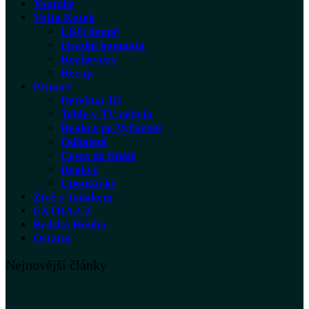
Youtube
Vojta Kotek
Liščí doupě
Hradní komnata
Rozhovory
Recap
Prima+
Detektor lži
Tohle v TV nebylo
Reakce po Vyřazení
Odhalení
Cesta do finále
Reakce
Upoutávky
Živě s Tuňákem
EXTRA.CZ
Brdská Houba
Ostatní
Nejnovější články