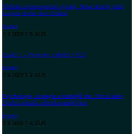
Vítězka a kontroverzní výroky: Nové detaily před
startem druhé série Zrádců
Zradci
7. 9. 2025
7. 9. 2025
Zrádci 2 – Novinky z Médií 6.9.25
Zradci
7. 9. 2025
7. 9. 2025
Psychologie, strategie a temnější tón: Druhá série
Zrádců přináší sofistikovanější hru
Zradci
6. 9. 2025
7. 9. 2025