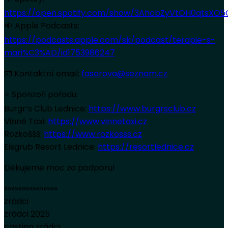
https://open.spotify.com/show/3AhcbZyVtOH0qtsXO5
🔉 Apple Podcasts:
https://podcasts.apple.com/sk/podcast/terapie-s-
mari%C3%AD/id1753986247
📧 Kontaktní email:
fasorova@seznam.cz
⭐ Sponzoři pořadu:
Burgr’s Club Lednice:
https://www.burgrsclub.cz
Vinné Taxi:
https://www.vinnetaxi.cz
Rozkoššš:
https://www.rozkosss.cz
Eisgrub Resort Lednice:
https://resortlednice.cz
Děkujeme moc za podporu!
»»»»»»»»»»»»»»»
zrádci
zrádci 2025
casting zrádci