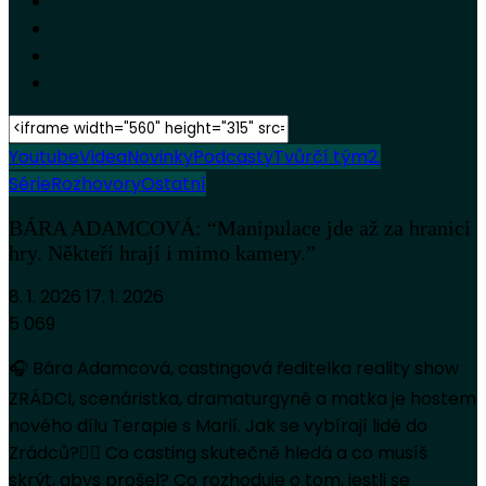
Youtube
Videa
Novinky
Podcasty
Tvůrčí tým
2.
Série
Rozhovory
Ostatní
BÁRA ADAMCOVÁ: “Manipulace jde až za hranici
hry. Někteří hrají i mimo kamery.”
8. 1. 2026
17. 1. 2026
5 069
🎧 Bára Adamcová, castingová ředitelka reality show
ZRÁDCI, scenáristka, dramaturgyně a matka je hostem
nového dílu Terapie s Marií. Jak se vybírají lidé do
Zrádců?🕵️‍♂️ Co casting skutečně hledá a co musíš
skrýt, abys prošel? Co rozhoduje o tom, jestli se