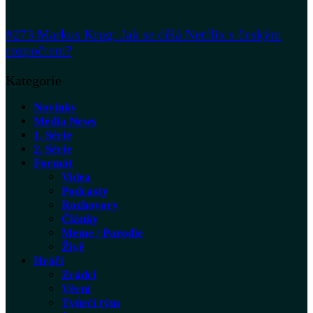
#273 Markus Krug: Jak se dělá Netflix s českým
rozpočtem?
Kategorie
Novinky
Média News
1. Série
2. Série
Formát
Videa
Podcasty
Rozhovory
Články
Meme / Parodie
Živě
Hráči
Zrádci
Věrní
Tvůrčí tým