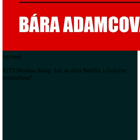
Up next
#273 Markus Krug: Jak se dělá Netflix s českým
rozpočtem?