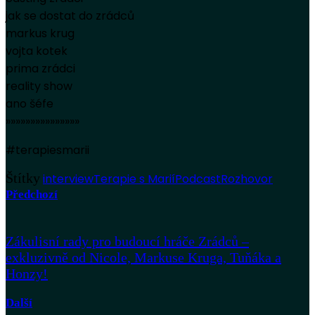
jak se dostat do zrádců
markus krug
vojta kotek
prima zrádci
reality show
ano šéfe
»»»»»»»»»»»»»»»
#terapiesmarii
Štítky
interview
Terapie s Marií
Podcast
Rozhovor
Předchozí
Zákulisní rady pro budoucí hráče Zrádců –
exkluzivně od Nicole, Markuse Kruga, Tuňáka a
Honzy!
Další