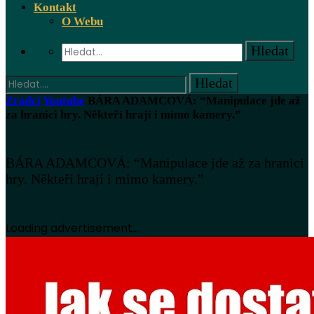
Kontakt
O Webu
Zrádci
Youtube
BÁRA ADAMCOVÁ: “Manipulace jde až
za hranici hry. Někteří hrají i mimo kamery.”
BÁRA ADAMCOVÁ: “Manipulace jde až za hranici
hry. Někteří hrají i mimo kamery.”
Loading advertisement...