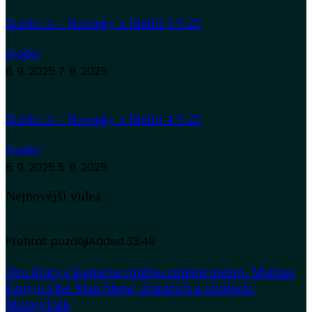
Zrádci 2 – Novinky z Médií 5.9.25
Zradci
6. 9. 2025
7. 9. 2025
Zrádci 2 – Novinky z Médií 4.9.25
Zradci
5. 9. 2025
5. 9. 2025
Nejnovější videa
Přehrát později
Added
33:49
Dva kluci s kamerou můžou změnit město. Markus
Krug o One Man Show, Zrádcích a virálech |
MoneyTalk