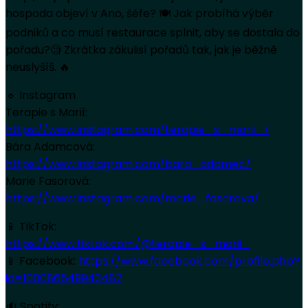
hospoda objeví v Ano, šéfe? 🍽️ Jak probíhá výběr
podniků a co musí restaurace splnit, aby se dostala do
pořadu?🧐 Zkrátka zákulisí pořadů tak, jak je běžně
neuslyšíš. 🔥
🔹 Instagram
Terapie s Marií:
https://www.instagram.com/terapie_s_marii_/
Bára Adamcová:
https://www.instagram.com/bara_adamec/
Marie Fasorová:
https://www.instagram.com/marie_fasorova/
📱 TikTok:
https://www.tiktok.com/@terapie_s_marii_
📱 Facebook:
https://www.facebook.com/profile.php?
id=100086549943487
🔉 Spotify: