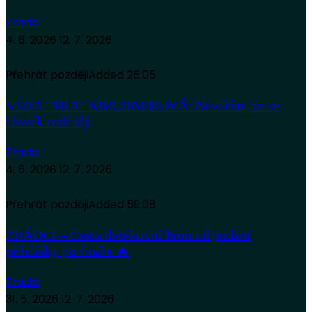
Zradci
4. 6. 2026
12. 7. 2026
Přehrát později
Added
26:05
VĚRA “MIA” KIRCHNEROVÁ: Nevěřím, že se
člověk rodí zlý
Zradci
4. 6. 2026
12. 7. 2026
Přehrát později
Added
59:08
ZRÁDCI – Cesta detektivní hrou od podání
přihlášky po finále 🔥
Zradci
31. 5. 2026
12. 7. 2026