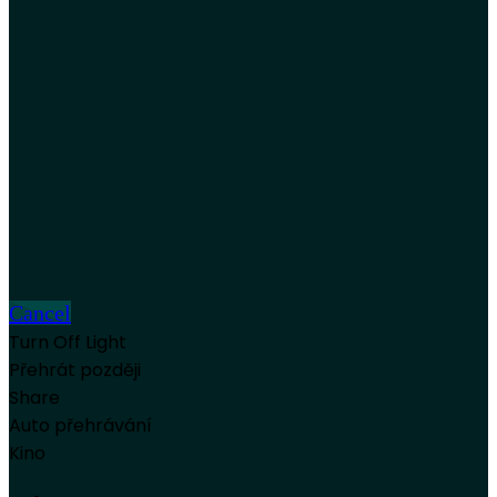
Cancel
Turn Off Light
Přehrát později
Share
Auto přehrávání
Kino