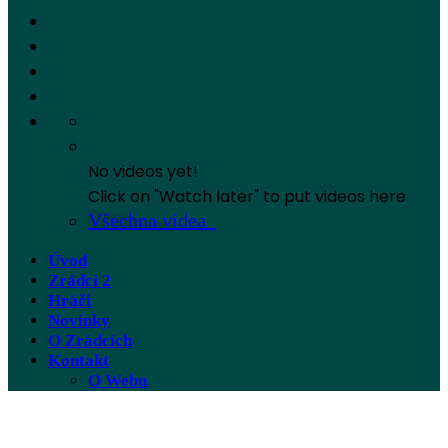
No videos yet!
Click on "Watch later" to put videos here
Všechna videa
Úvod
Zrádci 2
Hráči
Novinky
O Zrádcích
Kontakt
O Webu