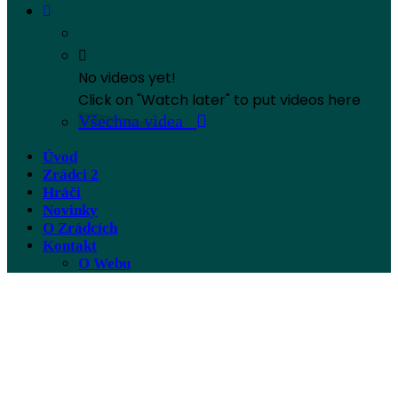
No videos yet!
Click on "Watch later" to put videos here
Všechna videa
Úvod
Zrádci 2
Hráči
Novinky
O Zrádcích
Kontakt
O Webu