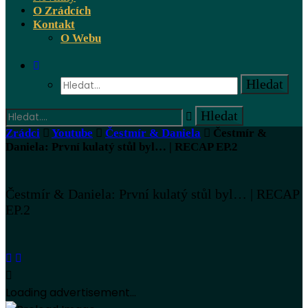
O Zrádcích
Kontakt
O Webu
Zrádci
Youtube
Čestmír & Daniela
Čestmír &
Daniela: První kulatý stůl byl… | RECAP EP.2
Čestmír & Daniela: První kulatý stůl byl… | RECAP
EP.2
Loading advertisement...