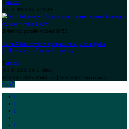
Zradci
15. 5. 2026
24. 5. 2026
Přehrát později
Added
30:52
Bára Adamcová: Nepřipadám si jako nějaká
královna co lidem mění životy
Zradci
14. 5. 2026
24. 5. 2026
© 2024 - 2025 Zradci.cz | Detektivní hra o život
Top