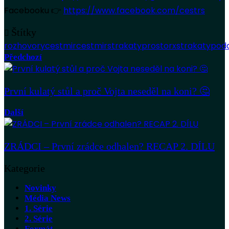
Facebooku 👉
https://www.facebook.com/cestrs
Štítky
rozhovory
cestmir
cestmirstrakaty
prostorx
strakaty
pod
Předchozí
První kulatý stůl a proč Vojta neseděl na koni? 🤔
Další
ZRÁDCI – První zrádce odhalen? RECAP 2. DÍLU
Kategorie
Novinky
Média News
1. Série
2. Série
Formát