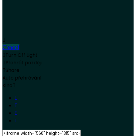
Cancel
Turn Off Light
Přehrát později
Share
Auto přehrávání
Kino