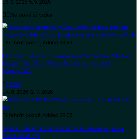
5. 9. 2025
5. 9. 2025
Nejnovější videa
Přehrát později
Added
33:49
Dva kluci s kamerou můžou změnit město. Markus
Krug o One Man Show, Zrádcích a virálech |
MoneyTalk
Zradci
4. 6. 2026
12. 7. 2026
Přehrát později
Added
26:05
VĚRA “MIA” KIRCHNEROVÁ: Nevěřím, že se
člověk rodí zlý