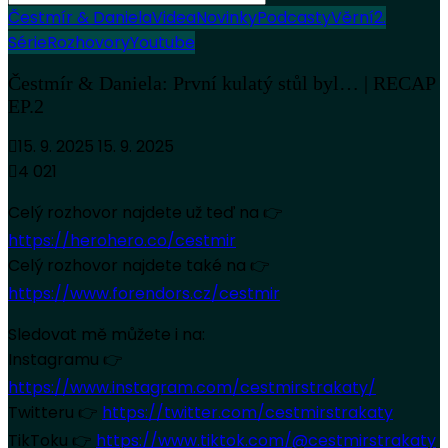
Čestmír & Daniela
Videa
Novinky
Podcasty
Věrní
2.
Série
Rozhovory
Youtube
Čestmír & Daniela: První kulatý stůl byl… | RECAP
EP.2
15. 9. 2025
15. 9. 2025
4 021
Celý rozhovor najdete už teď na 👉
https://herohero.co/cestmir
Celý rozhovor najdete také na 👉
https://www.forendors.cz/cestmir
Sledovat mě můžete i na:
Instagramu 👉
https://www.instagram.com/cestmirstrakaty/
Twitteru 👉
https://twitter.com/cestmirstrakaty
TikToku 👉
https://www.tiktok.com/@cestmirstrakaty