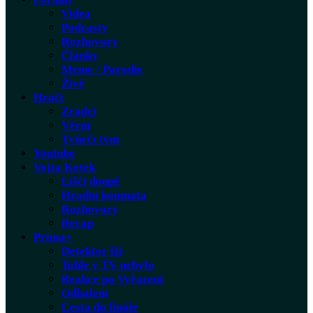
Videa
Podcasty
Rozhovory
Články
Meme / Parodie
Živě
Hráči
Zrádci
Věrní
Tvůrčí tým
Youtube
Vojta Kotek
Liščí doupě
Hradní komnata
Rozhovory
Recap
Prima+
Detektor lži
Tohle v TV nebylo
Reakce po Vyřazení
Odhalení
Cesta do finále