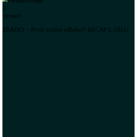
Up next
ZRÁDCI – První zrádce odhalen? RECAP 2. DÍLU