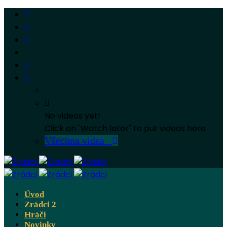
No videos yet!
Click on "Watch later" to put videos here
Všechna videa
Úvod
Zrádci 2
Hráči
Novinky