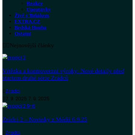
Reakce
Upoutávky
Živě s Tuňákem
EXTRA.CZ
Brdská Houba
Ostatní
Nejnovější články
Vítězka a kontroverzní výroky: Nové detaily před
startem druhé série Zrádců
Zradci
7. 9. 2025
7. 9. 2025
Zrádci 2 – Novinky z Médií 6.9.25
Zradci