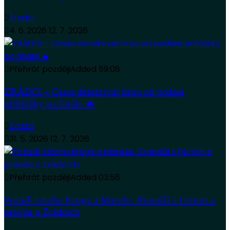
Zradci
4. 6. 2026
12. 7. 2026
Přehrát později
Added
59:08
ZRÁDCI – Cesta detektivní hrou od podání
přihlášky po finále 🔥
Zradci
31. 5. 2026
12. 7. 2026
Přehrát později
Added
03:58
Pozadí vztahu Kruga a Mareše. Skandál s Ferrari a
pravda o Zrádcích