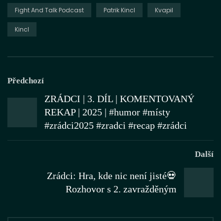
Fight And Talk Podcast
Patrik Kincl
Kvapil
Kincl
Předchozí
ZRÁDCI | 3. DÍL | KOMENTOVANÝ
REKAP | 2025 | #humor #místy
#zrádci2025 #zradci #recap #zrádci
Další
Zrádci: Hra, kde nic není jisté💀
Rozhovor s 2. zavražděným