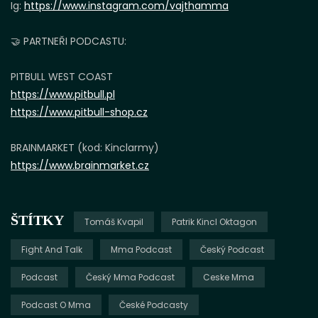
Ig:
https://www.instagram.com/vajthamma
🤝 PARTNEŘI PODCASTU:
PITBULL WEST COAST
https://www.pitbull.pl
https://www.pitbull-shop.cz
BRAINMARKET (kod: Kinclarmy)
https://www.brainmarket.cz
ŠTÍTKY
Tomáš Kvapil
Patrik Kincl Oktagon
Fight And Talk
Mma Podcast
Český Podcast
Podcast
Český Mma Podcast
Ceske Mma
Podcast O Mma
České Podcasty