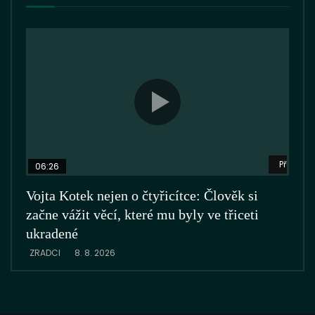
Přehrát 
06:26
01:
Vojta Kotek nejen o čtyřicítce: Člověk si
Nejď
začne vážit věcí, které mu byly ve třiceti
zpá
ukradené
pri
ZRADCI
8. 8. 2026
ZRA