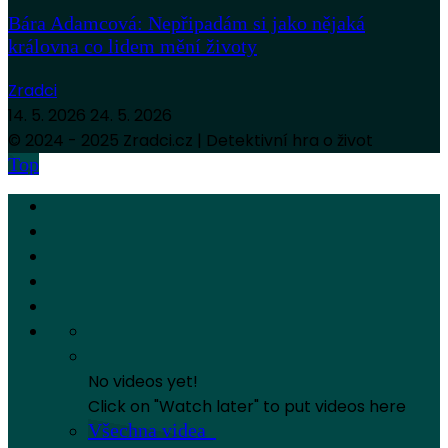
Bára Adamcová: Nepřipadám si jako nějaká
královna co lidem mění životy
Zradci
14. 5. 2026
24. 5. 2026
© 2024 - 2025 Zradci.cz | Detektivní hra o život
Top
No videos yet!
Click on "Watch later" to put videos here
Všechna videa