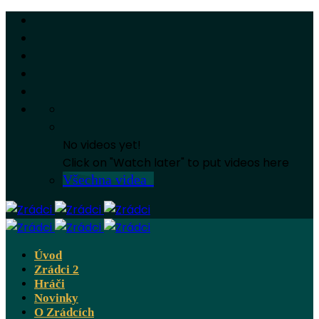
No videos yet!
Click on "Watch later" to put videos here
Všechna videa
Úvod
Zrádci 2
Hráči
Novinky
O Zrádcích