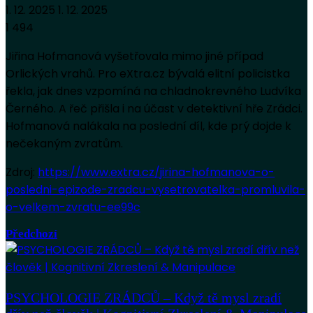
1. 12. 2025
1. 12. 2025
1 494
Jiřina Hofmanová vyšetřovala mimo jiné případ
Orlických vrahů. Pro eXtra.cz bývalá elitní policistka
řekla, jak dnes vzpomíná na chladnokrevného Ludvíka
Černého. A řeč přišla i na účast v detektivní hře Zrádci.
Hofmanová nalákala na poslední díl, kde prý dojde k
nečekaným zvratům.
Zdroj:
https://www.extra.cz/jirina-hofmanova-o-
posledni-epizode-zradcu-vysetrovatelka-promluvila-
o-velkem-zvratu-ee99c
Předchozí
PSYCHOLOGIE ZRÁDCŮ – Když tě mysl zradí