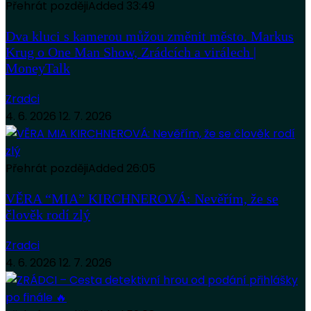
Přehrát později
Added
33:49
Dva kluci s kamerou můžou změnit město. Markus
Krug o One Man Show, Zrádcích a virálech |
MoneyTalk
Zradci
4. 6. 2026
12. 7. 2026
Přehrát později
Added
26:05
VĚRA “MIA” KIRCHNEROVÁ: Nevěřím, že se
člověk rodí zlý
Zradci
4. 6. 2026
12. 7. 2026