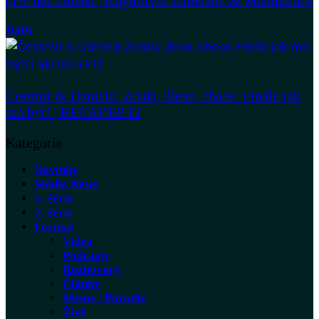
dřív než člověk | Kognitivní Zkreslení & Manipulace
Další
Čestmír & Daniela: Zrada, úleva, chaos: Finále jak
má být! | RECAP EP.12
Kategorie
Novinky
Média News
1. Série
2. Série
Formát
Videa
Podcasty
Rozhovory
Články
Meme / Parodie
Živě