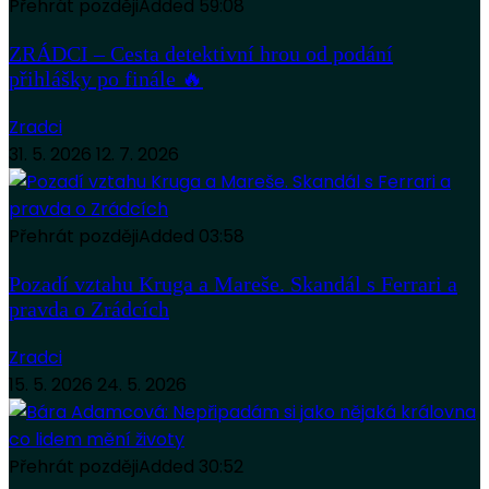
Přehrát později
Added
59:08
ZRÁDCI – Cesta detektivní hrou od podání
přihlášky po finále 🔥
Zradci
31. 5. 2026
12. 7. 2026
Přehrát později
Added
03:58
Pozadí vztahu Kruga a Mareše. Skandál s Ferrari a
pravda o Zrádcích
Zradci
15. 5. 2026
24. 5. 2026
Přehrát později
Added
30:52