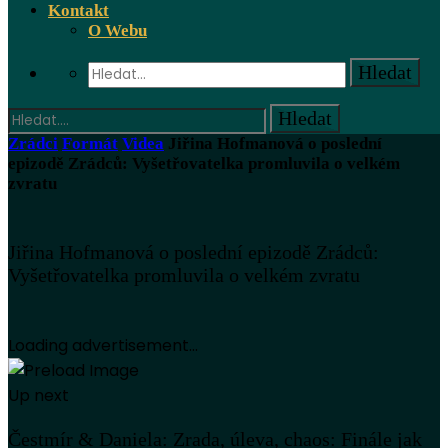
Kontakt
O Webu
Zrádci
Formát
Videa
Jiřina Hofmanová o poslední
epizodě Zrádců: Vyšetřovatelka promluvila o velkém
zvratu
Jiřina Hofmanová o poslední epizodě Zrádců:
Vyšetřovatelka promluvila o velkém zvratu
Loading advertisement...
Up next
Čestmír & Daniela: Zrada, úleva, chaos: Finále jak