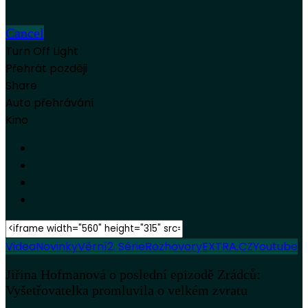
Cancel
Turn Off Light
Přehrát později
Share
Auto přehrávání
Kino
Videa
Novinky
Věrní
2. Série
Rozhovory
EXTRA.CZ
Youtube
Jiřina Hofmanová o poslední epizodě Zrádců:
Vyšetřovatelka promluvila o velkém zvratu