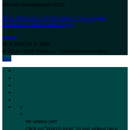
Přehrát později
Added
30:52
Bára Adamcová: Nepřipadám si jako nějaká
královna co lidem mění životy
Zradci
14. 5. 2026
24. 5. 2026
© 2024 - 2025 Zradci.cz | Detektivní hra o život
Top
No videos yet!
Click on "Watch later" to put videos here