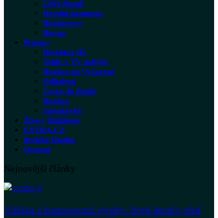
Liščí doupě
Hradní komnata
Rozhovory
Recap
Prima+
Detektor lži
Tohle v TV nebylo
Reakce po Vyřazení
Odhalení
Cesta do finále
Reakce
Upoutávky
Živě s Tuňákem
EXTRA.CZ
Brdská Houba
Ostatní
Nejnovější články
Vítězka a kontroverzní výroky: Nové detaily před