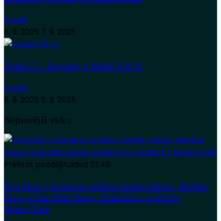
Zradci
6. 9. 2025
7. 9. 2025
Zrádci 2 – Novinky z Médií 4.9.25
Zradci
5. 9. 2025
5. 9. 2025
Nejnovější videa
Přehrát později
Added
33:49
Dva kluci s kamerou můžou změnit město. Markus
Krug o One Man Show, Zrádcích a virálech |
MoneyTalk