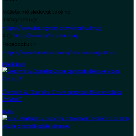
Můžete mě sledovat také na:
Instagramu 👉
https://www.instagram.com/markuskrug
X 👉
https://x.com/markuskrug
Facebooku 👉
https://www.facebook.com/markuskrug.official
Předchozí
Čestmír & Daniela: Co se opravdu dělo ve vlaku
Zrádců?
Další