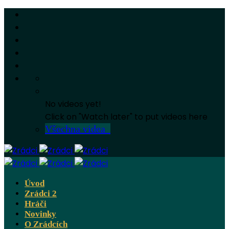
No videos yet!
Click on "Watch later" to put videos here
Všechna videa
Úvod
Zrádci 2
Hráči
Novinky
O Zrádcích