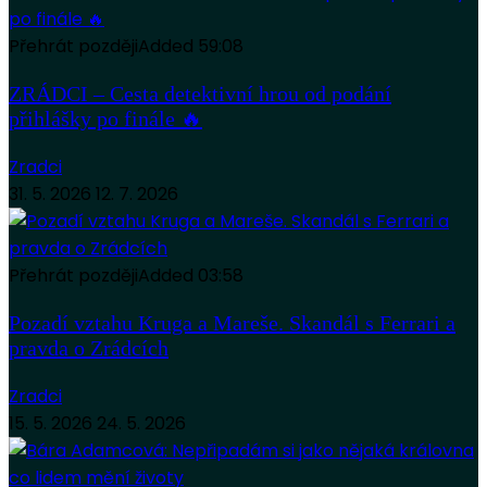
Přehrát později
Added
59:08
ZRÁDCI – Cesta detektivní hrou od podání
přihlášky po finále 🔥
Zradci
31. 5. 2026
12. 7. 2026
Přehrát později
Added
03:58
Pozadí vztahu Kruga a Mareše. Skandál s Ferrari a
pravda o Zrádcích
Zradci
15. 5. 2026
24. 5. 2026