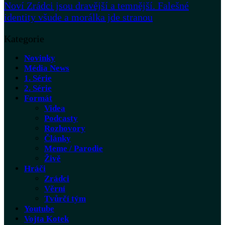
Noví Zrádci jsou dravější a temnější. Falešné
identity všude a morálka jde stranou
Kategorie
Novinky
Média News
1. Série
2. Série
Formát
Videa
Podcasty
Rozhovory
Články
Meme / Parodie
Živě
Hráči
Zrádci
Věrní
Tvůrčí tým
Youtube
Vojta Kotek