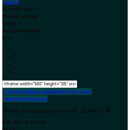
Cancel
Turn Off Light
Přehrát později
Share
Auto přehrávání
Kino
2. Série
Markus Krug
Videa
Novinky
Tvůrčí
tým
Formát
Youtube
Málem jsme nenatočili první díl ZRÁDCŮ 💀
8. 9. 2025
15. 9. 2025
65 100