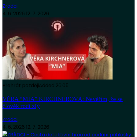
Zradci
4. 6. 2026
12. 7. 2026
Přehrát později
Added
26:05
VĚRA “MIA” KIRCHNEROVÁ: Nevěřím, že se
člověk rodí zlý
Zradci
4. 6. 2026
12. 7. 2026