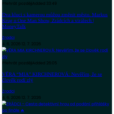
Přehrát později
Added
33:49
Dva kluci s kamerou můžou změnit město. Markus
Krug o One Man Show, Zrádcích a virálech |
MoneyTalk
Zradci
4. 6. 2026
12. 7. 2026
Přehrát později
Added
26:05
VĚRA “MIA” KIRCHNEROVÁ: Nevěřím, že se
člověk rodí zlý
Zradci
4. 6. 2026
12. 7. 2026