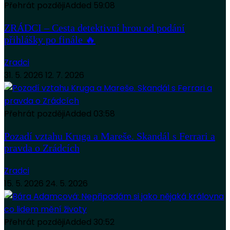
Přehrát později
Added
59:08
ZRÁDCI – Cesta detektivní hrou od podání
přihlášky po finále 🔥
Zradci
31. 5. 2026
12. 7. 2026
Přehrát později
Added
03:58
Pozadí vztahu Kruga a Mareše. Skandál s Ferrari a
pravda o Zrádcích
Zradci
15. 5. 2026
24. 5. 2026
Přehrát později
Added
30:52