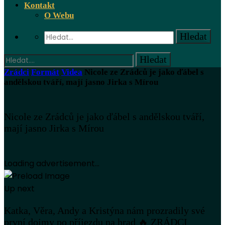
Kontakt
O Webu
Zrádci
Formát
Videa
Nicole ze Zrádců je jako ďábel s
andělskou tváří, mají jasno Jirka s Mírou
Nicole ze Zrádců je jako ďábel s andělskou tváří,
mají jasno Jirka s Mírou
Loading advertisement...
Up next
Katka, Věra, Andy a Kristýna nám prozradily své
první dojmy po příjezdu na hrad 🔥 ZRÁDCI