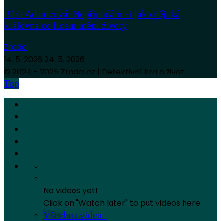
Bára Adamcová: Nepřipadám si jako nějaká
královna co lidem mění životy
Zradci
14. 5. 2026
24. 5. 2026
© 2024 - 2025 Zradci.cz | Detektivní hra o život
Top
No videos yet!
Click on "Watch later" to put videos here
Všechna videa