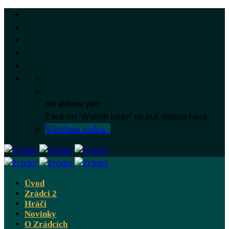
No videos yet!
Click on "Watch later" to put videos here
Všechna videa
Úvod
Zrádci 2
Hráči
Novinky
O Zrádcích