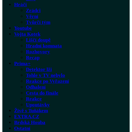
Hráči
Zrádci
Věrní
Tvůrčí tým
Youtube
Vojta Kotek
Liščí doupě
Hradní komnata
Rozhovory
Recap
Prima+
Detektor lži
Tohle v TV nebylo
Reakce po Vyřazení
Odhalení
Cesta do finále
Reakce
Upoutávky
Živě s Tuňákem
EXTRA.CZ
Brdská Houba
Ostatní