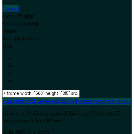
Cancel
Turn Off Light
Přehrát později
Share
Auto přehrávání
Kino
Videa
Novinky
1. Série
Podcasty
Věrní
Rozhovory
EXTRA.CZ
Nicole ze Zrádců je jako ďábel s andělskou tváří,
mají jasno Jirka s Mírou
12. 10. 2024
2. 3. 2025