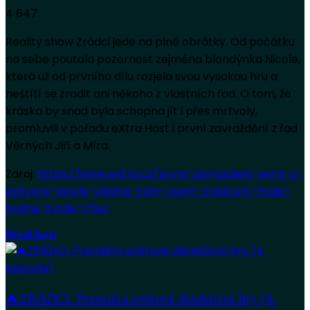
4 647
Reality show Zrádci jede na plné obrátky. Od počátku
na sebe poutala pozornost zejména blondýnka Nicole,
která už od prvního dílu rozjela svou vysokou hru a
neštítí se zradit ani někoho z vlastních řad. O tom, že
kráska by snad byla schopna jít i přes mrtvoly,
promluvili v pořadu eXtra Host i první zavraždění z řad
Věrných Jiří a Míra.
Zdroj:
https://www.extra.cz/prvni-zavrazdeni-verni-o-
potvore-nicole-vladne-tam-vsem-zradcum-hraje-
hodne-tvrde-171ec
Předchozí
🔥ZRÁDCI: Premiéra světové detektivní hry (4.