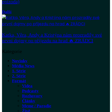
epizoda)
Další
Katka, Věra, Andy a Kristýna nám prozradily své
první dojmy po příjezdu na hrad 🔥 ZRÁDCI
Kategorie
Novinky
Média News
1. Série
2. Série
Formát
Videa
Podcasty
Rozhovory
Články
Meme / Parodie
Živě