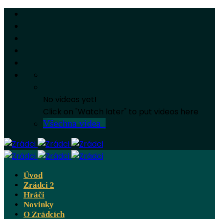
No videos yet!
Click on "Watch later" to put videos here
Všechna videa
Úvod
Zrádci 2
Hráči
Novinky
O Zrádcích