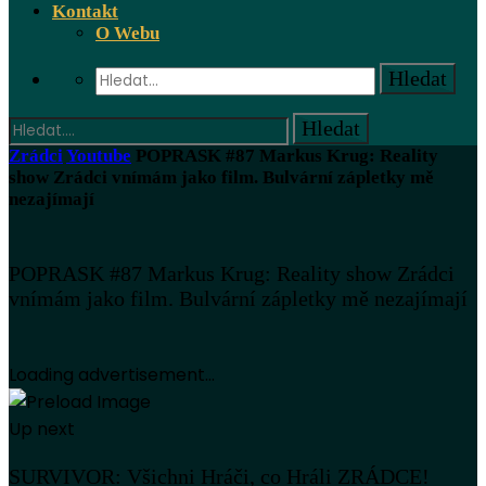
Kontakt
O Webu
Zrádci
Youtube
POPRASK #87 Markus Krug: Reality
show Zrádci vnímám jako film. Bulvární zápletky mě
nezajímají
POPRASK #87 Markus Krug: Reality show Zrádci
vnímám jako film. Bulvární zápletky mě nezajímají
Loading advertisement...
Up next
SURVIVOR: Všichni Hráči, co Hráli ZRÁDCE!