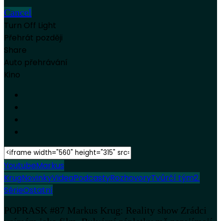
Cancel
Turn Off Light
Přehrát později
Share
Auto přehrávání
Kino
Youtube
Markus
Krug
Novinky
Videa
Podcasty
Rozhovory
Tvůrčí tým
2.
Série
Ostatní
POPRASK #87 Markus Krug: Reality show Zrádci