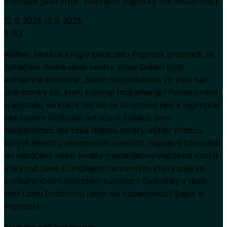
vnímám jako film. Bulvární zápletky mě nezajímají
12. 9. 2025
13. 9. 2025
3 312
Režisér Markus Krug v podcastu Poprask prozradil, že
natáčení druhé série reality show Zrádci bylo
extrémně náročné: „Mám odpovědnost za více než
dvě stovky lidí, kteří kopírují moji energii.“ Poslechněte
si epizodu, ve které Hanka se Šimonem řeší s legendou
Markusem složitosti natáčení Zrádců, jeho
hospitalizaci, ale také dějové zvraty, výběr zrádců,
skryté identity, obsazování celebrit, zapojení fanoušků
do natáčení nebo kvality moderátora Vojtěcha Kotka.
Jaký má beef s Ondřejem Novotným, který stojí za
konkurenčním pořadem Survivor? Oslovil by v další
sérii Danu Drábovou nebo Ivu Kubelkovou? Dejte si
Poprask!