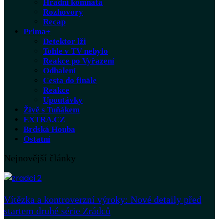
Hradní komnata
Rozhovory
Recap
Prima+
Detektor lži
Tohle v TV nebylo
Reakce po Vyřazení
Odhalení
Cesta do finále
Reakce
Upoutávky
Živě s Tuňákem
EXTRA.CZ
Brdská Houba
Ostatní
Nejnovější články
Vítězka a kontroverzní výroky: Nové detaily před
startem druhé série Zrádců