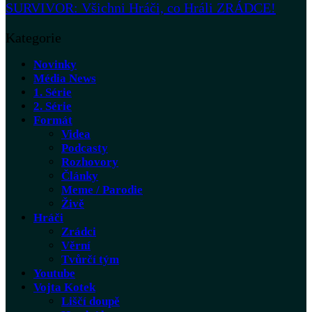
SURVIVOR: Všichni Hráči, co Hráli ZRÁDCE!
Kategorie
Novinky
Média News
1. Série
2. Série
Formát
Videa
Podcasty
Rozhovory
Články
Meme / Parodie
Živě
Hráči
Zrádci
Věrní
Tvůrčí tým
Youtube
Vojta Kotek
Liščí doupě