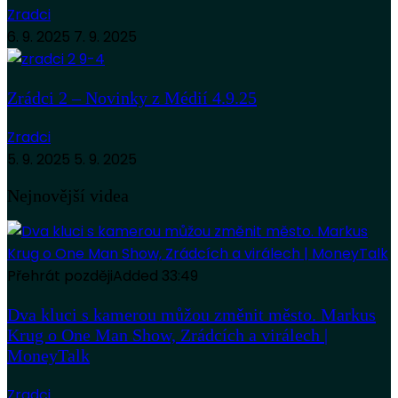
Zradci
6. 9. 2025
7. 9. 2025
Zrádci 2 – Novinky z Médií 4.9.25
Zradci
5. 9. 2025
5. 9. 2025
Nejnovější videa
Přehrát později
Added
33:49
Dva kluci s kamerou můžou změnit město. Markus
Krug o One Man Show, Zrádcích a virálech |
MoneyTalk
Zradci