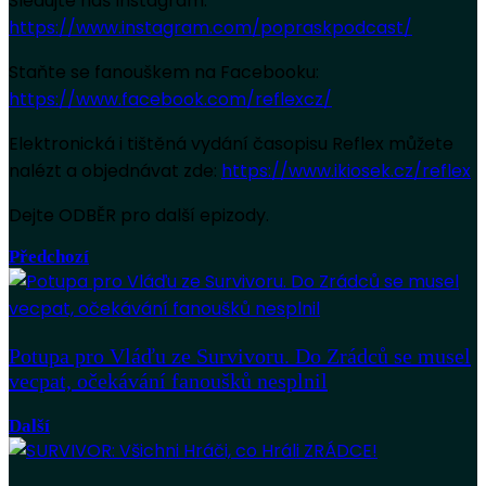
Sledujte náš Instagram:
https://www.instagram.com/popraskpodcast/
Staňte se fanouškem na Facebooku:
https://www.facebook.com/reflexcz/
Elektronická i tištěná vydání časopisu Reflex můžete
nalézt a objednávat zde:
https://www.ikiosek.cz/reflex
Dejte ODBĚR pro další epizody.
Předchozí
Potupa pro Vláďu ze Survivoru. Do Zrádců se musel
vecpat, očekávání fanoušků nesplnil
Další