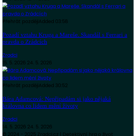
Přehrát později
Added
03:58
Pozadí vztahu Kruga a Mareše. Skandál s Ferrari a
pravda o Zrádcích
Zradci
15. 5. 2026
24. 5. 2026
Přehrát později
Added
30:52
Bára Adamcová: Nepřipadám si jako nějaká
královna co lidem mění životy
Zradci
14. 5. 2026
24. 5. 2026
© 2024 - 2025 Zradci.cz | Detektivní hra o život