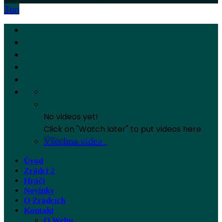
Top
No videos yet!
Click on "Watch later" to put videos here
Všechna videa
Úvod
Zrádci 2
Hráči
Novinky
O Zrádcích
Kontakt
O Webu