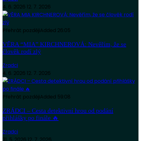
4. 6. 2026
12. 7. 2026
Přehrát později
Added
26:05
VĚRA “MIA” KIRCHNEROVÁ: Nevěřím, že se
člověk rodí zlý
Zradci
4. 6. 2026
12. 7. 2026
Přehrát později
Added
59:08
ZRÁDCI – Cesta detektivní hrou od podání
přihlášky po finále 🔥
Zradci
31. 5. 2026
12. 7. 2026