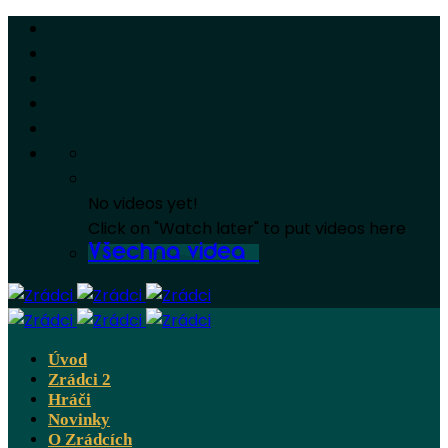
No videos yet!
Click on "Watch later" to put videos here
Všechna videa
Úvod
Zrádci 2
Hráči
Novinky
O Zrádcích