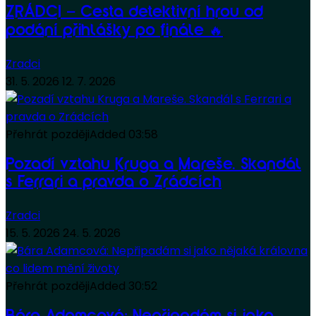
ZRÁDCI – Cesta detektivní hrou od
podání přihlášky po finále 🔥
Zradci
31. 5. 2026
12. 7. 2026
Přehrát později
Added
03:58
Pozadí vztahu Kruga a Mareše. Skandál
s Ferrari a pravda o Zrádcích
Zradci
15. 5. 2026
24. 5. 2026
Přehrát později
Added
30:52