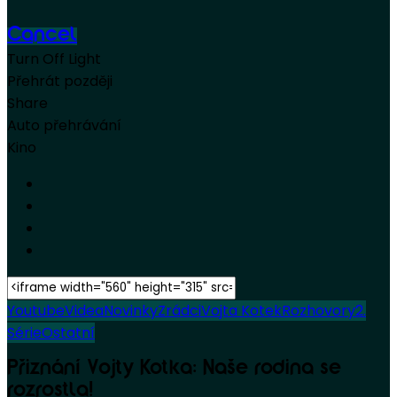
Cancel
Turn Off Light
Přehrát později
Share
Auto přehrávání
Kino
Youtube
Videa
Novinky
Zrádci
Vojta Kotek
Rozhovory
2.
Série
Ostatní
Přiznání Vojty Kotka: Naše rodina se
rozrostla!