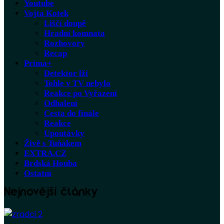
Youtube
Vojta Kotek
Liščí doupě
Hradní komnata
Rozhovory
Recap
Prima+
Detektor lži
Tohle v TV nebylo
Reakce po Vyřazení
Odhalení
Cesta do finále
Reakce
Upoutávky
Živě s Tuňákem
EXTRA.CZ
Brdská Houba
Ostatní
Nejnovější články