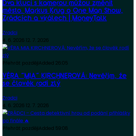
Dva kluci s kamerou můžou změnit
město. Markus Krug o One Man Show,
Zrádcích a virálech | MoneyTalk
Zradci
4. 6. 2026
12. 7. 2026
Přehrát později
Added
26:05
VĚRA “MIA” KIRCHNEROVÁ: Nevěřím, že
se člověk rodí zlý
Zradci
4. 6. 2026
12. 7. 2026
Přehrát později
Added
59:08