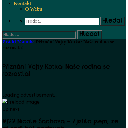
Kontakt
O Webu
Zrádci
Youtube
Přiznání Vojty Kotka: Naše rodina se
rozrostla!
Přiznání Vojty Kotka: Naše rodina se
rozrostla!
Loading advertisement...
Up next
#122 Nicole Šáchová – Zjistila jsem, že