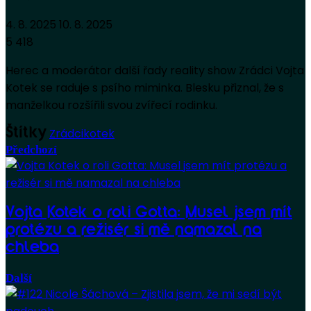
4. 8. 2025
10. 8. 2025
5 418
Herec a moderátor další řady reality show Zrádci Vojta
Kotek se raduje s psího miminka. Blesku přiznal, že s
manželkou rozšířili svou zvířecí rodinku.
Zrádci
kotek
Štítky
Předchozí
Vojta Kotek o roli Gotta: Musel jsem mít
protézu a režisér si mě namazal na
chleba
Další