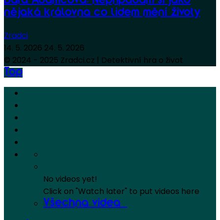
Bára Adamcová: Nepřipadám si jako
nějaká královna co lidem mění životy
Zradci
14. 5. 2026
24. 5. 2026
© 2024 - 2025 Zradci.cz | Detektivní hra o život
Top
No videos yet!
Click on "Watch later" to put videos here
Všechna videa