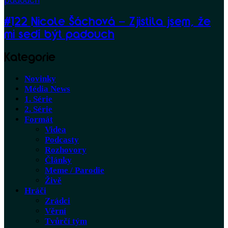
#122 Nicole Šáchová – Zjistila jsem, že
mi sedí být padouch
Kategorie
Novinky
Média News
1. Série
2. Série
Formát
Videa
Podcasty
Rozhovory
Články
Meme / Parodie
Živě
Hráči
Zrádci
Věrní
Tvůrčí tým