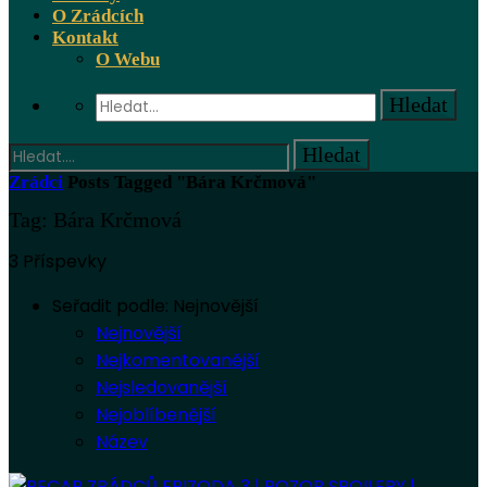
O Zrádcích
Kontakt
O Webu
Zrádci
Posts Tagged "Bára Krčmová"
Tag: Bára Krčmová
3 Příspevky
Seřadit podle:
Nejnovější
Nejnovější
Nejkomentovanější
Nejsledovanější
Nejoblíbenější
Název