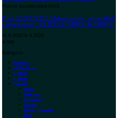
Přehrát později
Added
55:55
První díl ZRÁDCŮ 2: Vlakový masakr, ego na MAX
a tajné identity! | ZRÁDCI S ONDROU & SÁRKOU
14. 9. 2025
14. 9. 2025
4 068
Kategorie
Novinky
Média News
1. Série
2. Série
Formát
Videa
Podcasty
Rozhovory
Články
Meme / Parodie
Živě