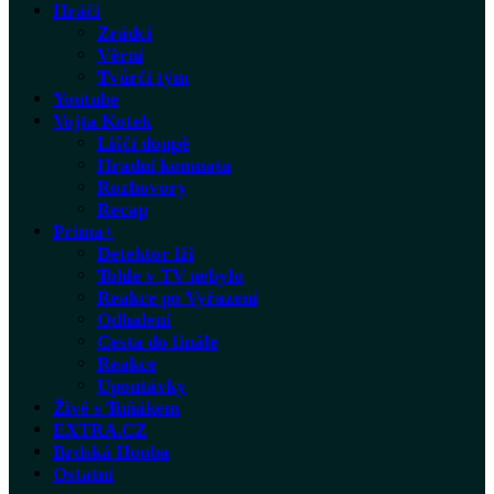
Hráči
Zrádci
Věrní
Tvůrčí tým
Youtube
Vojta Kotek
Liščí doupě
Hradní komnata
Rozhovory
Recap
Prima+
Detektor lži
Tohle v TV nebylo
Reakce po Vyřazení
Odhalení
Cesta do finále
Reakce
Upoutávky
Živě s Tuňákem
EXTRA.CZ
Brdská Houba
Ostatní