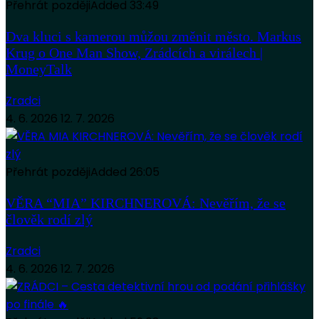
Přehrát později
Added
33:49
Dva kluci s kamerou můžou změnit město. Markus
Krug o One Man Show, Zrádcích a virálech |
MoneyTalk
Zradci
4. 6. 2026
12. 7. 2026
Přehrát později
Added
26:05
VĚRA “MIA” KIRCHNEROVÁ: Nevěřím, že se
člověk rodí zlý
Zradci
4. 6. 2026
12. 7. 2026