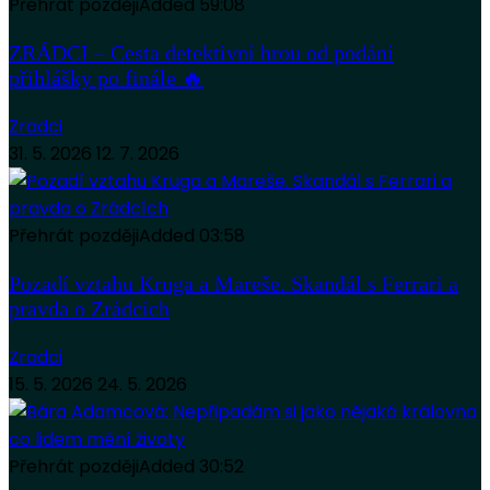
Přehrát později
Added
59:08
ZRÁDCI – Cesta detektivní hrou od podání
přihlášky po finále 🔥
Zradci
31. 5. 2026
12. 7. 2026
Přehrát později
Added
03:58
Pozadí vztahu Kruga a Mareše. Skandál s Ferrari a
pravda o Zrádcích
Zradci
15. 5. 2026
24. 5. 2026
Přehrát později
Added
30:52