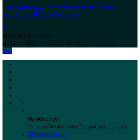
Bára Adamcová: Nepřipadám si jako nějaká
královna co lidem mění životy
Zradci
14. 5. 2026
24. 5. 2026
© 2024 - 2025 Zradci.cz | Detektivní hra o život
Top
No videos yet!
Click on "Watch later" to put videos here
Všechna videa