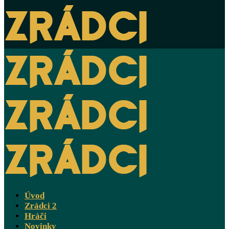
Úvod
Zrádci 2
Hráči
Novinky