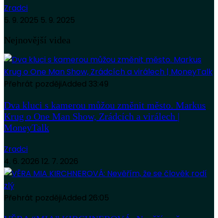
Zradci
5. 9. 2025
5. 9. 2025
Nejnovější videa
Přehrát později
Added
33:49
Dva kluci s kamerou můžou změnit město. Markus
Krug o One Man Show, Zrádcích a virálech |
MoneyTalk
Zradci
4. 6. 2026
12. 7. 2026
Přehrát později
Added
26:05