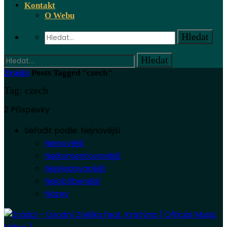
Kontakt
O Webu
Zrádci
Posts Tagged "czech"
Tag: czech
2 Příspevky
Seřadit podle:
Nejnovější
Nejnovější
Nejkomentovanější
Nejsledovanější
Nejoblíbenější
Název