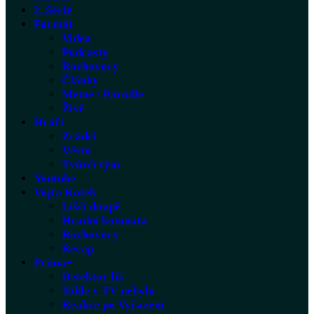
2. Série
Formát
Videa
Podcasty
Rozhovory
Články
Meme / Parodie
Živě
Hráči
Zrádci
Věrní
Tvůrčí tým
Youtube
Vojta Kotek
Liščí doupě
Hradní komnata
Rozhovory
Recap
Prima+
Detektor lži
Tohle v TV nebylo
Reakce po Vyřazení