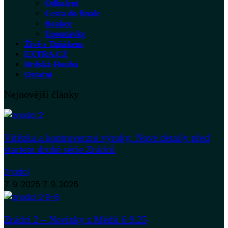
Odhalení
Cesta do finále
Reakce
Upoutávky
Živě s Tuňákem
EXTRA.CZ
Brdská Houba
Ostatní
Nejnovější články
Vítězka a kontroverzní výroky: Nové detaily před
startem druhé série Zrádců
Zradci
7. 9. 2025
7. 9. 2025
Zrádci 2 – Novinky z Médií 6.9.25