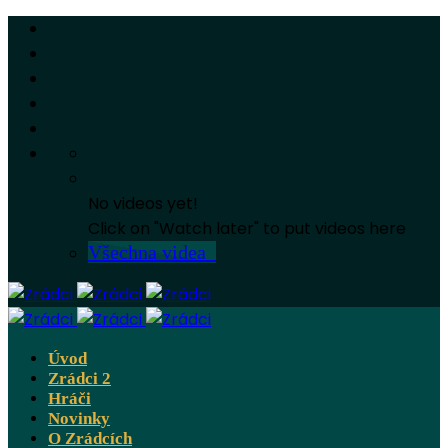
No videos yet!
Click on "Watch later" to put videos here
Všechna videa
Úvod
Zrádci 2
Hráči
Novinky
O Zrádcích