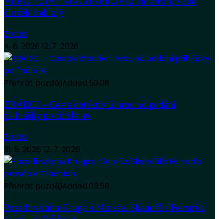
VĚRA “MIA” KIRCHNEROVÁ: Nevěřím, že se
člověk rodí zlý
Zradci
4. 6. 2026
12. 7. 2026
Přehrát později
Added
59:08
ZRÁDCI – Cesta detektivní hrou od podání
přihlášky po finále 🔥
Zradci
31. 5. 2026
12. 7. 2026
Přehrát později
Added
03:58
Pozadí vztahu Kruga a Mareše. Skandál s Ferrari a
pravda o Zrádcích