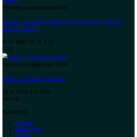
Přehrát později
Added
04:15
Zrádci – Úvodní Znělka feat. Kristýna ( Official
Music Video )
21. 10. 2025
24. 10. 2025
1 513
Přehrát později
Added
01:56
Zrádci – Finále (Parodie)
22. 12. 2024
2. 3. 2025
25 049
Kategorie
Novinky
Média News
1. Série