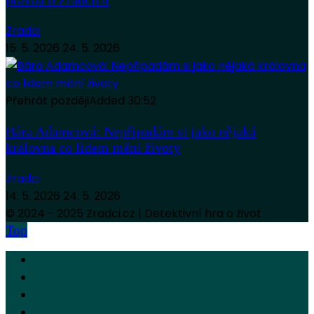
Zradci
15. 5. 2026
24. 5. 2026
Přehrát později
Added
30:52
Bára Adamcová: Nepřipadám si jako nějaká
královna co lidem mění životy
Zradci
14. 5. 2026
24. 5. 2026
© 2024 - 2025 Zradci.cz | Detektivní hra o život
Top