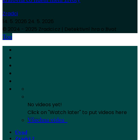
Zradci
14. 5. 2026
24. 5. 2026
© 2024 - 2025 Zradci.cz | Detektivní hra o život
Top
No videos yet!
Click on "Watch later" to put videos here
Všechna videa
Úvod
Zrádci 2