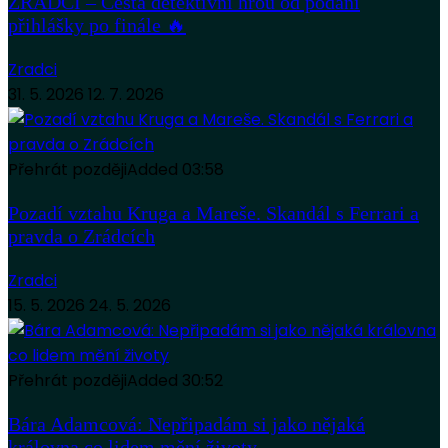
ZRÁDCI – Cesta detektivní hrou od podání
přihlášky po finále 🔥
Zradci
31. 5. 2026
12. 7. 2026
Přehrát později
Added
03:58
Pozadí vztahu Kruga a Mareše. Skandál s Ferrari a
pravda o Zrádcích
Zradci
15. 5. 2026
24. 5. 2026
Přehrát později
Added
30:52
Bára Adamcová: Nepřipadám si jako nějaká
královna co lidem mění životy