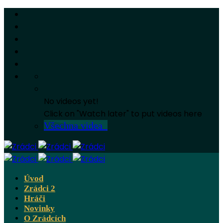
No videos yet!
Click on "Watch later" to put videos here
Všechna videa
Úvod
Zrádci 2
Hráči
Novinky
O Zrádcích