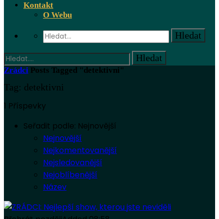
Kontakt
O Webu
Zrádci
Posts Tagged "detektivni"
Tag: detektivni
1 Příspevky
Seřadit podle:
Nejnovější
Nejnovější
Nejkomentovanější
Nejsledovanější
Nejoblíbenější
Název