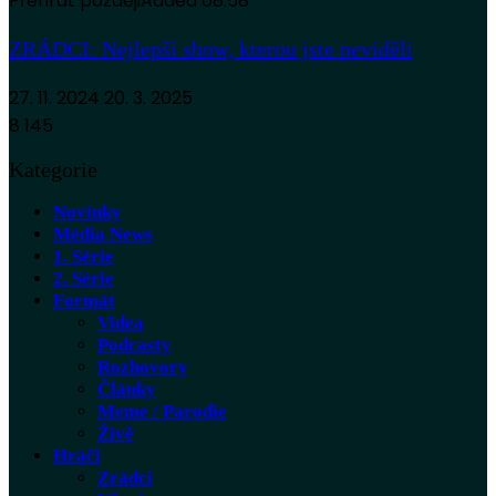
Přehrát později
Added
08:58
ZRÁDCI: Nejlepší show, kterou jste neviděli
27. 11. 2024
20. 3. 2025
8 145
Kategorie
Novinky
Média News
1. Série
2. Série
Formát
Videa
Podcasty
Rozhovory
Články
Meme / Parodie
Živě
Hráči
Zrádci