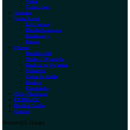
Věrní
Tvůrčí tým
Youtube
Vojta Kotek
Liščí doupě
Hradní komnata
Rozhovory
Recap
Prima+
Detektor lži
Tohle v TV nebylo
Reakce po Vyřazení
Odhalení
Cesta do finále
Reakce
Upoutávky
Živě s Tuňákem
EXTRA.CZ
Brdská Houba
Ostatní
Nejnovější články