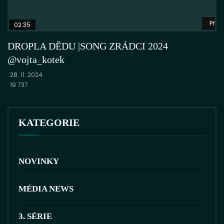
Přeh
02:35
DROPLA DĚDU |SONG ZRÁDCI 2024
@vojta_kotek
28. 11. 2024
19 737
KATEGORIE
NOVINKY
MÉDIA NEWS
3. SÉRIE