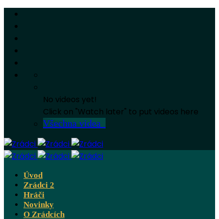
No videos yet!
Click on "Watch later" to put videos here
Všechna videa
Úvod
Zrádci 2
Hráči
Novinky
O Zrádcích