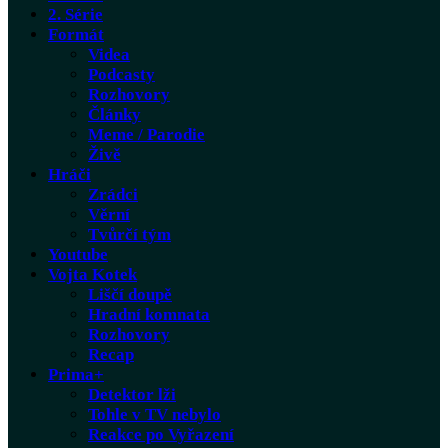
2. Série
Formát
Videa
Podcasty
Rozhovory
Články
Meme / Parodie
Živě
Hráči
Zrádci
Věrní
Tvůrčí tým
Youtube
Vojta Kotek
Liščí doupě
Hradní komnata
Rozhovory
Recap
Prima+
Detektor lži
Tohle v TV nebylo
Reakce po Vyřazení