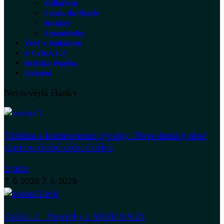
Odhalení
Cesta do finále
Reakce
Upoutávky
Živě s Tuňákem
EXTRA.CZ
Brdská Houba
Ostatní
Nejnovější články
Vítězka a kontroverzní výroky: Nové detaily před
startem druhé série Zrádců
Zradci
7. 9. 2025
7. 9. 2025
Zrádci 2 – Novinky z Médií 6.9.25