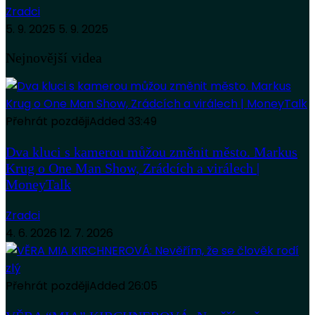
Zradci
5. 9. 2025
5. 9. 2025
Nejnovější videa
Přehrát později
Added
33:49
Dva kluci s kamerou můžou změnit město. Markus
Krug o One Man Show, Zrádcích a virálech |
MoneyTalk
Zradci
4. 6. 2026
12. 7. 2026
Přehrát později
Added
26:05