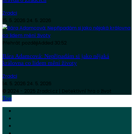
Zradci
15. 5. 2026
24. 5. 2026
Přehrát později
Added
30:52
Bára Adamcová: Nepřipadám si jako nějaká
královna co lidem mění životy
Zradci
14. 5. 2026
24. 5. 2026
© 2024 - 2025 Zradci.cz | Detektivní hra o život
Top