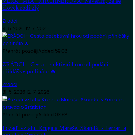
VĚRA “MIA” KIRCHNEROVÁ: Nevěřím, že se
člověk rodí zlý
Zradci
4. 6. 2026
12. 7. 2026
Přehrát později
Added
59:08
ZRÁDCI – Cesta detektivní hrou od podání
přihlášky po finále 🔥
Zradci
31. 5. 2026
12. 7. 2026
Přehrát později
Added
03:58
Pozadí vztahu Kruga a Mareše. Skandál s Ferrari a
pravda o Zrádcích