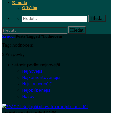
Kontakt
O Webu
Zrádci
Posts Tagged "hodnocení"
Tag: hodnocení
2 Příspevky
Seřadit podle:
Nejnovější
Nejnovější
Nejkomentovanější
Nejsledovanější
Nejoblíbenější
Název