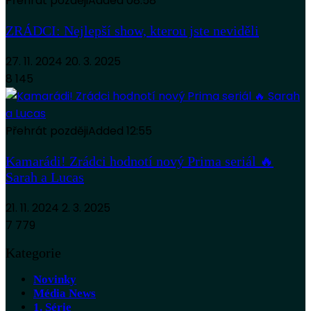
Přehrát později
Added
08:58
ZRÁDCI: Nejlepší show, kterou jste neviděli
27. 11. 2024
20. 3. 2025
8 145
Přehrát později
Added
12:55
Kamarádi! Zrádci hodnotí nový Prima seriál 🔥
Sarah a Lucas
21. 11. 2024
2. 3. 2025
7 779
Kategorie
Novinky
Média News
1. Série