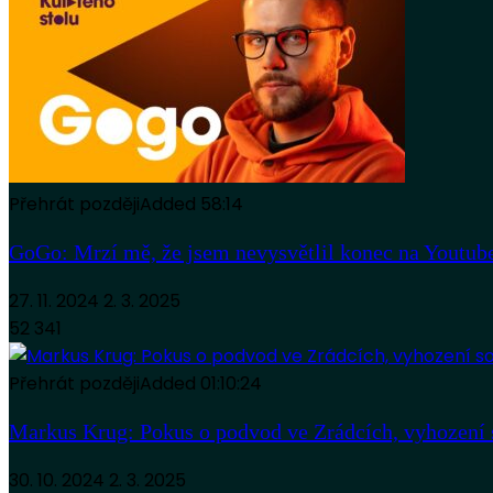
Přehrát později
Added
58:14
GoGo: Mrzí mě, že jsem nevysvětlil konec na Youtube
27. 11. 2024
2. 3. 2025
52 341
Přehrát později
Added
01:10:24
Markus Krug: Pokus o podvod ve Zrádcích, vyhození s
30. 10. 2024
2. 3. 2025