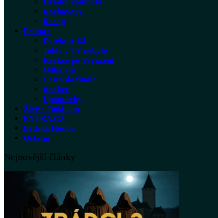
Hradní komnata
Rozhovory
Recap
Prima+
Detektor lži
Tohle v TV nebylo
Reakce po Vyřazení
Odhalení
Cesta do finále
Reakce
Upoutávky
Živě s Tuňákem
EXTRA.CZ
Brdská Houba
Ostatní
Nejnovější články