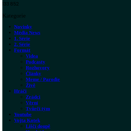
133 852
Kategorie
Novinky
Média News
1. Série
2. Série
Formát
Videa
Podcasty
Rozhovory
Články
Meme / Parodie
Živě
Hráči
Zrádci
Věrní
Tvůrčí tým
Youtube
Vojta Kotek
Liščí doupě