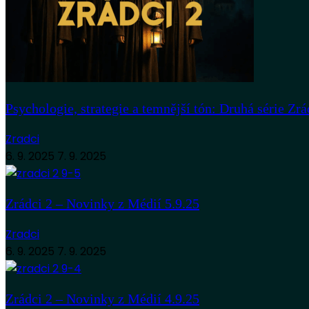
Psychologie, strategie a temnější tón: Druhá série Zrá
Zradci
6. 9. 2025
7. 9. 2025
Zrádci 2 – Novinky z Médií 5.9.25
Zradci
6. 9. 2025
7. 9. 2025
Zrádci 2 – Novinky z Médií 4.9.25