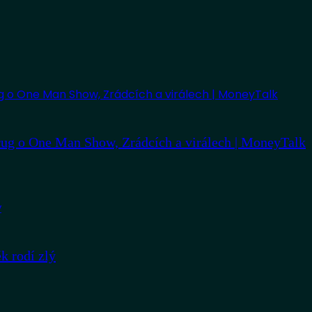
ug o One Man Show, Zrádcích a virálech | MoneyTalk
 rodí zlý