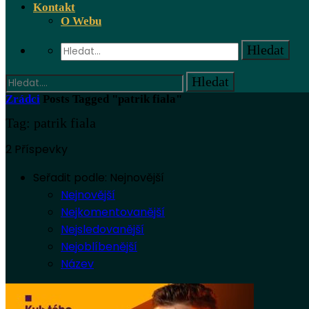
Kontakt
O Webu
Zrádci
Posts Tagged "patrik fiala"
Tag: patrik fiala
2 Příspevky
Seřadit podle:
Nejnovější
Nejnovější
Nejkomentovanější
Nejsledovanější
Nejoblíbenější
Název