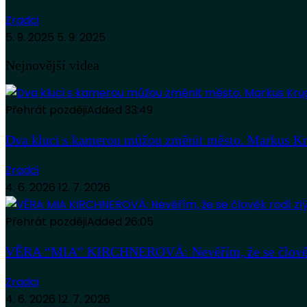
Zradci
5. 9. 2025
5. 9. 2025
Nejnovější videa
Přehrát později
Added
33:49
Dva kluci s kamerou můžou změnit město. Markus Kr
Zradci
4. 6. 2026
12. 7. 2026
Přehrát později
Added
26:05
VĚRA “MIA” KIRCHNEROVÁ: Nevěřím, že se člověk
Zradci
4. 6. 2026
12. 7. 2026