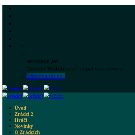
No videos yet!
Click on "Watch later" to put videos here
Všechna videa
Úvod
Zrádci 2
Hráči
Novinky
O Zrádcích