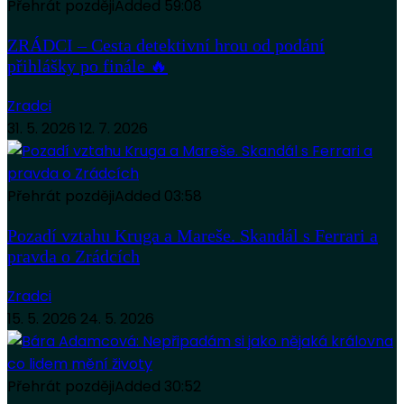
Přehrát později
Added
59:08
ZRÁDCI – Cesta detektivní hrou od podání
přihlášky po finále 🔥
Zradci
31. 5. 2026
12. 7. 2026
Přehrát později
Added
03:58
Pozadí vztahu Kruga a Mareše. Skandál s Ferrari a
pravda o Zrádcích
Zradci
15. 5. 2026
24. 5. 2026
Přehrát později
Added
30:52