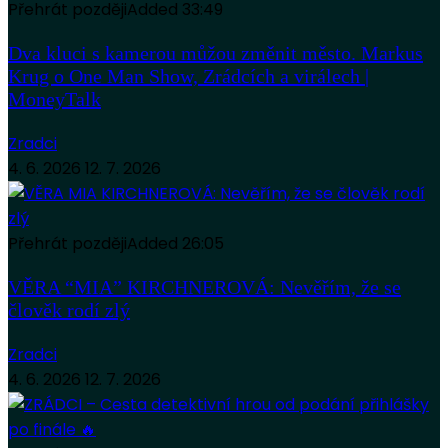
Přehrát později
Added
33:49
Dva kluci s kamerou můžou změnit město. Markus
Krug o One Man Show, Zrádcích a virálech |
MoneyTalk
Zradci
4. 6. 2026
12. 7. 2026
Přehrát později
Added
26:05
VĚRA “MIA” KIRCHNEROVÁ: Nevěřím, že se
člověk rodí zlý
Zradci
4. 6. 2026
12. 7. 2026