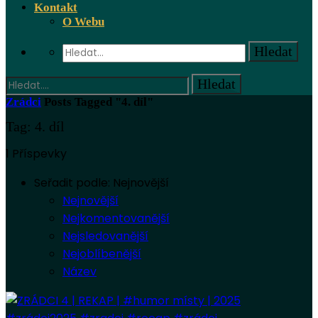
Kontakt
O Webu
Zrádci
Posts Tagged "4. díl"
Tag: 4. díl
1 Příspevky
Seřadit podle:
Nejnovější
Nejnovější
Nejkomentovanější
Nejsledovanější
Nejoblíbenější
Název