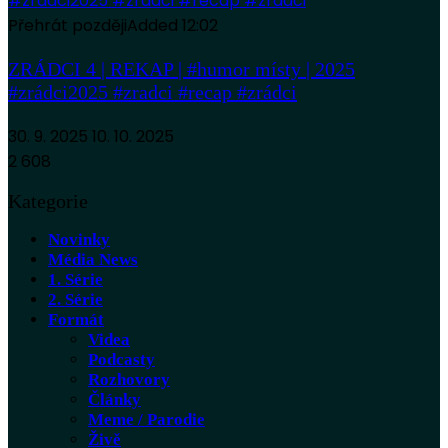
Přehrát později
Added
12:02
ZRÁDCI 4 | REKAP | #humor místy | 2025
#zrádci2025 #zradci #recap #zrádci
30. 9. 2025
10. 10. 2025
2 608
Kategorie
Novinky
Média News
1. Série
2. Série
Formát
Videa
Podcasty
Rozhovory
Články
Meme / Parodie
Živě