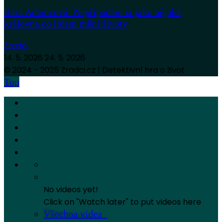
Bára Adamcová: Nepřipadám si jako nějaká
královna co lidem mění životy
Zradci
14. 5. 2026
24. 5. 2026
© 2024 - 2025 Zradci.cz | Detektivní hra o život
Top
No videos yet!
Click on "Watch later" to put videos here
Všechna videa