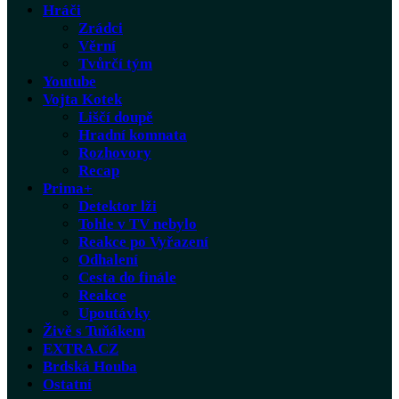
Hráči
Zrádci
Věrní
Tvůrčí tým
Youtube
Vojta Kotek
Liščí doupě
Hradní komnata
Rozhovory
Recap
Prima+
Detektor lži
Tohle v TV nebylo
Reakce po Vyřazení
Odhalení
Cesta do finále
Reakce
Upoutávky
Živě s Tuňákem
EXTRA.CZ
Brdská Houba
Ostatní