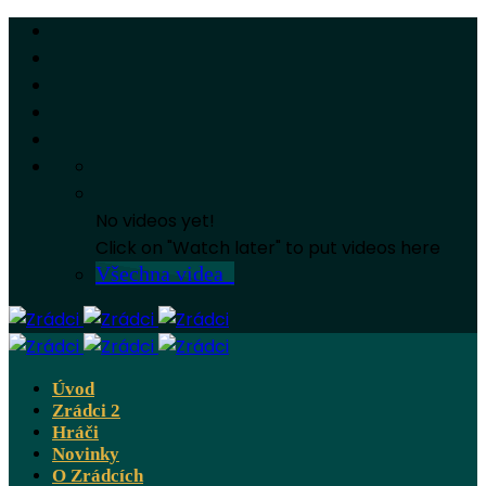
No videos yet!
Click on "Watch later" to put videos here
Všechna videa
Úvod
Zrádci 2
Hráči
Novinky
O Zrádcích