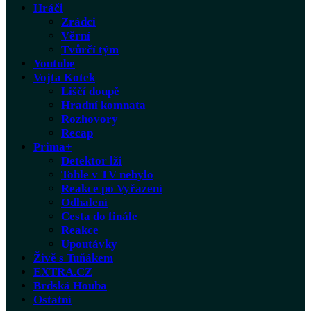
Hráči
Zrádci
Věrní
Tvůrčí tým
Youtube
Vojta Kotek
Liščí doupě
Hradní komnata
Rozhovory
Recap
Prima+
Detektor lži
Tohle v TV nebylo
Reakce po Vyřazení
Odhalení
Cesta do finále
Reakce
Upoutávky
Živě s Tuňákem
EXTRA.CZ
Brdská Houba
Ostatní