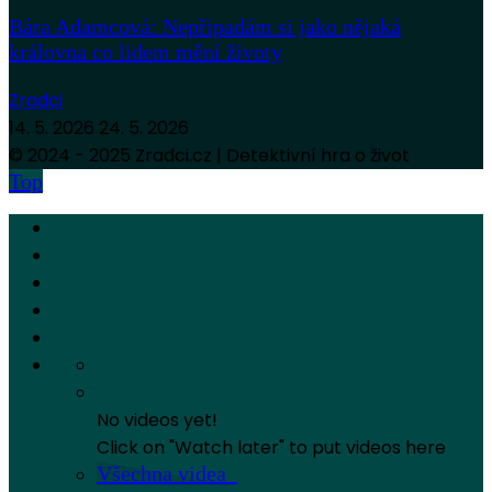
Bára Adamcová: Nepřipadám si jako nějaká
královna co lidem mění životy
Zradci
14. 5. 2026
24. 5. 2026
© 2024 - 2025 Zradci.cz | Detektivní hra o život
Top
No videos yet!
Click on "Watch later" to put videos here
Všechna videa