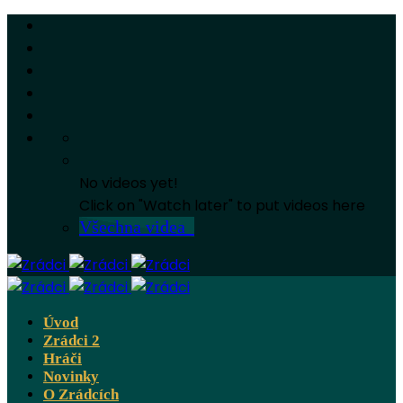
No videos yet!
Click on "Watch later" to put videos here
Všechna videa
Úvod
Zrádci 2
Hráči
Novinky
O Zrádcích