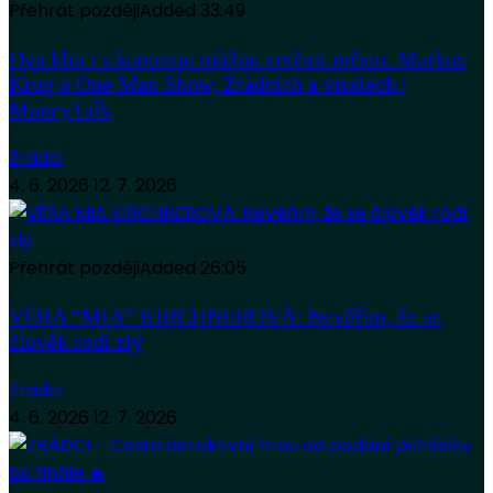
Přehrát později
Added
33:49
Dva kluci s kamerou můžou změnit město. Markus
Krug o One Man Show, Zrádcích a virálech |
MoneyTalk
Zradci
4. 6. 2026
12. 7. 2026
Přehrát později
Added
26:05
VĚRA “MIA” KIRCHNEROVÁ: Nevěřím, že se
člověk rodí zlý
Zradci
4. 6. 2026
12. 7. 2026