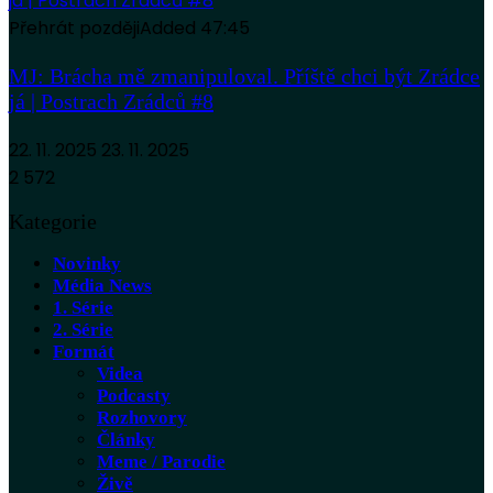
Přehrát později
Added
47:45
MJ: Brácha mě zmanipuloval. Příště chci být Zrádce
já | Postrach Zrádců #8
22. 11. 2025
23. 11. 2025
2 572
Kategorie
Novinky
Média News
1. Série
2. Série
Formát
Videa
Podcasty
Rozhovory
Články
Meme / Parodie
Živě