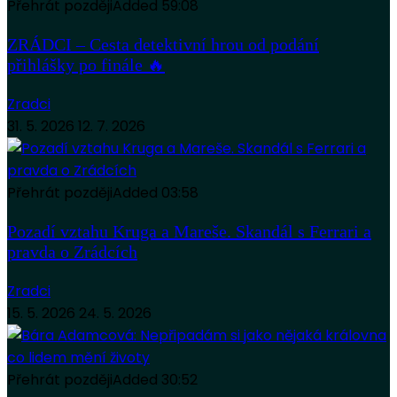
Přehrát později
Added
59:08
ZRÁDCI – Cesta detektivní hrou od podání
přihlášky po finále 🔥
Zradci
31. 5. 2026
12. 7. 2026
Přehrát později
Added
03:58
Pozadí vztahu Kruga a Mareše. Skandál s Ferrari a
pravda o Zrádcích
Zradci
15. 5. 2026
24. 5. 2026
Přehrát později
Added
30:52