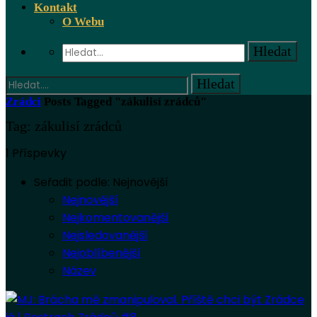
Kontakt
O Webu
Zrádci
Posts Tagged "zákulisí zrádců"
Tag: zákulisí zrádců
1 Příspevky
Seřadit podle:
Nejnovější
Nejnovější
Nejkomentovanější
Nejsledovanější
Nejoblíbenější
Název