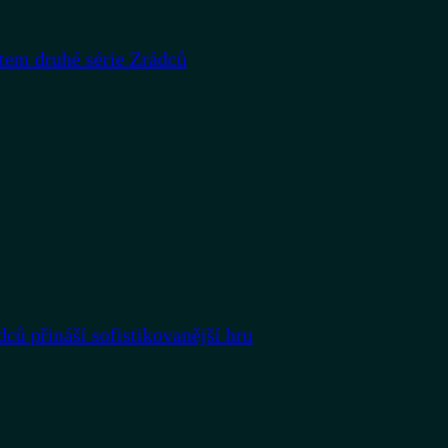
rtem druhé série Zrádců
dců přináší sofistikovanější hru