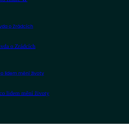
avda o Zrádcích
co lidem mění životy