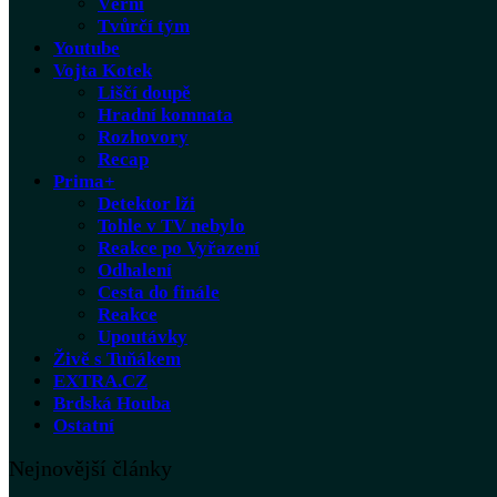
Věrní
Tvůrčí tým
Youtube
Vojta Kotek
Liščí doupě
Hradní komnata
Rozhovory
Recap
Prima+
Detektor lži
Tohle v TV nebylo
Reakce po Vyřazení
Odhalení
Cesta do finále
Reakce
Upoutávky
Živě s Tuňákem
EXTRA.CZ
Brdská Houba
Ostatní
Nejnovější články