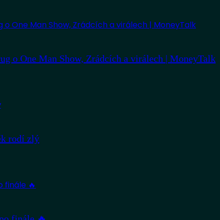
ug o One Man Show, Zrádcích a virálech | MoneyTalk
 rodí zlý
po finále 🔥