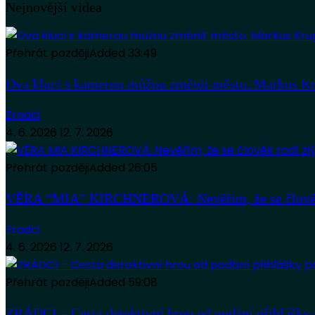
Nejnovější videa
Přehrát později
Added
33:49
Dva kluci s kamerou můžou změnit město. Markus Kr
Zradci
4. 6. 2026
12. 7. 2026
Přehrát později
Added
26:05
VĚRA “MIA” KIRCHNEROVÁ: Nevěřím, že se člověk
Zradci
4. 6. 2026
12. 7. 2026
Přehrát později
Added
59:08
ZRÁDCI – Cesta detektivní hrou od podání přihlášky 