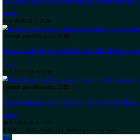
Zradci
31. 5. 2026
12. 7. 2026
Přehrát později
Added
03:58
Pozadí vztahu Kruga a Mareše. Skandál s Ferrari a pr
Zradci
15. 5. 2026
24. 5. 2026
Přehrát později
Added
30:52
Bára Adamcová: Nepřipadám si jako nějaká královna 
Zradci
14. 5. 2026
24. 5. 2026
© 2024 - 2025 Zradci.cz | Detektivní hra o život
Top