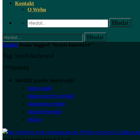
Kontakt
O Webu
Zrádci
Posts Tagged "bratři kučerové"
Tag: bratři kučerové
1 Příspevky
Seřadit podle:
Nejnovější
Nejnovější
Nejkomentovanější
Nejsledovanější
Nejoblíbenější
Název