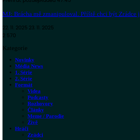
Přehrát později
Added
47:45
MJ: Brácha mě zmanipuloval. Příště chci být Zrádce j
22. 11. 2025
23. 11. 2025
2 570
Kategorie
Novinky
Média News
1. Série
2. Série
Formát
Videa
Podcasty
Rozhovory
Články
Meme / Parodie
Živě
Hráči
Zrádci