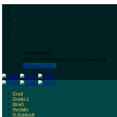
No videos yet!
Click on "Watch later" to put videos here
Všechna videa
Úvod
Zrádci 2
Hráči
Novinky
O Zrádcích