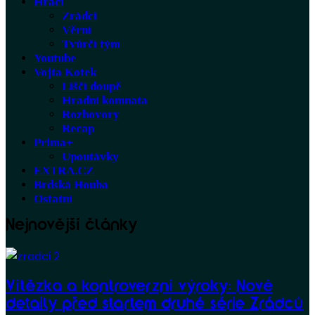
Hráči
Zrádci
Věrní
Tvůrčí tým
Youtube
Vojta Kotek
Liščí doupě
Hradní komnata
Rozhovory
Recap
Prima+
Upoutávky
EXTRA.CZ
Brdská Houba
Ostatní
Nejnovější články
Vítězka a kontroverzní výroky: Nové
detaily před startem druhé série Zrádců