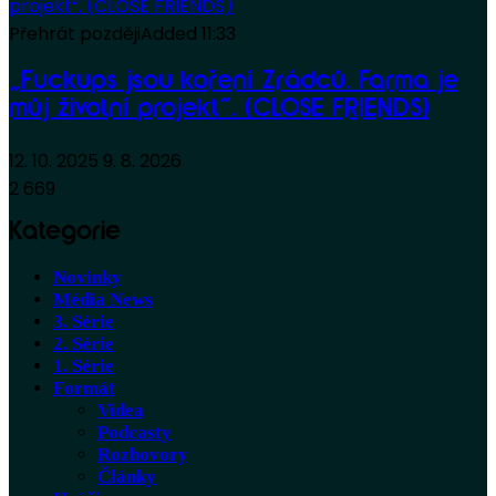
Přehrát později
Added
11:33
„Fuckups jsou koření Zrádců. Farma je
můj životní projekt“. (CLOSE FRIENDS)
12. 10. 2025
9. 8. 2026
2 669
Kategorie
Novinky
Média News
3. Série
2. Série
1. Série
Formát
Videa
Podcasty
Rozhovory
Články