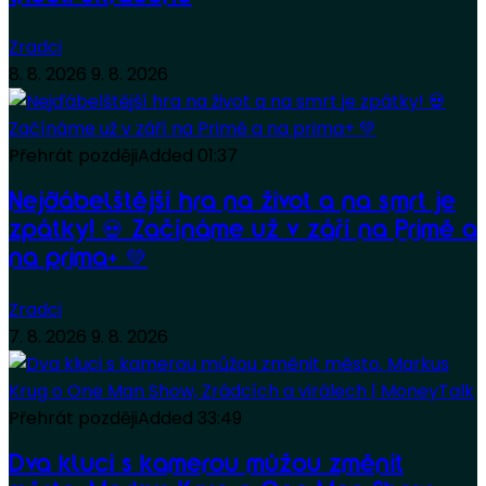
Zradci
8. 8. 2026
9. 8. 2026
Přehrát později
Added
01:37
Nejďábelštější hra na život a na smrt je
zpátky! 💀 Začínáme už v září na Primě a
na prima+ 💚
Zradci
7. 8. 2026
9. 8. 2026
Přehrát později
Added
33:49
Dva kluci s kamerou můžou změnit