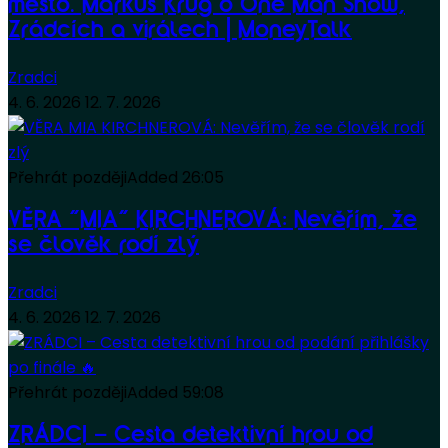
město. Markus Krug o One Man Show,
Zrádcích a virálech | MoneyTalk
Zradci
4. 6. 2026
12. 7. 2026
Přehrát později
Added
26:05
VĚRA “MIA” KIRCHNEROVÁ: Nevěřím, že
se člověk rodí zlý
Zradci
4. 6. 2026
12. 7. 2026
Přehrát později
Added
59:08
ZRÁDCI – Cesta detektivní hrou od