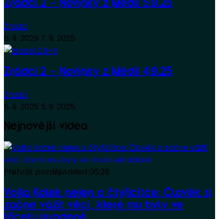
Zrádci 2 – Novinky z Médií 5.9.25
Zradci
6. 9. 2025
7. 9. 2025
Zrádci 2 – Novinky z Médií 4.9.25
Zradci
5. 9. 2025
5. 9. 2025
Nejnovější videa
Přehrát později
Added
06:26
Vojta Kotek nejen o čtyřicítce: Člověk si
začne vážit věcí, které mu byly ve
třiceti ukradené