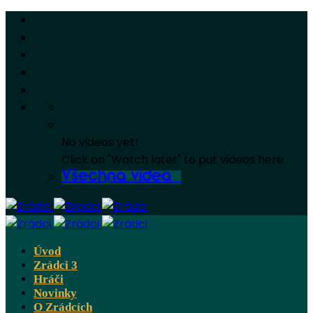
No videos yet!
Click on "Watch later" to put videos here
Všechna videa
Úvod
Zrádci 3
Hráči
Novinky
O Zrádcích