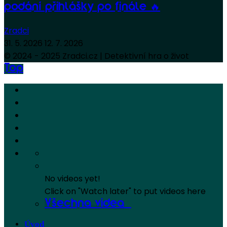
podání přihlášky po finále 🔥
Zradci
31. 5. 2026
12. 7. 2026
© 2024 - 2025 Zradci.cz | Detektivní hra o život
Top
No videos yet!
Click on "Watch later" to put videos here
Všechna videa
Úvod