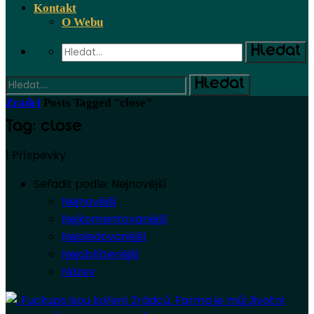
Kontakt
O Webu
Zrádci
Posts Tagged "close"
Tag: close
1 Příspevky
Seřadit podle:
Nejnovější
Nejnovější
Nejkomentovanější
Nejsledovanější
Nejoblíbenější
Název