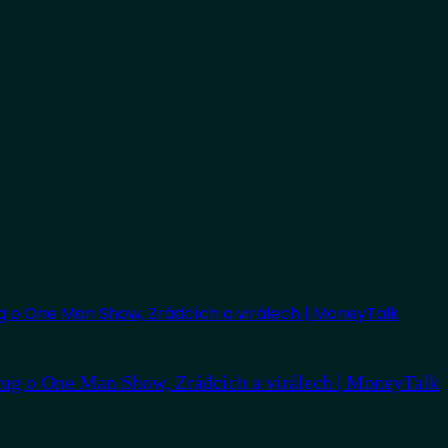
ug o One Man Show, Zrádcích a virálech | MoneyTalk