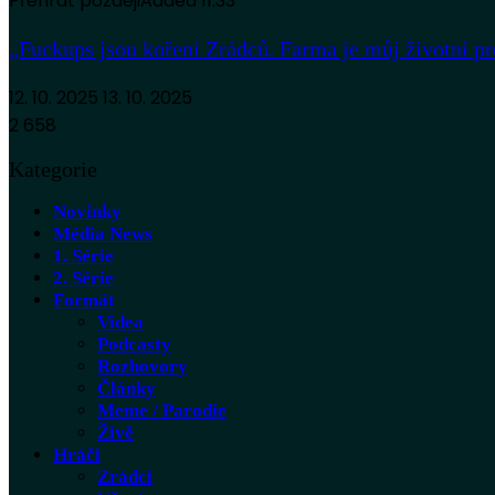
Přehrát později
Added
11:33
„Fuckups jsou koření Zrádců. Farma je můj životní
12. 10. 2025
13. 10. 2025
2 658
Kategorie
Novinky
Média News
1. Série
2. Série
Formát
Videa
Podcasty
Rozhovory
Články
Meme / Parodie
Živě
Hráči
Zrádci