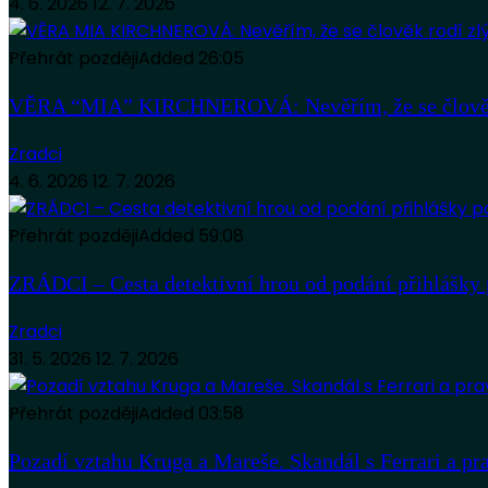
4. 6. 2026
12. 7. 2026
Přehrát později
Added
26:05
VĚRA “MIA” KIRCHNEROVÁ: Nevěřím, že se člověk
Zradci
4. 6. 2026
12. 7. 2026
Přehrát později
Added
59:08
ZRÁDCI – Cesta detektivní hrou od podání přihlášky 
Zradci
31. 5. 2026
12. 7. 2026
Přehrát později
Added
03:58
Pozadí vztahu Kruga a Mareše. Skandál s Ferrari a pr