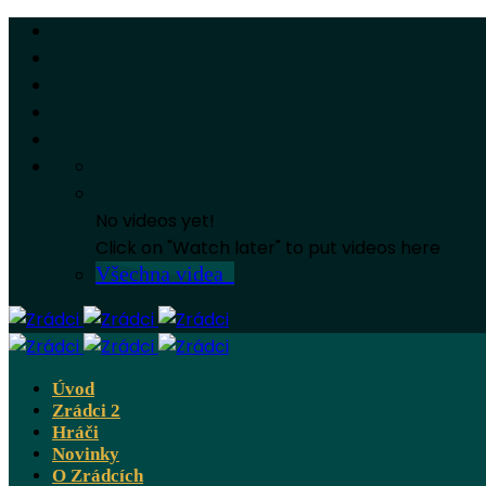
No videos yet!
Click on "Watch later" to put videos here
Všechna videa
Úvod
Zrádci 2
Hráči
Novinky
O Zrádcích