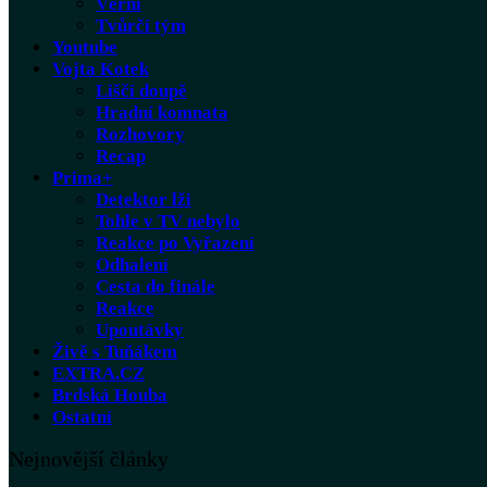
Věrní
Tvůrčí tým
Youtube
Vojta Kotek
Liščí doupě
Hradní komnata
Rozhovory
Recap
Prima+
Detektor lži
Tohle v TV nebylo
Reakce po Vyřazení
Odhalení
Cesta do finále
Reakce
Upoutávky
Živě s Tuňákem
EXTRA.CZ
Brdská Houba
Ostatní
Nejnovější články