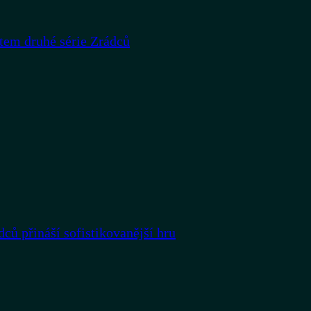
rtem druhé série Zrádců
dců přináší sofistikovanější hru