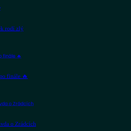
 rodí zlý
po finále 🔥
avda o Zrádcích