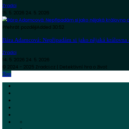
Zradci
15. 5. 2026
24. 5. 2026
Přehrát později
Added
30:52
Bára Adamcová: Nepřipadám si jako nějaká královna 
Zradci
14. 5. 2026
24. 5. 2026
© 2024 - 2025 Zradci.cz | Detektivní hra o život
Top