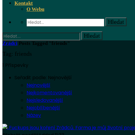
Kontakt
O Webu
Zrádci
Posts Tagged "friends"
Tag: friends
1 Příspevky
Seřadit podle:
Nejnovější
Nejnovější
Nejkomentovanější
Nejsledovanější
Nejoblíbenější
Název