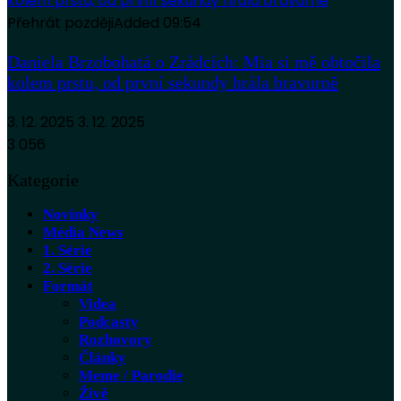
Přehrát později
Added
09:54
Daniela Brzobohatá o Zrádcích: Mia si mě obtočila
kolem prstu, od první sekundy hrála bravurně
3. 12. 2025
3. 12. 2025
3 056
Kategorie
Novinky
Média News
1. Série
2. Série
Formát
Videa
Podcasty
Rozhovory
Články
Meme / Parodie
Živě