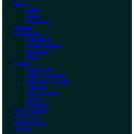
Hráči
Zrádci
Věrní
Tvůrčí tým
Youtube
Vojta Kotek
Liščí doupě
Hradní komnata
Rozhovory
Recap
Prima+
Detektor lži
Tohle v TV nebylo
Reakce po Vyřazení
Odhalení
Cesta do finále
Reakce
Upoutávky
Živě s Tuňákem
EXTRA.CZ
Brdská Houba
Ostatní