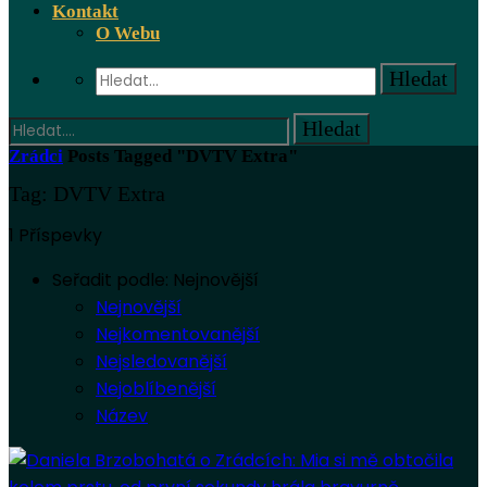
Kontakt
O Webu
Zrádci
Posts Tagged "DVTV Extra"
Tag: DVTV Extra
1 Příspevky
Seřadit podle:
Nejnovější
Nejnovější
Nejkomentovanější
Nejsledovanější
Nejoblíbenější
Název