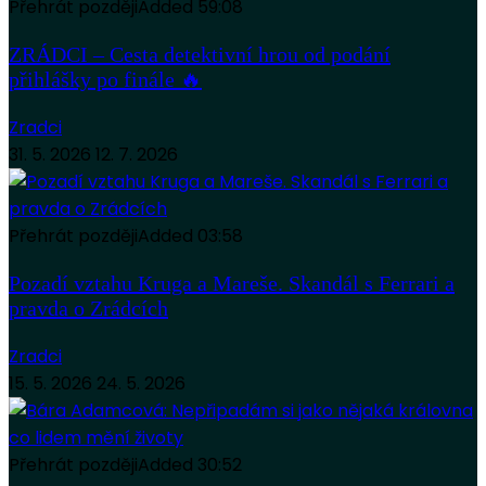
Přehrát později
Added
59:08
ZRÁDCI – Cesta detektivní hrou od podání
přihlášky po finále 🔥
Zradci
31. 5. 2026
12. 7. 2026
Přehrát později
Added
03:58
Pozadí vztahu Kruga a Mareše. Skandál s Ferrari a
pravda o Zrádcích
Zradci
15. 5. 2026
24. 5. 2026
Přehrát později
Added
30:52