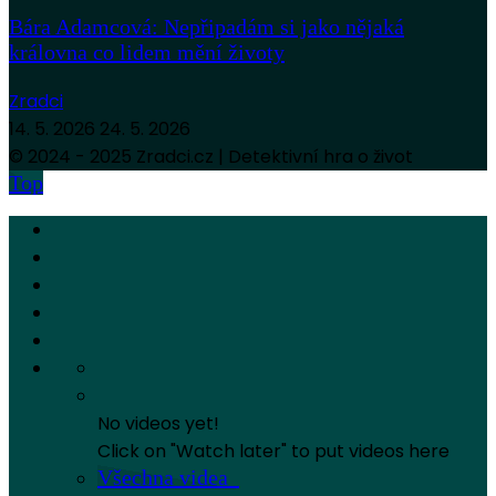
Bára Adamcová: Nepřipadám si jako nějaká
královna co lidem mění životy
Zradci
14. 5. 2026
24. 5. 2026
© 2024 - 2025 Zradci.cz | Detektivní hra o život
Top
No videos yet!
Click on "Watch later" to put videos here
Všechna videa