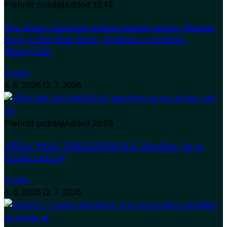
Přehrát později
Added
33:49
Dva kluci s kamerou můžou změnit město. Markus
Krug o One Man Show, Zrádcích a virálech |
MoneyTalk
Zradci
4. 6. 2026
12. 7. 2026
Přehrát později
Added
26:05
VĚRA “MIA” KIRCHNEROVÁ: Nevěřím, že se
člověk rodí zlý
Zradci
4. 6. 2026
12. 7. 2026