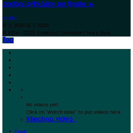
podání přihlášky po finále 🔥
Zradci
31. 5. 2026
12. 7. 2026
© 2024 - 2025 Zradci.cz | Detektivní hra o život
Top
No videos yet!
Click on "Watch later" to put videos here
Všechna videa
Úvod