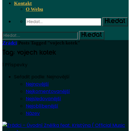
Kontakt
O Webu
Zrádci
Posts Tagged "vojech kotek"
Tag: vojech kotek
1 Příspevky
Seřadit podle:
Nejnovější
Nejnovější
Nejkomentovanější
Nejsledovanější
Nejoblíbenější
Název