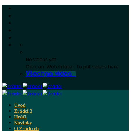
No videos yet!
Click on "Watch later" to put videos here
Všechna videa
Úvod
Zrádci 3
Hráči
Novinky
O Zrádcích