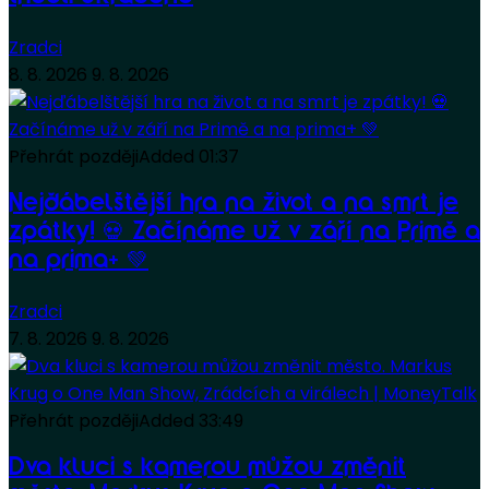
Zradci
8. 8. 2026
9. 8. 2026
Přehrát později
Added
01:37
Nejďábelštější hra na život a na smrt je
zpátky! 💀 Začínáme už v září na Primě a
na prima+ 💚
Zradci
7. 8. 2026
9. 8. 2026
Přehrát později
Added
33:49
Dva kluci s kamerou můžou změnit