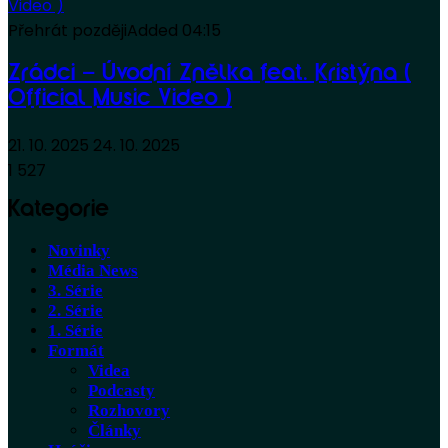
Přehrát později
Added
04:15
Zrádci – Úvodní Znělka feat. Kristýna (
Official Music Video )
21. 10. 2025
24. 10. 2025
1 527
Kategorie
Novinky
Média News
3. Série
2. Série
1. Série
Formát
Videa
Podcasty
Rozhovory
Články