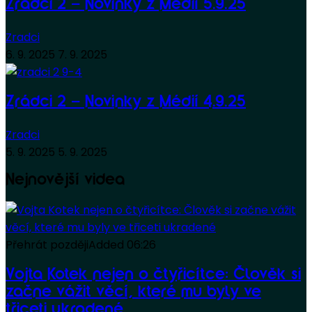
Zrádci 2 – Novinky z Médií 5.9.25
Zradci
6. 9. 2025
7. 9. 2025
Zrádci 2 – Novinky z Médií 4.9.25
Zradci
5. 9. 2025
5. 9. 2025
Nejnovější videa
Přehrát později
Added
06:26
Vojta Kotek nejen o čtyřicítce: Člověk si
začne vážit věcí, které mu byly ve
třiceti ukradené