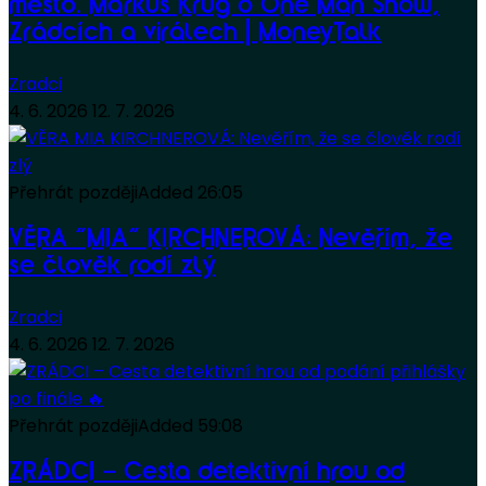
město. Markus Krug o One Man Show,
Zrádcích a virálech | MoneyTalk
Zradci
4. 6. 2026
12. 7. 2026
Přehrát později
Added
26:05
VĚRA “MIA” KIRCHNEROVÁ: Nevěřím, že
se člověk rodí zlý
Zradci
4. 6. 2026
12. 7. 2026
Přehrát později
Added
59:08
ZRÁDCI – Cesta detektivní hrou od