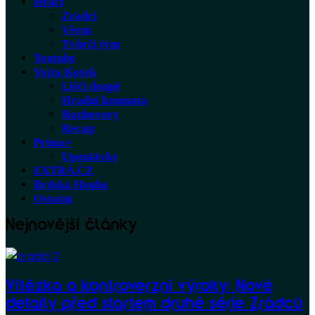
Hráči
Zrádci
Věrní
Tvůrčí tým
Youtube
Vojta Kotek
Liščí doupě
Hradní komnata
Rozhovory
Recap
Prima+
Upoutávky
EXTRA.CZ
Brdská Houba
Ostatní
Nejnovější články
Vítězka a kontroverzní výroky: Nové
detaily před startem druhé série Zrádců