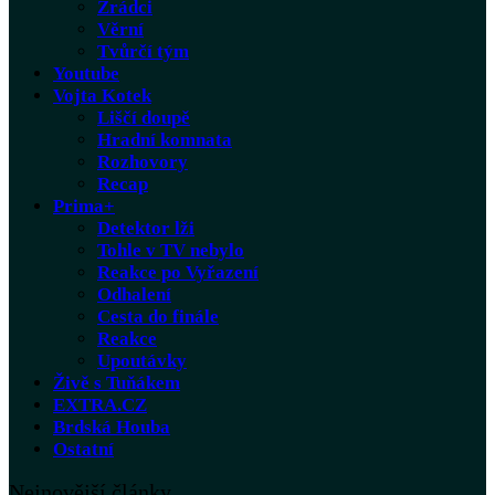
Zrádci
Věrní
Tvůrčí tým
Youtube
Vojta Kotek
Liščí doupě
Hradní komnata
Rozhovory
Recap
Prima+
Detektor lži
Tohle v TV nebylo
Reakce po Vyřazení
Odhalení
Cesta do finále
Reakce
Upoutávky
Živě s Tuňákem
EXTRA.CZ
Brdská Houba
Ostatní
Nejnovější články