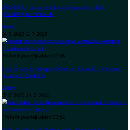
ZRÁDCI – Cesta detektivní hrou od podání
přihlášky po finále 🔥
Zradci
31. 5. 2026
12. 7. 2026
Přehrát později
Added
03:58
Pozadí vztahu Kruga a Mareše. Skandál s Ferrari a
pravda o Zrádcích
Zradci
15. 5. 2026
24. 5. 2026
Přehrát později
Added
30:52
Bára Adamcová: Nepřipadám si jako nějaká