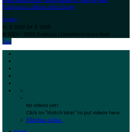
královna co lidem mění životy
Zradci
14. 5. 2026
24. 5. 2026
© 2024 - 2025 Zradci.cz | Detektivní hra o život
Top
No videos yet!
Click on "Watch later" to put videos here
Všechna videa
Úvod