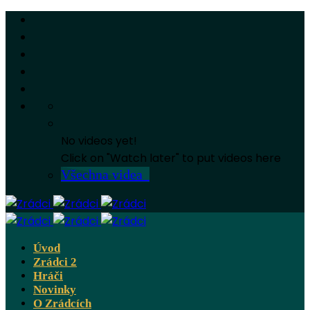
No videos yet!
Click on "Watch later" to put videos here
Všechna videa
Úvod
Zrádci 2
Hráči
Novinky
O Zrádcích