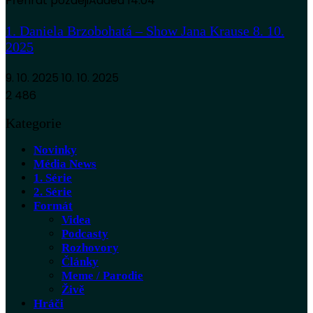
Přehrát později
Added
14:04
1. Daniela Brzobohatá – Show Jana Krause 8. 10.
2025
9. 10. 2025
10. 10. 2025
2 486
Kategorie
Novinky
Média News
1. Série
2. Série
Formát
Videa
Podcasty
Rozhovory
Články
Meme / Parodie
Živě
Hráči