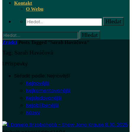
Kontakt
O Webu
Zrádci
Posts Tagged "Sarah Haváčová"
Tag: Sarah Haváčová
1 Příspevky
Seřadit podle:
Nejnovější
Nejnovější
Nejkomentovanější
Nejsledovanější
Nejoblíbenější
Název