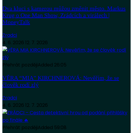
Dva kluci s kamerou můžou změnit město. Markus
Krug o One Man Show, Zrádcích a virálech |
MoneyTalk
Zradci
4. 6. 2026
12. 7. 2026
Přehrát později
Added
26:05
VĚRA “MIA” KIRCHNEROVÁ: Nevěřím, že se
člověk rodí zlý
Zradci
4. 6. 2026
12. 7. 2026
Přehrát později
Added
59:08