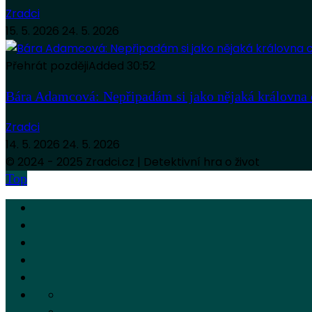
Zradci
15. 5. 2026
24. 5. 2026
Přehrát později
Added
30:52
Bára Adamcová: Nepřipadám si jako nějaká královna 
Zradci
14. 5. 2026
24. 5. 2026
© 2024 - 2025 Zradci.cz | Detektivní hra o život
Top