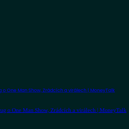
ug o One Man Show, Zrádcích a virálech | MoneyTalk