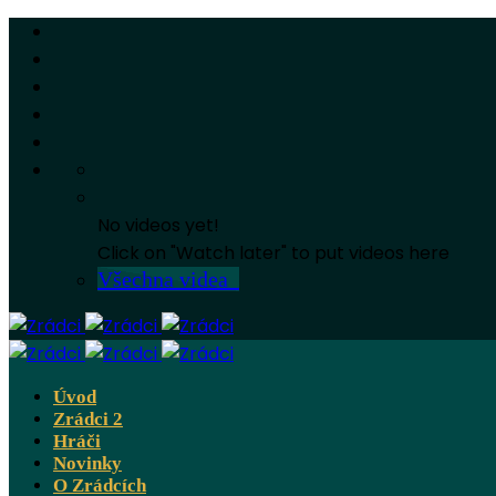
No videos yet!
Click on "Watch later" to put videos here
Všechna videa
Úvod
Zrádci 2
Hráči
Novinky
O Zrádcích