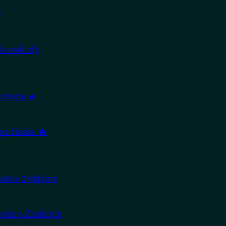
 rodí zlý
po finále 🔥
avda o Zrádcích