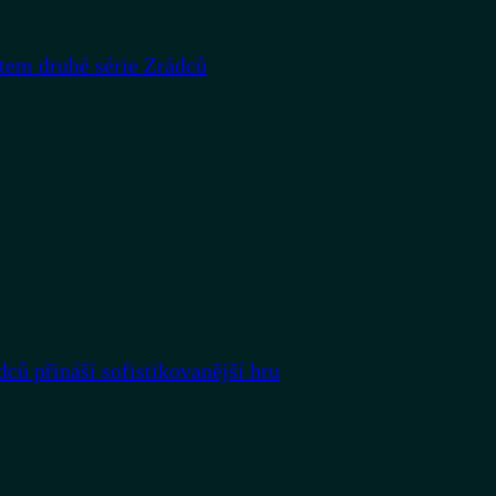
rtem druhé série Zrádců
dců přináší sofistikovanější hru