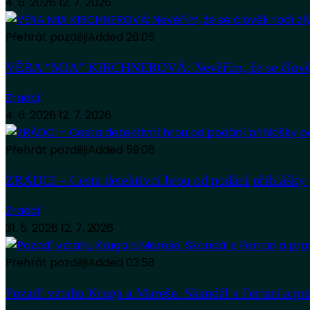
4. 6. 2026
12. 7. 2026
Přehrát později
Added
26:05
VĚRA “MIA” KIRCHNEROVÁ: Nevěřím, že se člověk
Zradci
4. 6. 2026
12. 7. 2026
Přehrát později
Added
59:08
ZRÁDCI – Cesta detektivní hrou od podání přihlášky 
Zradci
31. 5. 2026
12. 7. 2026
Přehrát později
Added
03:58
Pozadí vztahu Kruga a Mareše. Skandál s Ferrari a pr