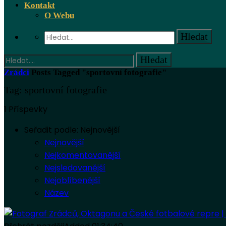
Kontakt
O Webu
Zrádci
Posts Tagged "sportovní fotografie"
Tag: sportovní fotografie
1 Příspevky
Seřadit podle:
Nejnovější
Nejnovější
Nejkomentovanější
Nejsledovanější
Nejoblíbenější
Název