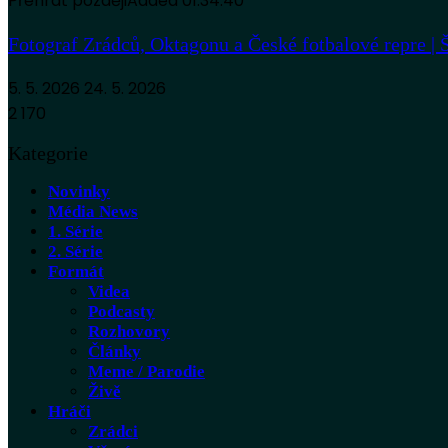
Přehrát později
Added
01:34:40
Fotograf Zrádců, Oktagonu a České fotbalové repre | Š
5. 5. 2026
24. 5. 2026
2 170
Kategorie
Novinky
Média News
1. Série
2. Série
Formát
Videa
Podcasty
Rozhovory
Články
Meme / Parodie
Živě
Hráči
Zrádci