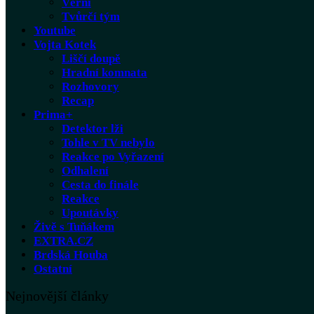
Věrní
Tvůrčí tým
Youtube
Vojta Kotek
Liščí doupě
Hradní komnata
Rozhovory
Recap
Prima+
Detektor lži
Tohle v TV nebylo
Reakce po Vyřazení
Odhalení
Cesta do finále
Reakce
Upoutávky
Živě s Tuňákem
EXTRA.CZ
Brdská Houba
Ostatní
Nejnovější články