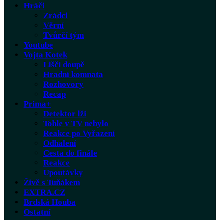
Hráči
Zrádci
Věrní
Tvůrčí tým
Youtube
Vojta Kotek
Liščí doupě
Hradní komnata
Rozhovory
Recap
Prima+
Detektor lži
Tohle v TV nebylo
Reakce po Vyřazení
Odhalení
Cesta do finále
Reakce
Upoutávky
Živě s Tuňákem
EXTRA.CZ
Brdská Houba
Ostatní