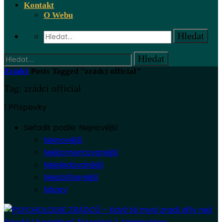
Kontakt
O Webu
Zrádci
Posts Tagged "zrádci official"
Tag: zrádci official
1 Příspevky
Seřadit podle:
Nejnovější
Nejnovější
Nejkomentovanější
Nejsledovanější
Nejoblíbenější
Název