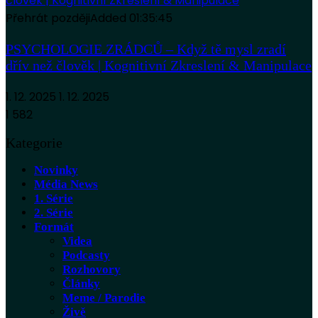
Přehrát později
Added
01:35:45
PSYCHOLOGIE ZRÁDCŮ – Když tě mysl zradí
dřív než člověk | Kognitivní Zkreslení & Manipulace
1. 12. 2025
1. 12. 2025
1 582
Kategorie
Novinky
Média News
1. Série
2. Série
Formát
Videa
Podcasty
Rozhovory
Články
Meme / Parodie
Živě