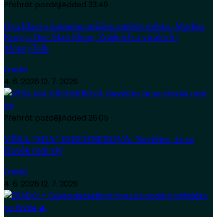
Přehrát později
Added
33:49
Dva kluci s kamerou můžou změnit město. Markus
Krug o One Man Show, Zrádcích a virálech |
MoneyTalk
Zradci
4. 6. 2026
12. 7. 2026
Přehrát později
Added
26:05
VĚRA “MIA” KIRCHNEROVÁ: Nevěřím, že se
člověk rodí zlý
Zradci
4. 6. 2026
12. 7. 2026