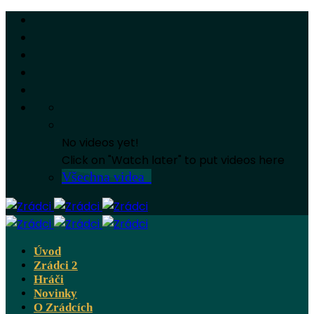
No videos yet!
Click on "Watch later" to put videos here
Všechna videa
Úvod
Zrádci 2
Hráči
Novinky
O Zrádcích