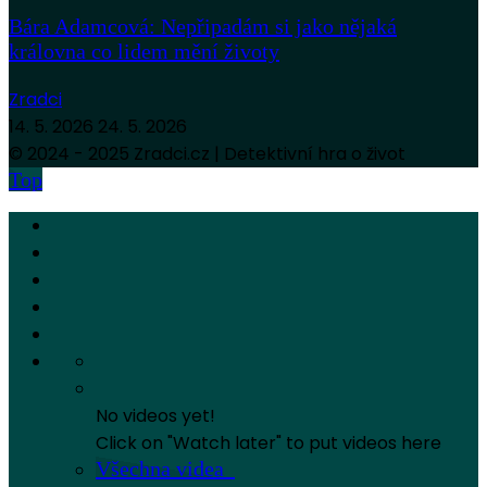
Bára Adamcová: Nepřipadám si jako nějaká
královna co lidem mění životy
Zradci
14. 5. 2026
24. 5. 2026
© 2024 - 2025 Zradci.cz | Detektivní hra o život
Top
No videos yet!
Click on "Watch later" to put videos here
Všechna videa