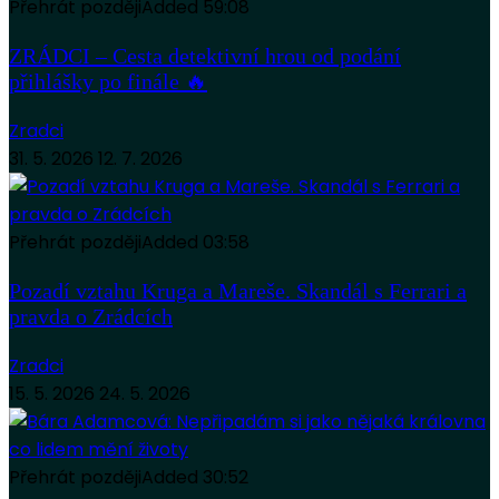
Přehrát později
Added
59:08
ZRÁDCI – Cesta detektivní hrou od podání
přihlášky po finále 🔥
Zradci
31. 5. 2026
12. 7. 2026
Přehrát později
Added
03:58
Pozadí vztahu Kruga a Mareše. Skandál s Ferrari a
pravda o Zrádcích
Zradci
15. 5. 2026
24. 5. 2026
Přehrát později
Added
30:52