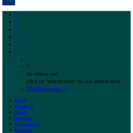
Top
No videos yet!
Click on "Watch later" to put videos here
Všechna videa
Úvod
Zrádci 3
Hráči
Novinky
O Zrádcích
Kontakt