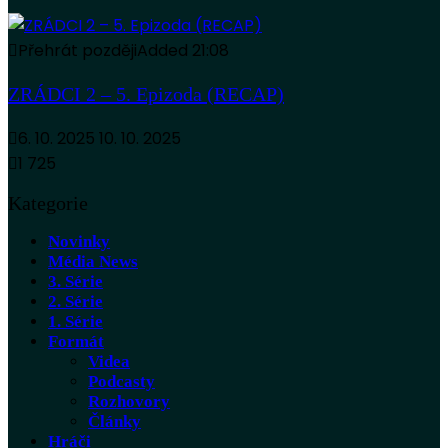
Přehrát později
Added
21:08
ZRÁDCI 2 – 5. Epizoda (RECAP)
6. 10. 2025
10. 10. 2025
1 725
Kategorie
Novinky
Média News
3. Série
2. Série
1. Série
Formát
Videa
Podcasty
Rozhovory
Články
Hráči