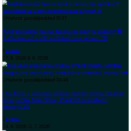
Přehrát později
Added
01:37
Nejďábelštější hra na život a na smrt je zpátky! 💀
Začínáme už v září na Primě a na prima+ 💚
Zradci
7. 8. 2026
9. 8. 2026
Přehrát později
Added
33:49
Dva kluci s kamerou můžou změnit město. Markus
Krug o One Man Show, Zrádcích a virálech |
MoneyTalk
Zradci
4. 6. 2026
12. 7. 2026