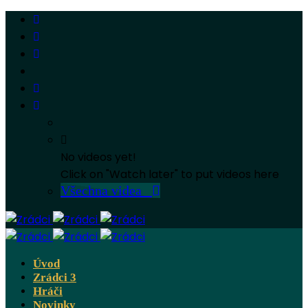
No videos yet!
Click on "Watch later" to put videos here
Všechna videa
Úvod
Zrádci 3
Hráči
Novinky