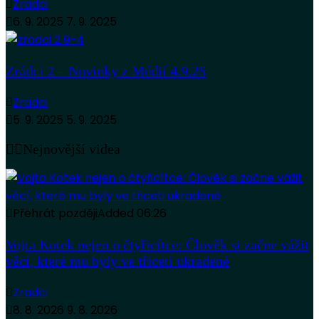
Zradci
6. 9. 2025
7. 9. 2025
Zrádci 2 – Novinky z Médií 4.9.25
Zradci
5. 9. 2025
5. 9. 2025
Nejnovější videa
Přehrát později
Added
06:26
Vojta Kotek nejen o čtyřicítce: Člověk si začne vážit
věcí, které mu byly ve třiceti ukradené
Zradci
8. 8. 2026
9. 8. 2026