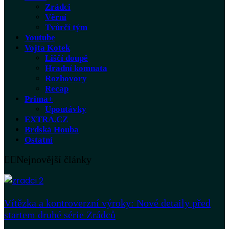
Zrádci
Věrní
Tvůrčí tým
Youtube
Vojta Kotek
Liščí doupě
Hradní komnata
Rozhovory
Recap
Prima+
Upoutávky
EXTRA.CZ
Brdská Houba
Ostatní
Nejnovější články
Vítězka a kontroverzní výroky: Nové detaily před
startem druhé série Zrádců