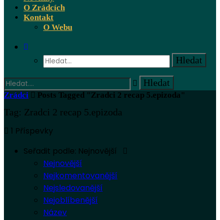
O Zrádcích
Kontakt
O Webu
Zrádci
Posts Tagged "Zradci 2 recap 5.epizoda"
Tag: Zradci 2 recap 5.epizoda
1 Příspevky
Seřadit podle:
Nejnovější
Nejnovější
Nejkomentovanější
Nejsledovanější
Nejoblíbenější
Název