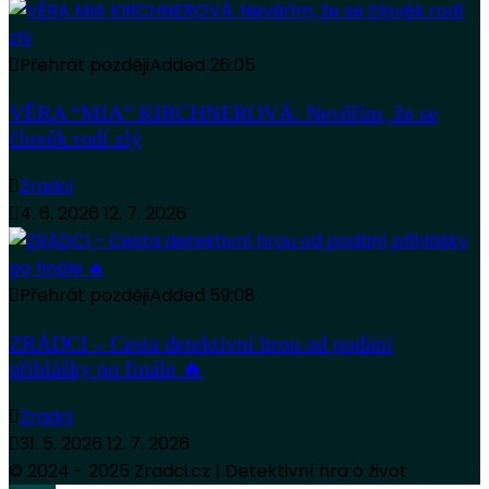
Přehrát později
Added
26:05
VĚRA “MIA” KIRCHNEROVÁ: Nevěřím, že se
člověk rodí zlý
Zradci
4. 6. 2026
12. 7. 2026
Přehrát později
Added
59:08
ZRÁDCI – Cesta detektivní hrou od podání
přihlášky po finále 🔥
Zradci
31. 5. 2026
12. 7. 2026
© 2024 - 2025 Zradci.cz | Detektivní hra o život