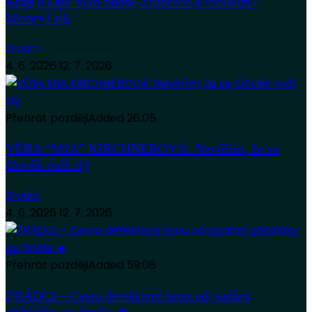
Krug o One Man Show, Zrádcích a virálech |
MoneyTalk
Zradci
4. 6. 2026
12. 7. 2026
Přehrát později
Added
26:05
VĚRA “MIA” KIRCHNEROVÁ: Nevěřím, že se
člověk rodí zlý
Zradci
4. 6. 2026
12. 7. 2026
Přehrát později
Added
59:08
ZRÁDCI – Cesta detektivní hrou od podání
přihlášky po finále 🔥