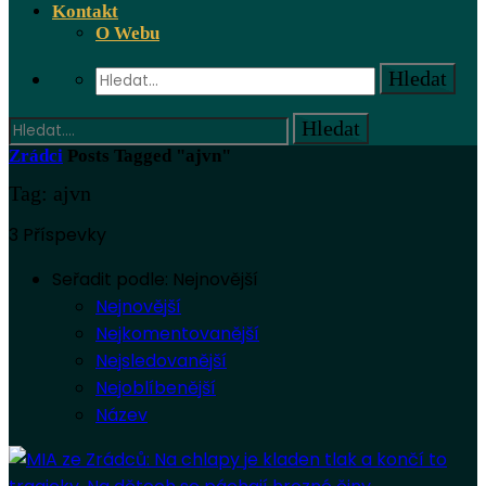
Kontakt
O Webu
Zrádci
Posts Tagged "ajvn"
Tag: ajvn
3 Příspevky
Seřadit podle:
Nejnovější
Nejnovější
Nejkomentovanější
Nejsledovanější
Nejoblíbenější
Název