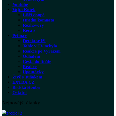
Youtube
Vojta Kotek
Liščí doupě
Hradní komnata
Rozhovory
Recap
Prima+
Detektor lži
Tohle v TV nebylo
Reakce po Vyřazení
Odhalení
Cesta do finále
Reakce
Upoutávky
Živě s Tuňákem
EXTRA.CZ
Brdská Houba
Ostatní
Nejnovější články