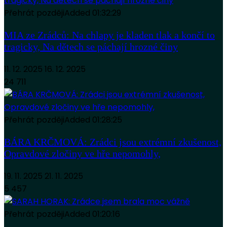
Přehrát později
Added
01:32:29
MIA ze Zrádců: Na chlapy je kladen tlak a končí to
tragicky, Na dětech se páchají hrozné činy
11. 12. 2025
16. 12. 2025
24 711
Přehrát později
Added
01:28:25
BÁRA KRČMOVÁ: Zrádci jsou extrémní zkušenost,
Opravdové zločiny ve hře nepomohly,
19. 11. 2025
21. 11. 2025
5 457
Přehrát později
Added
01:20:16