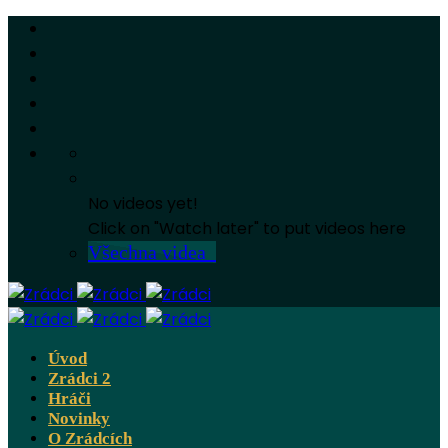
No videos yet!
Click on "Watch later" to put videos here
Všechna videa
Úvod
Zrádci 2
Hráči
Novinky
O Zrádcích