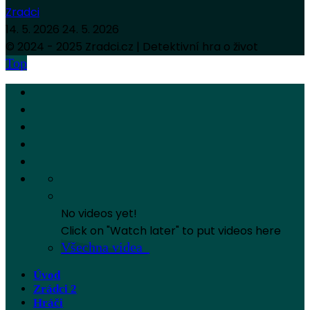
Zradci
14. 5. 2026
24. 5. 2026
© 2024 - 2025 Zradci.cz | Detektivní hra o život
Top
No videos yet!
Click on "Watch later" to put videos here
Všechna videa
Úvod
Zrádci 2
Hráči