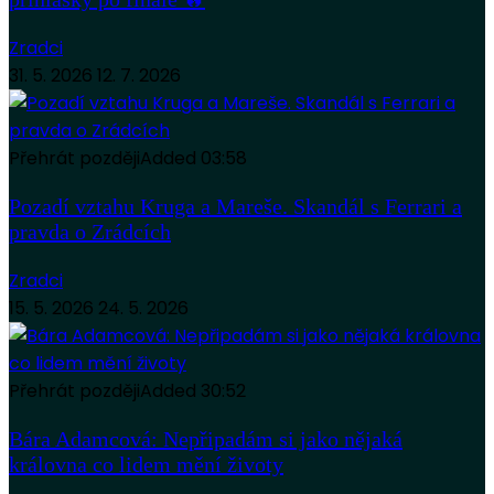
Zradci
31. 5. 2026
12. 7. 2026
Přehrát později
Added
03:58
Pozadí vztahu Kruga a Mareše. Skandál s Ferrari a
pravda o Zrádcích
Zradci
15. 5. 2026
24. 5. 2026
Přehrát později
Added
30:52
Bára Adamcová: Nepřipadám si jako nějaká
královna co lidem mění životy