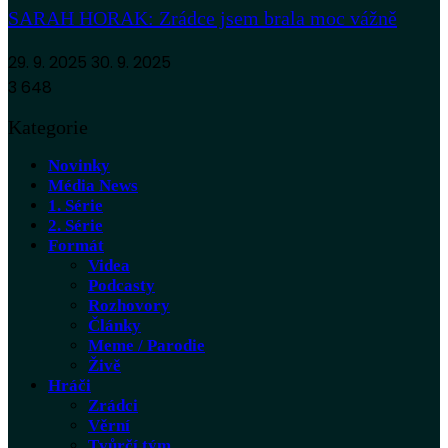
SARAH HORAK: Zrádce jsem brala moc vážně
29. 9. 2025
30. 9. 2025
3 648
Kategorie
Novinky
Média News
1. Série
2. Série
Formát
Videa
Podcasty
Rozhovory
Články
Meme / Parodie
Živě
Hráči
Zrádci
Věrní
Tvůrčí tým