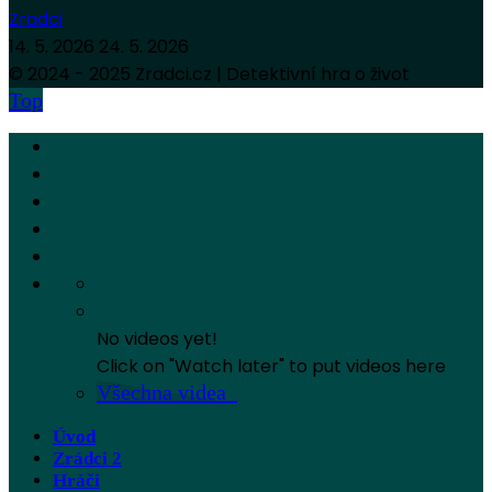
Zradci
14. 5. 2026
24. 5. 2026
© 2024 - 2025 Zradci.cz | Detektivní hra o život
Top
No videos yet!
Click on "Watch later" to put videos here
Všechna videa
Úvod
Zrádci 2
Hráči