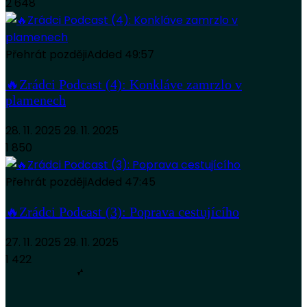
2 648
Přehrát později
Added
49:57
🔥Zrádci Podcast (4): Konkláve zamrzlo v
plamenech
28. 11. 2025
29. 11. 2025
1 850
Přehrát později
Added
47:45
🔥Zrádci Podcast (3): Poprava cestujícího
27. 11. 2025
29. 11. 2025
1 422