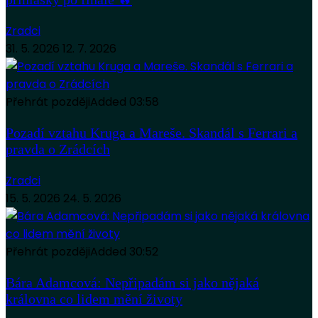
Zradci
31. 5. 2026
12. 7. 2026
Přehrát později
Added
03:58
Pozadí vztahu Kruga a Mareše. Skandál s Ferrari a
pravda o Zrádcích
Zradci
15. 5. 2026
24. 5. 2026
Přehrát později
Added
30:52
Bára Adamcová: Nepřipadám si jako nějaká
královna co lidem mění životy