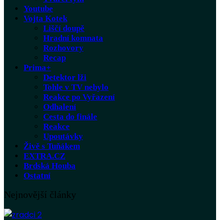
Youtube
Vojta Kotek
Liščí doupě
Hradní komnata
Rozhovory
Recap
Prima+
Detektor lži
Tohle v TV nebylo
Reakce po Vyřazení
Odhalení
Cesta do finále
Reakce
Upoutávky
Živě s Tuňákem
EXTRA.CZ
Brdská Houba
Ostatní
Nejnovější články