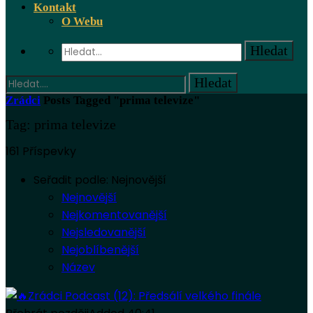
Kontakt
O Webu
Zrádci
Posts Tagged "prima televize"
Tag: prima televize
161 Příspevky
Seřadit podle:
Nejnovější
Nejnovější
Nejkomentovanější
Nejsledovanější
Nejoblíbenější
Název