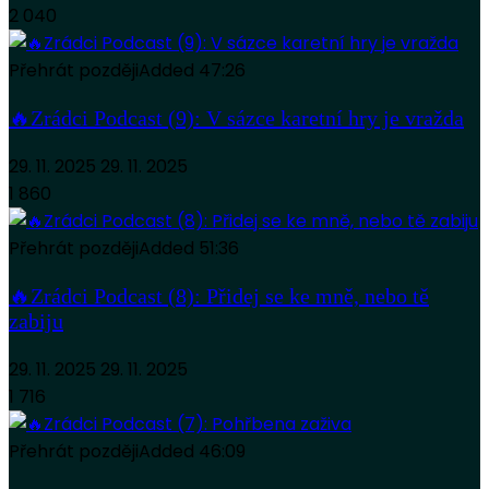
2 040
Přehrát později
Added
47:26
🔥Zrádci Podcast (9): V sázce karetní hry je vražda
29. 11. 2025
29. 11. 2025
1 860
Přehrát později
Added
51:36
🔥Zrádci Podcast (8): Přidej se ke mně, nebo tě
zabiju
29. 11. 2025
29. 11. 2025
1 716
Přehrát později
Added
46:09