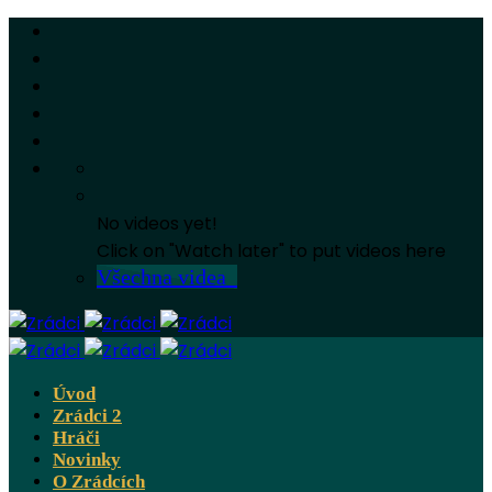
No videos yet!
Click on "Watch later" to put videos here
Všechna videa
Úvod
Zrádci 2
Hráči
Novinky
O Zrádcích