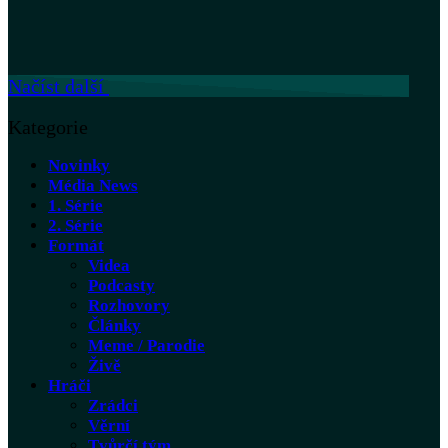
Načíst další
Kategorie
Novinky
Média News
1. Série
2. Série
Formát
Videa
Podcasty
Rozhovory
Články
Meme / Parodie
Živě
Hráči
Zrádci
Věrní
Tvůrčí tým