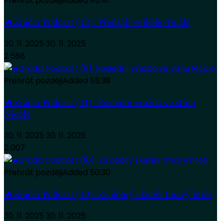
Přehrát později
Added
40:41
🔥Zrádci Podcast (12): Předsálí velkého finále
30. 11. 2025
30. 11. 2025
2 588
Přehrát později
Added
55:38
🔥Zrádci Podcast (11): Poslední vražda ve stínu
Nicole
30. 11. 2025
30. 11. 2025
2 007
Přehrát později
Added
50:30
🔥Zrádci Podcast (10): Za dobrý skutek tmavý hrob
30. 11. 2025
30. 11. 2025