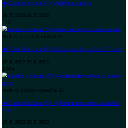
🔥Zrádci Podcast (7): Pohřbena zaživa
29. 11. 2025
29. 11. 2025
1 721
Přehrát později
Added
49:51
🔥Zrádci Podcast (6): Sázka pravdy na život či smrt
28. 11. 2025
29. 11. 2025
2 504
Přehrát později
Added
58:33
🔥Zrádci Podcast (5): Výbušná atmosféra kulatého
stolu
28. 11. 2025
29. 11. 2025