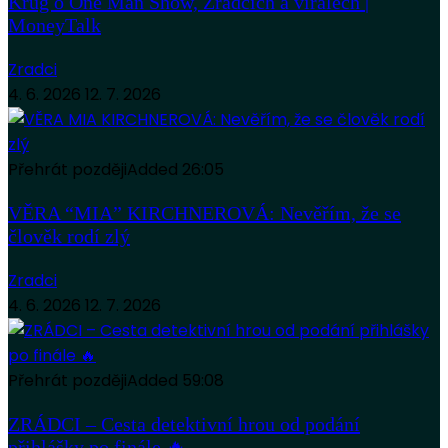
Krug o One Man Show, Zrádcích a virálech |
MoneyTalk
Zradci
4. 6. 2026
12. 7. 2026
Přehrát později
Added
26:05
VĚRA “MIA” KIRCHNEROVÁ: Nevěřím, že se
člověk rodí zlý
Zradci
4. 6. 2026
12. 7. 2026
Přehrát později
Added
59:08
ZRÁDCI – Cesta detektivní hrou od podání
přihlášky po finále 🔥