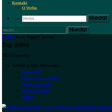
Kontakt
O Webu
Zrádci
Posts Tagged "prima"
Tag: prima
282 Příspevky
Seřadit podle:
Nejnovější
Nejnovější
Nejkomentovanější
Nejsledovanější
Nejoblíbenější
Název