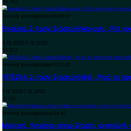
34 763
Přehrát později
Added
01:06:07
Finalista 2. řady Zrádců💀Marcell „Půl rok
2. 12. 2025
2. 12. 2025
23 377
Přehrát později
Added
01:30:32
VÍTĚZKA 2. řady Zrádců💀MIA „Proč to ta
1. 12. 2025
1. 12. 2025
10 787
Přehrát později
Added
04:40
Marcell, finalista show Zrádci, promluvil