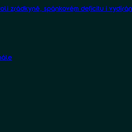
oli zrádkyně, spánkovém deficitu i vydírán
nále