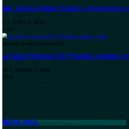
Mia, druhá vítězka Zrádců, promluvila o r
1. 12. 2025
1. 12. 2025
4 967
Přehrát později
Added
40:41
🔥Zrádci Podcast (12): Předsálí velkého fi
30. 11. 2025
30. 11. 2025
2 591
Načíst další