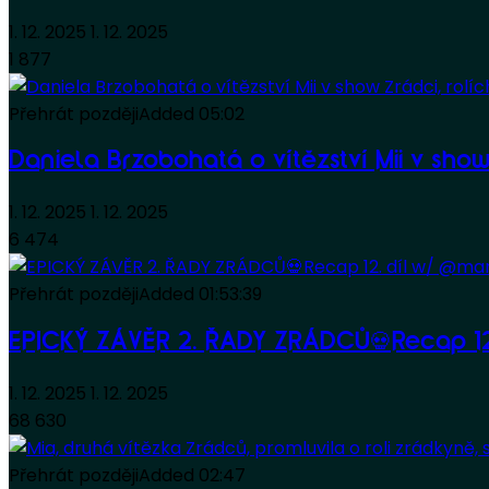
1. 12. 2025
1. 12. 2025
1 877
Přehrát později
Added
05:02
Daniela Brzobohatá o vítězství Mii v show
1. 12. 2025
1. 12. 2025
6 474
Přehrát později
Added
01:53:39
EPICKÝ ZÁVĚR 2. ŘADY ZRÁDCŮ💀Recap 12
1. 12. 2025
1. 12. 2025
68 630
Přehrát později
Added
02:47