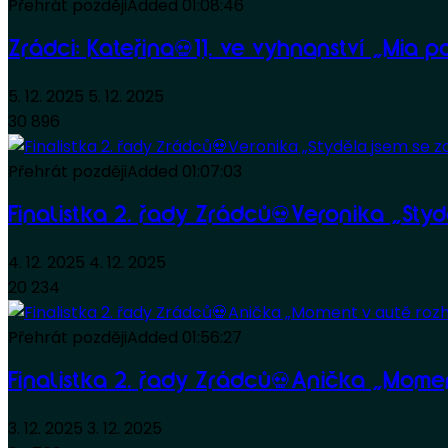
Přehrát později
Added
01:08:46
Zrádci: Kateřina💀11. ve vyhnanství „Mia 
5. 12. 2025
5. 12. 2025
30 896
Přehrát později
Added
01:07:03
Finalistka 2. řady Zrádců💀Veronika „Styd
4. 12. 2025
4. 12. 2025
20 234
Přehrát později
Added
01:56:27
Finalistka 2. řady Zrádců💀Anička „Mome
3. 12. 2025
3. 12. 2025