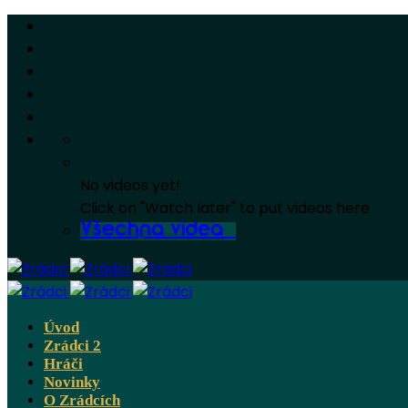
No videos yet!
Click on "Watch later" to put videos here
Všechna videa
Úvod
Zrádci 2
Hráči
Novinky
O Zrádcích