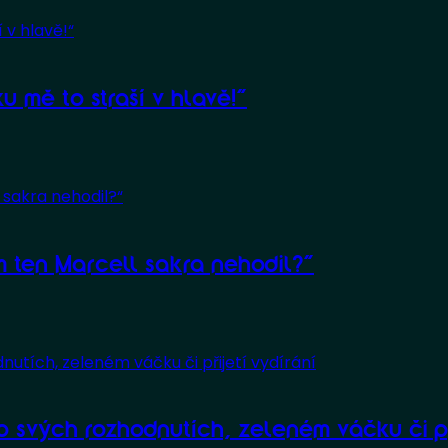
u mě to straší v hlavě!“
m ten Marcell sakra nehodil?“
 o svých rozhodnutích, zeleném váčku či při