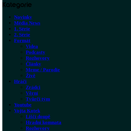
Kategorie
Novinky
Média News
1. Série
2. Série
Formát
Videa
Podcasty
Rozhovory
Články
Meme / Parodie
Živě
Hráči
Zrádci
Věrní
Tvůrčí tým
Youtube
Vojta Kotek
Liščí doupě
Hradní komnata
Rozhovory