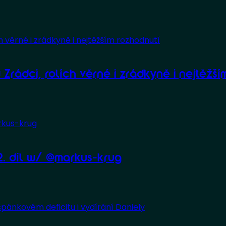
 Zrádci, rolích věrné i zrádkyně i nejtěžší
. díl w/ @markus-krug