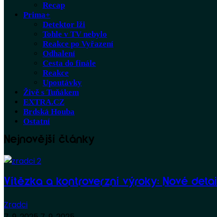
Recap
Prima+
Detektor lži
Tohle v TV nebylo
Reakce po Vyřazení
Odhalení
Cesta do finále
Reakce
Upoutávky
Živě s Tuňákem
EXTRA.CZ
Brdská Houba
Ostatní
Nejnovější články
Vítězka a kontroverzní výroky: Nové deta
Zradci
7. 9. 2025
7. 9. 2025