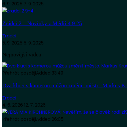
6. 9. 2025
7. 9. 2025
Zrádci 2 – Novinky z Médií 4.9.25
Zradci
5. 9. 2025
5. 9. 2025
Nejnovější videa
Přehrát později
Added
33:49
Dva kluci s kamerou můžou změnit město. Markus Kr
Zradci
4. 6. 2026
12. 7. 2026
Přehrát později
Added
26:05