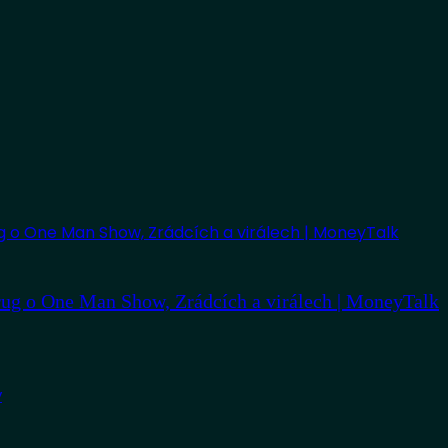
ug o One Man Show, Zrádcích a virálech | MoneyTalk