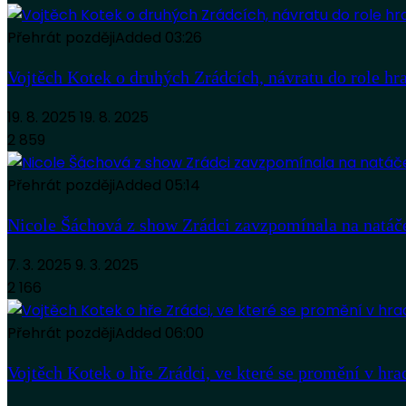
Přehrát později
Added
03:26
Vojtěch Kotek o druhých Zrádcích, návratu do role hr
19. 8. 2025
19. 8. 2025
2 859
Přehrát později
Added
05:14
Nicole Šáchová z show Zrádci zavzpomínala na natáčen
7. 3. 2025
9. 3. 2025
2 166
Přehrát později
Added
06:00
Vojtěch Kotek o hře Zrádci, ve které se promění v hr