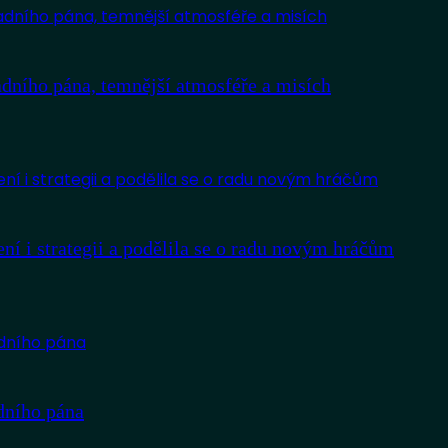
adního pána, temnější atmosféře a misích
í i strategii a podělila se o radu novým hráčům
adního pána