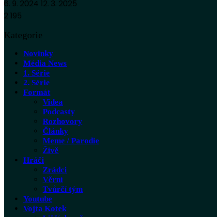
6. 9. 2024
12. 3. 2025
2 195
Kategorie
Novinky
Média News
1. Série
2. Série
Formát
Videa
Podcasty
Rozhovory
Články
Meme / Parodie
Živě
Hráči
Zrádci
Věrní
Tvůrčí tým
Youtube
Vojta Kotek