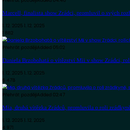
Přehrát později
Added
04:40
Marcell, finalista show Zrádci, promluvil o svých roz
1. 12. 2025
1. 12. 2025
1 882
Přehrát později
Added
05:02
Daniela Brzobohatá o vítězství Mii v show Zrádci, rol
1. 12. 2025
1. 12. 2025
6 478
Přehrát později
Added
02:47
Mia, druhá vítězka Zrádců, promluvila o roli zrádkyn
1. 12. 2025
1. 12. 2025
4 971