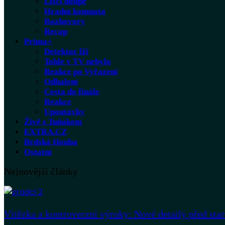
Liščí doupě
Hradní komnata
Rozhovory
Recap
Prima+
Detektor lži
Tohle v TV nebylo
Reakce po Vyřazení
Odhalení
Cesta do finále
Reakce
Upoutávky
Živě s Tuňákem
EXTRA.CZ
Brdská Houba
Ostatní
Nejnovější články
Vítězka a kontroverzní výroky: Nové detaily před sta