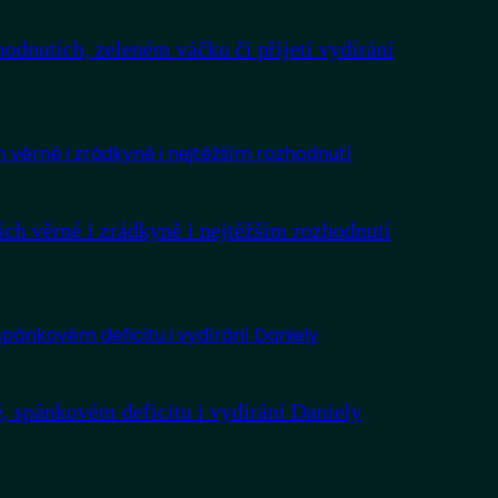
hodnutích, zeleném váčku či přijetí vydírání
ích věrné i zrádkyně i nejtěžším rozhodnutí
ě, spánkovém deficitu i vydírání Daniely