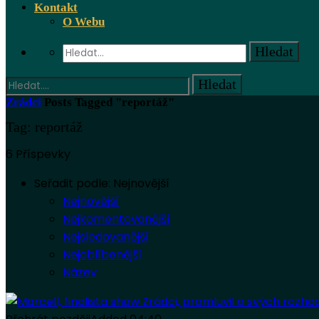
Kontakt
O Webu
Zrádci
Posts Tagged "reportáž"
Tag: reportáž
6 Příspevky
Seřadit podle:
Nejnovější
Nejnovější
Nejkomentovanější
Nejsledovanější
Nejoblíbenější
Název