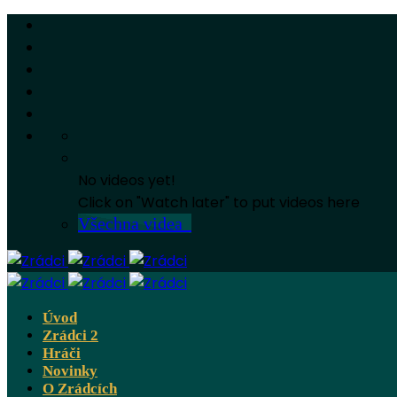
No videos yet!
Click on "Watch later" to put videos here
Všechna videa
Úvod
Zrádci 2
Hráči
Novinky
O Zrádcích