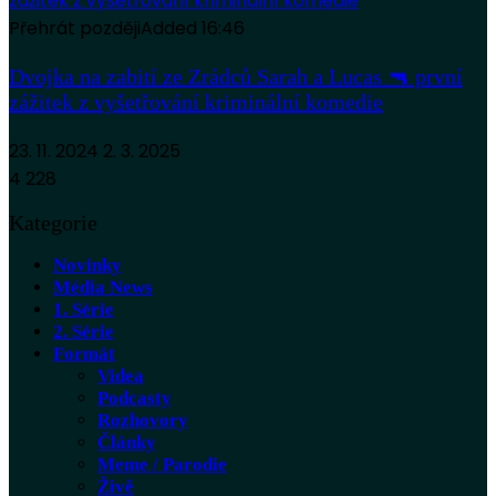
Přehrát později
Added
16:46
Dvojka na zabití ze Zrádců Sarah a Lucas 🔫 první
zážitek z vyšetřování kriminální komedie
23. 11. 2024
2. 3. 2025
4 228
Kategorie
Novinky
Média News
1. Série
2. Série
Formát
Videa
Podcasty
Rozhovory
Články
Meme / Parodie
Živě