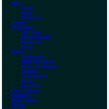
Hráči
Zrádci
Věrní
Tvůrčí tým
Youtube
Vojta Kotek
Liščí doupě
Hradní komnata
Rozhovory
Recap
Prima+
Detektor lži
Tohle v TV nebylo
Reakce po Vyřazení
Odhalení
Cesta do finále
Reakce
Upoutávky
Živě s Tuňákem
EXTRA.CZ
Brdská Houba
Ostatní