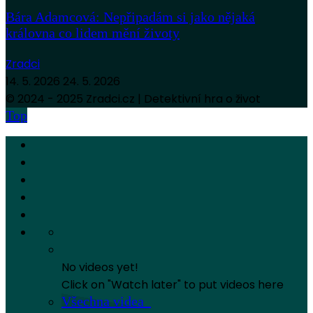
Bára Adamcová: Nepřipadám si jako nějaká
královna co lidem mění životy
Zradci
14. 5. 2026
24. 5. 2026
© 2024 - 2025 Zradci.cz | Detektivní hra o život
Top
No videos yet!
Click on "Watch later" to put videos here
Všechna videa