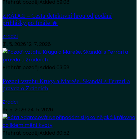
Přehrát později
Added
59:08
ZRÁDCI – Cesta detektivní hrou od podání
přihlášky po finále 🔥
Zradci
31. 5. 2026
12. 7. 2026
Přehrát později
Added
03:58
Pozadí vztahu Kruga a Mareše. Skandál s Ferrari a
pravda o Zrádcích
Zradci
15. 5. 2026
24. 5. 2026
Přehrát později
Added
30:52