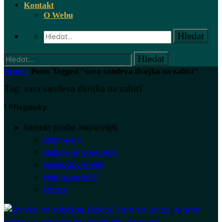
Kontakt
O Webu
Zrádci
Posts Tagged "sara sandeva dvojka na zabití"
Tag: sara sandeva dvojka na zabití
1 Příspevky
Seřadit podle:
Nejnovější
Nejnovější
Nejkomentovanější
Nejsledovanější
Nejoblíbenější
Název