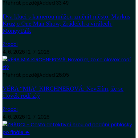
Přehrát později
Added
33:49
Dva kluci s kamerou můžou změnit město. Markus
Krug o One Man Show, Zrádcích a virálech |
MoneyTalk
Zradci
4. 6. 2026
12. 7. 2026
Přehrát později
Added
26:05
VĚRA “MIA” KIRCHNEROVÁ: Nevěřím, že se
člověk rodí zlý
Zradci
4. 6. 2026
12. 7. 2026