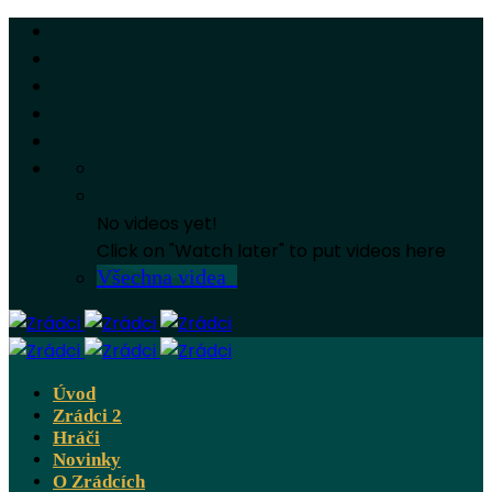
No videos yet!
Click on "Watch later" to put videos here
Všechna videa
Úvod
Zrádci 2
Hráči
Novinky
O Zrádcích