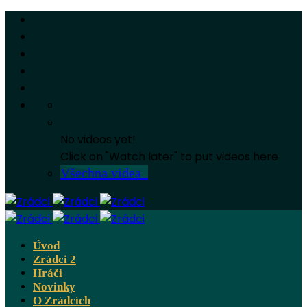
No videos yet!
Click on "Watch later" to put videos here
Všechna videa
Úvod
Zrádci 2
Hráči
Novinky
O Zrádcích