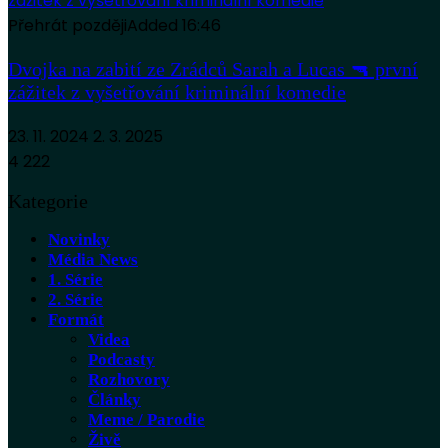
Přehrát později
Added
16:46
Dvojka na zabití ze Zrádců Sarah a Lucas 🔫 první
zážitek z vyšetřování kriminální komedie
23. 11. 2024
2. 3. 2025
4 222
Kategorie
Novinky
Média News
1. Série
2. Série
Formát
Videa
Podcasty
Rozhovory
Články
Meme / Parodie
Živě