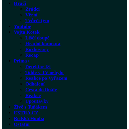
Hráči
Zrádci
Věrní
Tvůrčí tým
Youtube
Vojta Kotek
Liščí doupě
Hradní komnata
Rozhovory
Recap
Prima+
Detektor lži
Tohle v TV nebylo
Reakce po Vyřazení
Odhalení
Cesta do finále
Reakce
Upoutávky
Živě s Tuňákem
EXTRA.CZ
Brdská Houba
Ostatní