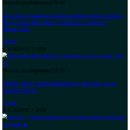
Přehrát později
Added
33:49
Dva kluci s kamerou můžou změnit město. Markus
Krug o One Man Show, Zrádcích a virálech |
MoneyTalk
Zradci
4. 6. 2026
12. 7. 2026
Přehrát později
Added
26:05
VĚRA “MIA” KIRCHNEROVÁ: Nevěřím, že se
člověk rodí zlý
Zradci
4. 6. 2026
12. 7. 2026