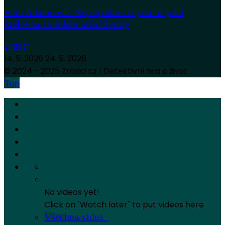
Bára Adamcová: Nepřipadám si jako nějaká
královna co lidem mění životy
Zradci
14. 5. 2026
24. 5. 2026
© 2024 - 2025 Zradci.cz | Detektivní hra o život
Top
No videos yet!
Click on "Watch later" to put videos here
Všechna videa