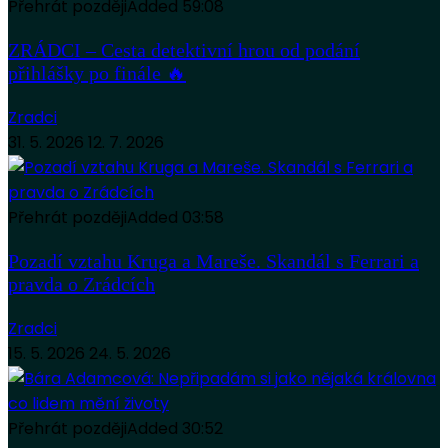
Přehrát později
Added
59:08
ZRÁDCI – Cesta detektivní hrou od podání
přihlášky po finále 🔥
Zradci
31. 5. 2026
12. 7. 2026
Přehrát později
Added
03:58
Pozadí vztahu Kruga a Mareše. Skandál s Ferrari a
pravda o Zrádcích
Zradci
15. 5. 2026
24. 5. 2026
Přehrát později
Added
30:52