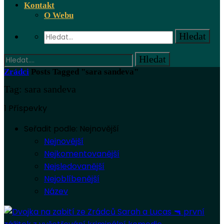
Kontakt
O Webu
Zrádci
Posts Tagged "sara sandeva"
Tag: sara sandeva
1 Příspevky
Seřadit podle:
Nejnovější
Nejnovější
Nejkomentovanější
Nejsledovanější
Nejoblíbenější
Název